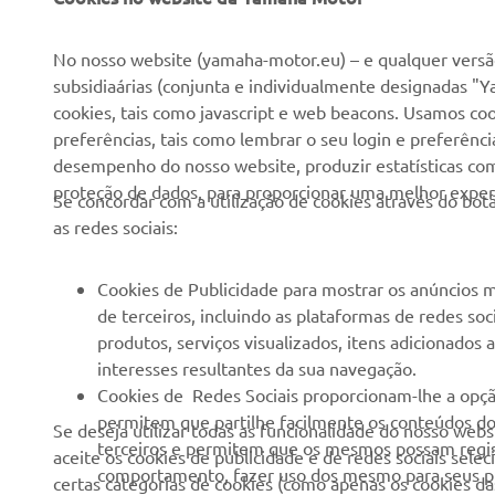
Sobre nós
NEO's Delivery
No nosso website (yamaha-motor.eu) – e qualquer versão
subsidiaárias (conjunta e individualmente designadas "Y
Notícias
Sistemas eBike
cookies, tais como javascript e web beacons. Usamos coo
Imprensa
Autoridades
preferências, tais como lembrar o seu login e preferên
desempenho do nosso website, produzir estatísticas com 
Catálogos
Campos de golfe
proteção de dados, para proporcionar uma melhor experi
Se concordar com a utilização de cookies através do b
Trabalhar na Yamaha
Socorristas
as redes sociais:
Tornar-se um revendedor
Escolas de condução
Eventos
Unidade de Negócios de
Cookies de Publicidade para mostrar os anúncios m
Robótica
de terceiros, incluindo as plataformas de redes so
Política de Direitos
produtos, serviços visualizados, itens adicionados
Humanos
Parcerias
interesses resultantes da sua navegação.
Política Básica de
Informação Técnica para
Cookies de Redes Sociais proporcionam-lhe a opçã
Sustentabilidade
Agentes
permitem que partilhe facilmente os conteúdos do 
Se deseja utilizar todas as funcionalidade do nosso web
terceiros e permitem que os mesmos possam regist
aceite os cookies de publicidade e de redes sociais sele
Canal de Denúncias
Yamalube Safety Data
comportamento, fazer uso dos mesmo para seus pr
certas categorias de cookies (como apenas os cookies das
Sheets