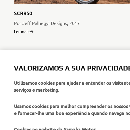
SCR950
Por Jeff Palhegyi Designs, 2017
Ler mais
VALORIZAMOS A SUA PRIVACIDAD
Utilizamos cookies para ajudar a entender os visitant
serviços e marketing.
Usamos cookies para melhor compreender os nossos vis
e fornecer-lhe uma boa experiência quando navega n
EMPRESA
PARA EMPRESAS
Cookies no website da Yamaha Motor