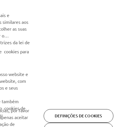
Seja o primeiro a saber das últimas ofertas, eventos especiais,
ais e
novos lançamentos e muito mais
 similares aos
colher as suas
SUBSCREVER
r o
rizes da lei de
Leia a nossa Política de Privacidade para saber como
e cookies para
processamos os seus dados pessoais:
Politica de Privacidade
osso website e
 website, com
os e seus
 e também
ão cookies de
cias, por favor
eu
DEFINIÇÕES DE COOKIES
 apenas aceitar
ração de