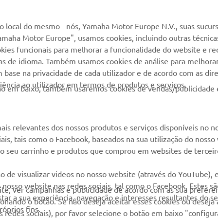
MyYamaha
Suporte loja online
 local do mesmo - nós, Yamaha Motor Europe N.V., suas sucurs
amaha Motor Europe", usamos cookies, incluindo outras técnicas
Yamaha Music
Serviço de Apoio ao
kies funcionais para melhorar a funcionalidade do website e re
Cliente
Yamaha Racing
cias de idioma. Também usamos cookies de análise para melhora
Livro de reclamações
base na privacidade de cada utilizador e de acordo com as diret
Yamaha Motor Global
ência ao utilizador em termos de produtos e serviços.
Catálogo de peças
otão em baixo, também usaremos cookies de vendas/publicidade 
Aplicações móveis
Localizador de
Concessionários
ais relevantes dos nossos produtos e serviços disponíveis no n
Gestão de resíduos,
ciais, tais como o Facebook, baseados na sua utilização do nosso
baterias e VFV
 ao seu carrinho e produtos que comprou em websites de terceir
o de visualizar videos no nosso website (através do YouTube),
nosso website nas redes sociais, tal como o Facebook. Estes s
site, ver campanhas e publicidade de acordo com as sua preferên
ar a sua experiência, navegação e interesses resultantes do s
cionando o botão. Se não deseja aceitar esses cookies ou deseja
óprios fins.
 redes sociais), por favor selecione o botão em baixo "configu