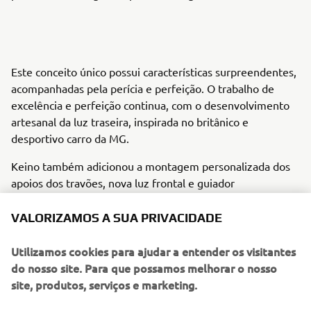
Este conceito único possui características surpreendentes,
acompanhadas pela perícia e perfeição. O trabalho de
excelência e perfeição continua, com o desenvolvimento
artesanal da luz traseira, inspirada no britânico e
desportivo carro da MG.
Keino também adicionou a montagem personalizada dos
apoios dos travões, nova luz frontal e guiador
personalizado. Há também uma modificação ao nível dos
travões, com a adoção da Brembo, filtros de ar expostos e
VALORIZAMOS A SUA PRIVACIDADE
assento único apoiado por um sub quadro único.
Utilizamos cookies para ajudar a entender os visitantes
do nosso site. Para que possamos melhorar o nosso
site, produtos, serviços e marketing.
Os acabamentos da Rhapsody in Blue são em azul,