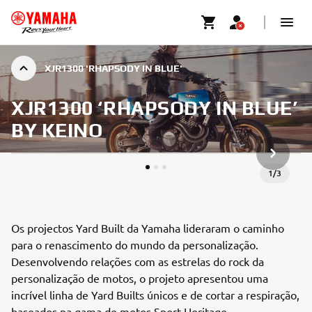
XJR1300 'RHAPSODY IN BLUE'
XJR1300 ‘RHAPSODY IN BLUE’
BY KEINO
ARTIGO 
1
/
3
Os projectos Yard Built da Yamaha lideraram o caminho
para o renascimento do mundo da personalização.
Desenvolvendo relações com as estrelas do rock da
personalização de motos, o projeto apresentou uma
incrível linha de Yard Builts únicos e de cortar a respiração,
baseados na gama de motos Sport Heritage.