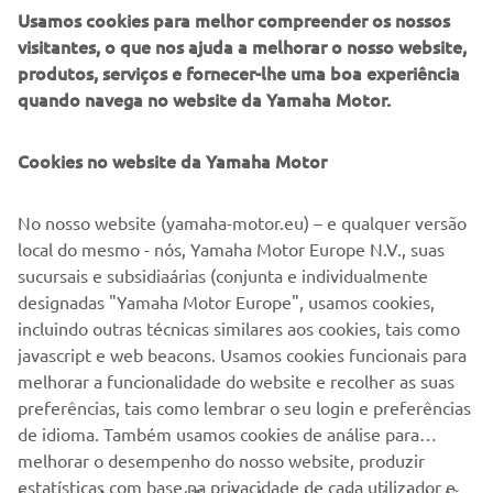
Usamos cookies para melhor compreender os nossos
inspirados no estilo vintage da Yamaha, pintados à mão e
visitantes, o que nos ajuda a melhorar o nosso website,
rodas com acabamentos em dourado.
produtos, serviços e fornecer-lhe uma boa experiência
quando navega no website da Yamaha Motor.
Cookies no website da Yamaha Motor
No nosso website (yamaha-motor.eu) – e qualquer versão
local do mesmo - nós, Yamaha Motor Europe N.V., suas
sucursais e subsidiaárias (conjunta e individualmente
designadas "Yamaha Motor Europe", usamos cookies,
incluindo outras técnicas similares aos cookies, tais como
javascript e web beacons. Usamos cookies funcionais para
melhorar a funcionalidade do website e recolher as suas
preferências, tais como lembrar o seu login e preferências
de idioma. Também usamos cookies de análise para
melhorar o desempenho do nosso website, produzir
estatísticas com base na privacidade de cada utilizador e