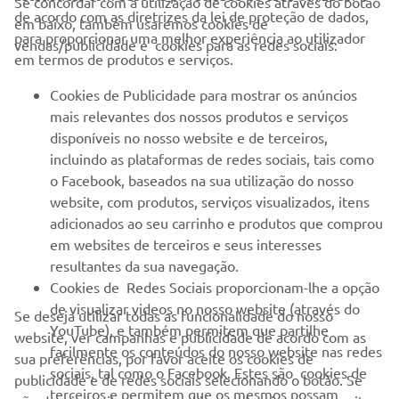
Se concordar com a utilização de cookies através do botão
de acordo com as diretrizes da lei de proteção de dados,
em baixo, também usaremos cookies de
EMPRESA
para proporcionar uma melhor experiência ao utilizador
vendas/publicidade e cookies para as redes sociais:
em termos de produtos e serviços.
PARA EMPRESAS
Cookies de Publicidade para mostrar os anúncios
mais relevantes dos nossos produtos e serviços
MAIS YAMAHA
disponíveis no nosso website e de terceiros,
incluindo as plataformas de redes sociais, tais como
o Facebook, baseados na sua utilização do nosso
SERVIÇO E SUPORTE
website, com produtos, serviços visualizados, itens
adicionados ao seu carrinho e produtos que comprou
em websites de terceiros e seus interesses
NEWSLETTER
resultantes da sua navegação.
Seja o primeiro a saber das últimas ofertas, eventos especiais,
Cookies de Redes Sociais proporcionam-lhe a opção
novos lançamentos e muito mais
de visualizar videos no nosso website (através do
Se deseja utilizar todas as funcionalidade do nosso
YouTube), e também permitem que partilhe
website, ver campanhas e publicidade de acordo com as
facilmente os conteúdos do nosso website nas redes
sua preferências, por favor aceite os cookies de
sociais, tal como o Facebook. Estes são cookies de
publicidade e de redes sociais selecionando o botão. Se
SUBSCREVER
terceiros e permitem que os mesmos possam