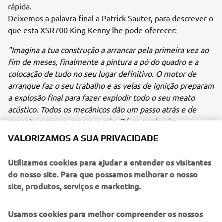
rápida.
Deixemos a palavra final a Patrick Sauter, para descrever o
que esta XSR700 King Kenny lhe pode oferecer:
"Imagina a tua construção a arrancar pela primeira vez ao
fim de meses, finalmente a pintura a pó do quadro e a
colocação de tudo no seu lugar definitivo. O motor de
arranque faz o seu trabalho e as velas de ignição preparam
a explosão final para fazer explodir todo o seu meato
acústico. Todos os mecânicos dão um passo atrás e de
repente pensam: mas que raio. Dá-se a primeira
aceleração e o coração dispara. Ao ralenti, já parece que
VALORIZAMOS A SUA PRIVACIDADE
um grande bloco V8 está pronto para a guerra. Assim que
o corpo do acelerador abre o seu corredor, a ansiedade
Utilizamos cookies para ajudar a entender os visitantes
entra em ação. Estamos ao lado de uma armadura mal
do nosso site. Para que possamos melhorar o nosso
abafada, que está a disparar tiros até às 10.000 rpm. Os
site, produtos, serviços e marketing.
tubos Racefit neste coletor de escape são tudo o que não
nos disseram na escola. Rudes, indecentes e barulhentos.
Usamos cookies para melhor compreender os nossos
Após algumas voltas, sente-se imediatamente seguro