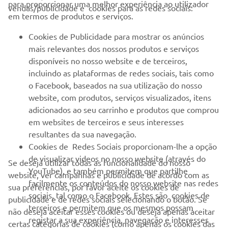
EMPRESA
para proporcionar uma melhor experiência ao utilizador
vendas/publicidade e cookies para as redes sociais:
em termos de produtos e serviços.
PARA EMPRESAS
Cookies de Publicidade para mostrar os anúncios
mais relevantes dos nossos produtos e serviços
MAIS YAMAHA
disponíveis no nosso website e de terceiros,
incluindo as plataformas de redes sociais, tais como
o Facebook, baseados na sua utilização do nosso
SERVIÇO E SUPORTE
website, com produtos, serviços visualizados, itens
adicionados ao seu carrinho e produtos que comprou
em websites de terceiros e seus interesses
NEWSLETTER
resultantes da sua navegação.
Seja o primeiro a saber das últimas ofertas, eventos especiais,
Cookies de Redes Sociais proporcionam-lhe a opção
novos lançamentos e muito mais
de visualizar videos no nosso website (através do
Se deseja utilizar todas as funcionalidade do nosso
YouTube), e também permitem que partilhe
website, ver campanhas e publicidade de acordo com as
facilmente os conteúdos do nosso website nas redes
sua preferências, por favor aceite os cookies de
sociais, tal como o Facebook. Estes são cookies de
publicidade e de redes sociais selecionando o botão. Se
SUBSCREVER
terceiros e permitem que os mesmos possam
não deseja aceitar esses cookies ou deseja apenas aceitar
registar a sua experiência, navegação e interesses
certas categorias de cookies (como apenas os cookies das