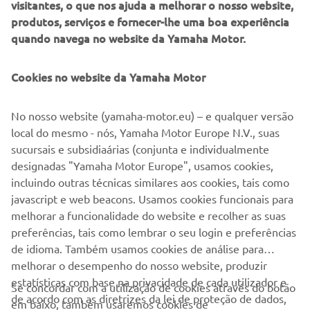
visitantes, o que nos ajuda a melhorar o nosso website,
nesta moto. O chassis é estável, previsível e o motor tem
produtos, serviços e fornecer-lhe uma boa experiência
um desenvolvimento de potência linear. A moto age
quando navega no website da Yamaha Motor.
completamente sem agitação e permite-lhe encontrar o
ponto de excitação em direção ao limite sem problemas.
Graças aos elementos de mola rebaixados, a mota corre
Cookies no website da Yamaha Motor
de forma exuberante na pista perfeitamente preparada
em Lelystad. Com uma transmissão secundária encurtada,
No nosso website (yamaha-motor.eu) – e qualquer versão
pode sempre acelerar a XSR700 com um grande
local do mesmo - nós, Yamaha Motor Europe N.V., suas
estrondo."
sucursais e subsidiaárias (conjunta e individualmente
designadas "Yamaha Motor Europe", usamos cookies,
incluindo outras técnicas similares aos cookies, tais como
javascript e web beacons. Usamos cookies funcionais para
MODELO DE PRODUÇÃO XSR700
melhorar a funcionalidade do website e recolher as suas
preferências, tais como lembrar o seu login e preferências
de idioma. Também usamos cookies de análise para
melhorar o desempenho do nosso website, produzir
estatísticas com base na privacidade de cada utilizador e
Se concordar com a utilização de cookies através do botão
de acordo com as diretrizes da lei de proteção de dados,
em baixo, também usaremos cookies de