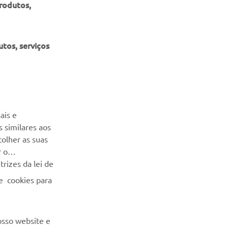
produtos,
tos, serviços
NEWSLETTER
Seja o primeiro a saber das últimas ofertas, eventos especiais,
ais e
novos lançamentos e muito mais
 similares aos
colher as suas
SUBSCREVER
r o
rizes da lei de
Leia a nossa Política de Privacidade para saber como
e cookies para
processamos os seus dados pessoais:
Politica de Privacidade
osso website e