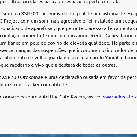
por filtros circulares para abrir espaço na parte central.
e série da XSR700 foi removido em prol de um sistema de esca
C Project com um som mais agressivo e foi instalado um subqu
rsonalizado de aparafusar, que permite o acesso a ferramentas e
e condução aumenta 15mm com um amortecedor Gears Racing e
um banco em pele de bovino de elevada qualidade. Na parte di
sença mangas das suspensões que incorporam o indicador de
o acabamento de velha guarda em azul e amarelo Yamaha Racing
que moderno e vivo que a destaca de todas as outras.
lt XSR700 Otokomae é uma declaração ousada em favor da pers
ira street tracker com atitude.
nformações sobre a Ad Hoc Café Racers, visite:
www.adhocafera