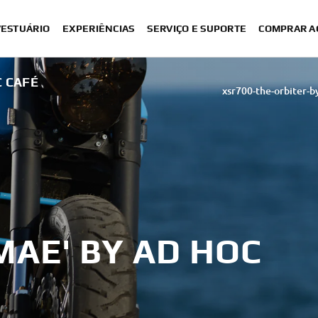
VESTUÁRIO
EXPERIÊNCIAS
SERVIÇO E SUPORTE
COMPRAR A
 CAFÉ
xsr700-the-orbiter-b
XSR700 “Disruptive” desig
“700GT” 
“XSR700 Red Tail” designed by A
“RD350 Tribu
XSR700 "Alan" by Lam
AE' BY AD HOC