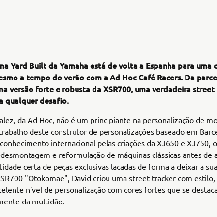
ma Yard Built da Yamaha está de volta a Espanha para uma 
esmo a tempo do verão com a Ad Hoc Café Racers. Da parce
ma versão forte e robusta da XSR700, uma verdadeira street 
a qualquer desafio.
lez, da Ad Hoc, não é um principiante na personalização de m
rabalho deste construtor de personalizações baseado em Barce
conhecimento internacional pelas criações da XJ650 e XJ750, 
desmontagem e reformulação de máquinas clássicas antes de as
idade certa de peças exclusivas lacadas de forma a deixar a su
XSR700 "Otokomae", David criou uma street tracker com estilo, 
elente nível de personalização com cores fortes que se desta
mente da multidão.