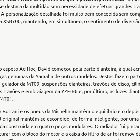
se destaca da multidão sem necessidade de efetuar grandes tra
. A personalização detalhada foi muito bem concebida sem co
a XSR700, mantendo, em simultâneo, o sentimento de diversã
o aspeto Ad Hoc, David começou pela parte dianteira, à qual ac
ças genuínas da Yamaha de outros modelos. Destas fazem par
 guiador da MT09, suspensões dianteiras, travões de disco, cili
os travões e embraiagem da YZF-R6 e, por último, as luzes diant
 MT01.
a Borrani e os pneus da Michelin mantêm o equilíbrio e o depós
 original mantém-se escondido, de forma inteligente, por uma 
da construída em quatro peças modulares. O radiador foi pinta
turar com o bloco do motor e a caixa do filtro de ar foi removid