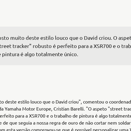
sto muito deste estilo louco que o David criou. O aspe
treet tracker" robusto é perfeito para a XSR700 e o trab
 pintura é algo totalmente único.
o deste estilo louco que o David criou", comentou o coordena
a Yamaha Motor Europe, Cristian Barelli. "O aspeto "street tra
erfeito para a XSR700 e o trabalho de pintura é algo totalmente
se de que seguia a nossa regra de ouro de não cortar nem solda
om esta versão comprovou-se que é possível personalizar uma