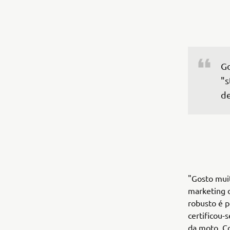
Go
"s
de
"Gosto muit
marketing d
robusto é p
certificou-
da moto. C