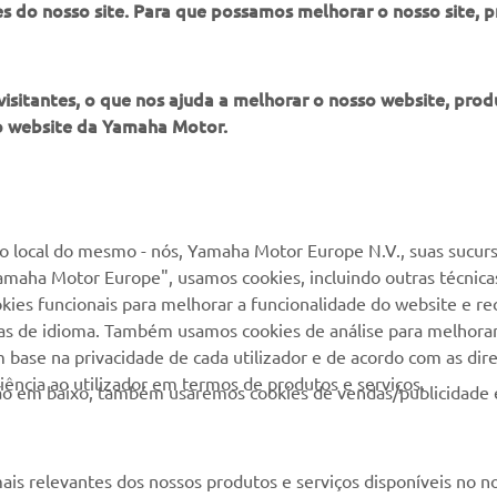
es do nosso site. Para que possamos melhorar o nosso site, 
itantes, o que nos ajuda a melhorar o nosso website, produ
o website da Yamaha Motor.
MAIS YAMAHA
SERVIÇO E SUPORTE
MyYamaha
Suporte loja online
 local do mesmo - nós, Yamaha Motor Europe N.V., suas sucurs
amaha Motor Europe", usamos cookies, incluindo outras técnicas
Yamaha Music
Serviço de Apoio ao
kies funcionais para melhorar a funcionalidade do website e re
Cliente
Yamaha Racing
cias de idioma. Também usamos cookies de análise para melhora
Livro de reclamações
base na privacidade de cada utilizador e de acordo com as diret
Yamaha Motor Global
ência ao utilizador em termos de produtos e serviços.
Catálogo de peças
otão em baixo, também usaremos cookies de vendas/publicidade 
Aplicações móveis
Localizador de
Concessionários
ais relevantes dos nossos produtos e serviços disponíveis no n
Gestão de resíduos,