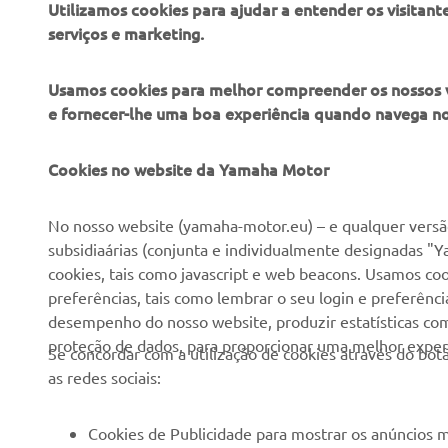
Utilizamos cookies para ajudar a entender os visitant
serviços e marketing.
Usamos cookies para melhor compreender os nossos vis
e fornecer-lhe uma boa experiência quando navega n
EMPRESA
PARA EMPRESAS
Cookies no website da Yamaha Motor
Sobre nós
NEO's Delivery
No nosso website (yamaha-motor.eu) – e qualquer versão
subsidiaárias (conjunta e individualmente designadas "Y
Notícias
Sistemas eBike
cookies, tais como javascript e web beacons. Usamos coo
Imprensa
Autoridades
preferências, tais como lembrar o seu login e preferên
desempenho do nosso website, produzir estatísticas com 
Catálogos
Campos de golfe
proteção de dados, para proporcionar uma melhor experi
Se concordar com a utilização de cookies através do b
Trabalhar na Yamaha
Socorristas
as redes sociais:
Tornar-se um revendedor
Escolas de condução
Eventos
Unidade de Negócios de
Cookies de Publicidade para mostrar os anúncios m