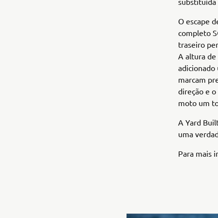
substituída 
O escape d
completo S
traseiro pe
A altura d
adicionado 
marcam pre
direção e 
moto um to
A Yard Bui
uma verdade
Para mais i