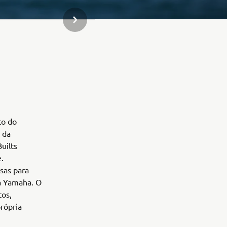
ARTIGO SEGUINTE NA GALERIA
to do
 da
uilts
.
sas para
da Yamaha. O
tos,
rópria