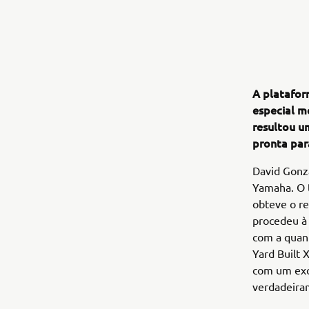
A platafor
especial m
resultou u
pronta par
David Gonza
Yamaha. O t
obteve o re
procedeu à 
com a quant
Yard Built 
com um exc
verdadeira