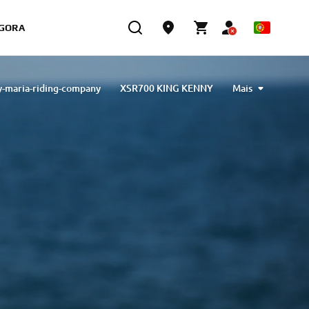
GORA
y-maria-riding-company
XSR700 KING KENNY
Mais
ned by Barbara Motorcycle, built by Bad Winners
designed by Tony Queiros, built by Rua Machines
lex & Claudio Monge, built by Café Racer SSpirit
te” designed by Ugo Coppola, built by Garage221
b Engineering
XSR700 “BW Tribute” by SLCDR