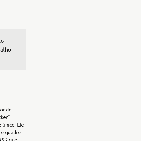
to 
alho 
dor de
cker"
 único. Ele
r o quadro
 XSR que