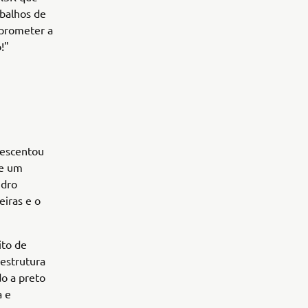
balhos de
mprometer a
o!"
rescentou
te um
ndro
eiras e o
ito de
estrutura
do a preto
a e