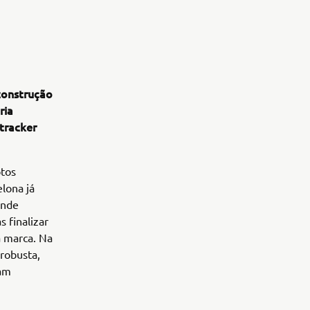
construção
ria
tracker
otos
lona já
onde
 finalizar
a marca. Na
robusta,
cam