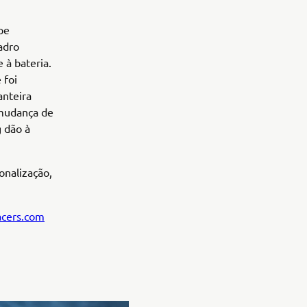
pe
adro
 à bateria.
 foi
anteira
 mudança de
 dão à
onalização,
cers.com