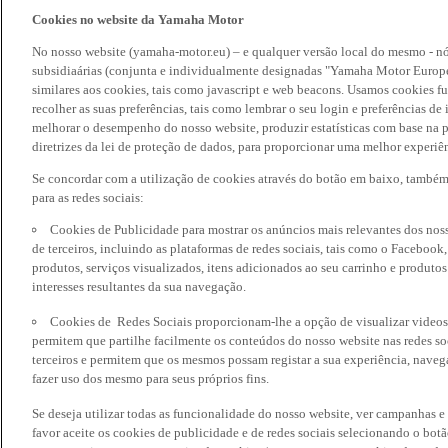
Cookies no website da Yamaha Motor
No nosso website (yamaha-motor.eu) – e qualquer versão local do mesmo - nó
subsidiaárias (conjunta e individualmente designadas "Yamaha Motor Europe
similares aos cookies, tais como javascript e web beacons. Usamos cookies f
recolher as suas preferências, tais como lembrar o seu login e preferências 
melhorar o desempenho do nosso website, produzir estatísticas com base na p
diretrizes da lei de proteção de dados, para proporcionar uma melhor experiên
Se concordar com a utilização de cookies através do botão em baixo, també
para as redes sociais:
Cookies de Publicidade para mostrar os anúncios mais relevantes dos noss
de terceiros, incluindo as plataformas de redes sociais, tais como o Facebook
produtos, serviços visualizados, itens adicionados ao seu carrinho e produto
interesses resultantes da sua navegação.
Cookies de Redes Sociais proporcionam-lhe a opção de visualizar videos
permitem que partilhe facilmente os conteúdos do nosso website nas redes so
terceiros e permitem que os mesmos possam registar a sua experiência, naveg
fazer uso dos mesmo para seus próprios fins.
Se deseja utilizar todas as funcionalidade do nosso website, ver campanhas e
favor aceite os cookies de publicidade e de redes sociais selecionando o botã