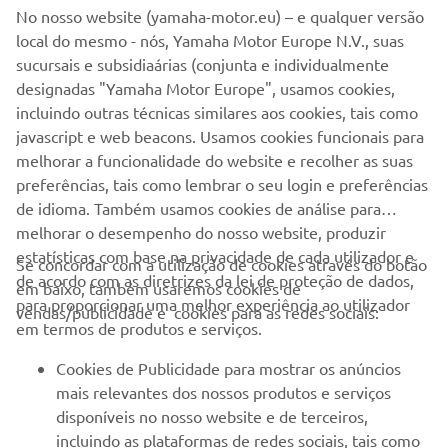
No nosso website (yamaha-motor.eu) – e qualquer versão
local do mesmo - nós, Yamaha Motor Europe N.V., suas
sucursais e subsidiaárias (conjunta e individualmente
designadas "Yamaha Motor Europe", usamos cookies,
incluindo outras técnicas similares aos cookies, tais como
javascript e web beacons. Usamos cookies funcionais para
melhorar a funcionalidade do website e recolher as suas
preferências, tais como lembrar o seu login e preferências
de idioma. Também usamos cookies de análise para
melhorar o desempenho do nosso website, produzir
estatísticas com base na privacidade de cada utilizador e
Se concordar com a utilização de cookies através do botão
de acordo com as diretrizes da lei de proteção de dados,
em baixo, também usaremos cookies de
EMPRESA
para proporcionar uma melhor experiência ao utilizador
vendas/publicidade e cookies para as redes sociais:
em termos de produtos e serviços.
PARA EMPRESAS
Cookies de Publicidade para mostrar os anúncios
mais relevantes dos nossos produtos e serviços
MAIS YAMAHA
disponíveis no nosso website e de terceiros,
incluindo as plataformas de redes sociais, tais como