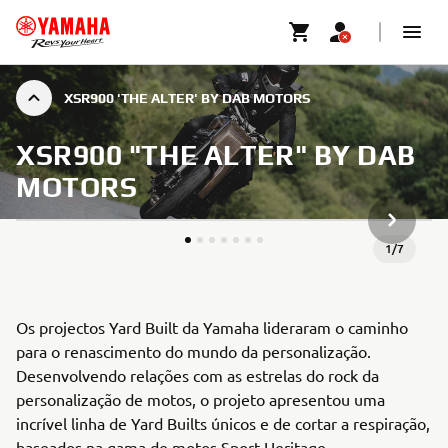
XSR900 'THE ALTER' BY DAB MOTORS
XSR900 "THE ALTER" BY DAB
MOTORS
ARTIGO 
1
/
7
Os projectos Yard Built da Yamaha lideraram o caminho
para o renascimento do mundo da personalização.
Desenvolvendo relações com as estrelas do rock da
personalização de motos, o projeto apresentou uma
incrível linha de Yard Builts únicos e de cortar a respiração,
baseados na gama de motos Sport Heritage.