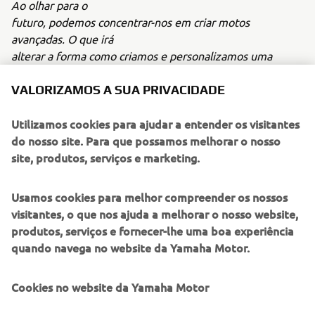
Ao olhar para o
futuro, podemos concentrar-nos em criar motos
avançadas. O que irá
alterar a forma como criamos e personalizamos uma
moto. Agora dispomos
de meios de criação ilimitados que não seriam possíveis
VALORIZAMOS A SUA PRIVACIDADE
com os processos
tradicionais.
Utilizamos cookies para ajudar a entender os visitantes
"
do nosso site. Para que possamos melhorar o nosso
site, produtos, serviços e marketing.
Usamos cookies para melhor compreender os nossos
Para obter mais informações sobre esta construção
visitantes, o que nos ajuda a melhorar o nosso website,
personalizada de ponta, visite
www.dabmotors.com
.
produtos, serviços e fornecer-lhe uma boa experiência
quando navega no website da Yamaha Motor.
Cookies no website da Yamaha Motor