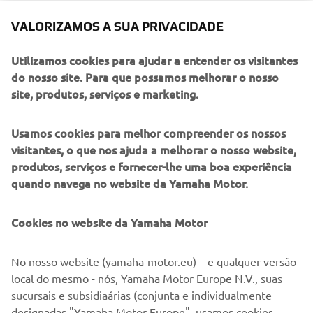
Consentimento para Marketing
VALORIZAMOS A SUA PRIVACIDADE
Concordo que os meus dados sejam processados para
fins de marketing direto, incluindo o envio de
Utilizamos cookies para ajudar a entender os visitantes
informações sobre produtos e serviços, para a
do nosso site. Para que possamos melhorar o nosso
construção do perfil do cliente (por exemplo, através
site, produtos, serviços e marketing.
da análise de dados) e para assistência pessoal ao
cliente, como boletins informativos, promoções
Usamos cookies para melhor compreender os nossos
especiais, convites para eventos (test drives e feiras
visitantes, o que nos ajuda a melhorar o nosso website,
comerciais)
produtos, serviços e fornecer-lhe uma boa experiência
quando navega no website da Yamaha Motor.
Se o utilizador tiver fornecido anteriormente
consentimentos de marketing e pretender retirá-los, pode
Cookies no website da Yamaha Motor
fazê-lo através do seu perfil
MyYamaha
Ao prosseguir, confirma que leu a política de privacidade.
No nosso website (yamaha-motor.eu) – e qualquer versão
local do mesmo - nós, Yamaha Motor Europe N.V., suas
sucursais e subsidiaárias (conjunta e individualmente
designadas "Yamaha Motor Europe", usamos cookies,