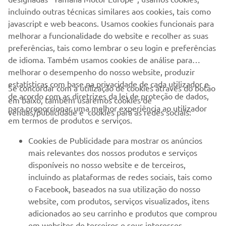
incluindo outras técnicas similares aos cookies, tais como
javascript e web beacons. Usamos cookies funcionais para
ENVIAR
melhorar a funcionalidade do website e recolher as suas
preferências, tais como lembrar o seu login e preferências
de idioma. Também usamos cookies de análise para
melhorar o desempenho do nosso website, produzir
estatísticas com base na privacidade de cada utilizador e
Se concordar com a utilização de cookies através do botão
de acordo com as diretrizes da lei de proteção de dados,
em baixo, também usaremos cookies de
EMPRESA
para proporcionar uma melhor experiência ao utilizador
vendas/publicidade e cookies para as redes sociais:
em termos de produtos e serviços.
PARA EMPRESAS
Cookies de Publicidade para mostrar os anúncios
mais relevantes dos nossos produtos e serviços
MAIS YAMAHA
disponíveis no nosso website e de terceiros,
incluindo as plataformas de redes sociais, tais como
o Facebook, baseados na sua utilização do nosso
SERVIÇO E SUPORTE
website, com produtos, serviços visualizados, itens
adicionados ao seu carrinho e produtos que comprou
em websites de terceiros e seus interesses