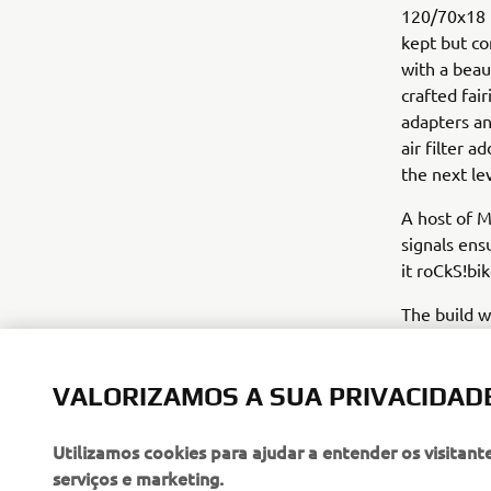
120/70x18 D
kept but co
with a beau
crafted fai
adapters an
air filter 
the next lev
A host of M
signals ens
it roCkS!bi
The build w
of the VMAX
Taken from 
VALORIZAMOS A SUA PRIVACIDAD
celebrating
airbrushed 
Utilizamos cookies para ajudar a entender os visitant
serviços e marketing.