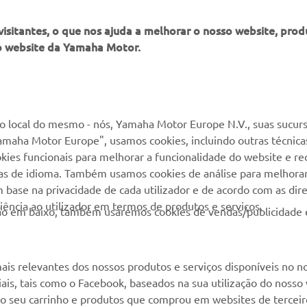
itantes, o que nos ajuda a melhorar o nosso website, produ
o website da Yamaha Motor.
MAIS YAMAHA
SERVIÇO E SUPORTE
MyYamaha
Suporte loja online
 local do mesmo - nós, Yamaha Motor Europe N.V., suas sucurs
amaha Motor Europe", usamos cookies, incluindo outras técnicas
Yamaha Music
Serviço de Apoio ao
kies funcionais para melhorar a funcionalidade do website e re
Cliente
Yamaha Racing
cias de idioma. Também usamos cookies de análise para melhora
Livro de reclamações
base na privacidade de cada utilizador e de acordo com as diret
Yamaha Motor Global
ência ao utilizador em termos de produtos e serviços.
Catálogo de peças
otão em baixo, também usaremos cookies de vendas/publicidade 
Aplicações móveis
Localizador de
Concessionários
ais relevantes dos nossos produtos e serviços disponíveis no n
Gestão de resíduos,
ciais, tais como o Facebook, baseados na sua utilização do nosso
baterias e VFV
 ao seu carrinho e produtos que comprou em websites de terceir