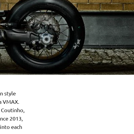
n style
ha VMAX.
 Coutinho,
ince 2013,
 into each