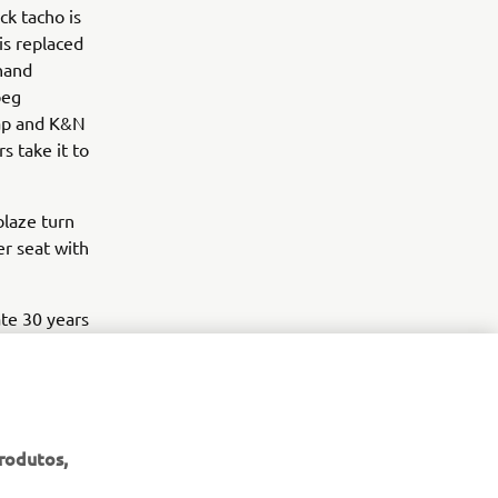
ck tacho is
is replaced
 hand
peg
cap and K&N
s take it to
blaze turn
er seat with
ate 30 years
he bike.
,
he bike was
produtos,