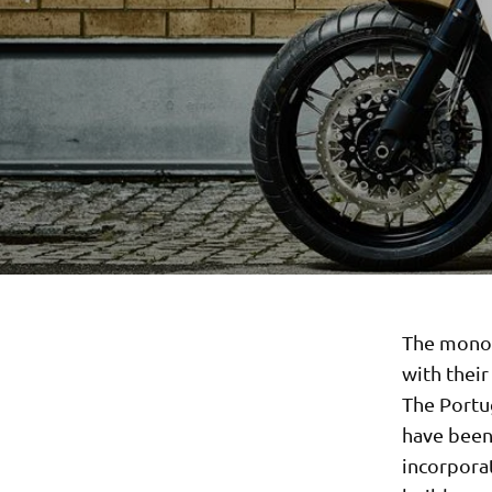
The monoc
with thei
The Portu
have been 
incorporat