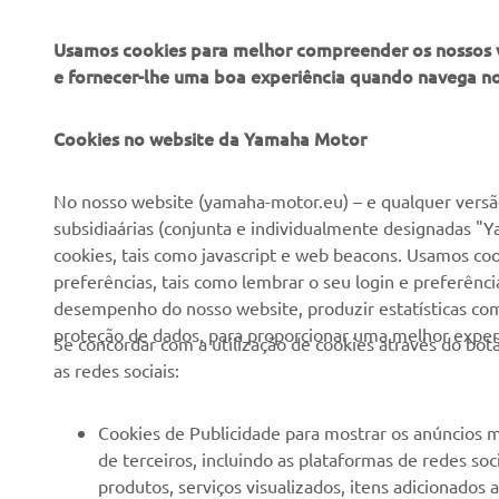
Usamos cookies para melhor compreender os nossos vis
e fornecer-lhe uma boa experiência quando navega n
EMPRESA
PARA EMPRESAS
Cookies no website da Yamaha Motor
Sobre nós
NEO's Delivery
No nosso website (yamaha-motor.eu) – e qualquer versão
subsidiaárias (conjunta e individualmente designadas "Y
Notícias
Sistemas eBike
cookies, tais como javascript e web beacons. Usamos coo
Imprensa
Autoridades
preferências, tais como lembrar o seu login e preferên
desempenho do nosso website, produzir estatísticas com 
Catálogos
Campos de golfe
proteção de dados, para proporcionar uma melhor experi
Se concordar com a utilização de cookies através do b
Trabalhar na Yamaha
Socorristas
as redes sociais:
Tornar-se um revendedor
Escolas de condução
Eventos
Unidade de Negócios de
Cookies de Publicidade para mostrar os anúncios m
Robótica
de terceiros, incluindo as plataformas de redes so
Política de Direitos
produtos, serviços visualizados, itens adicionados
Humanos
Parcerias