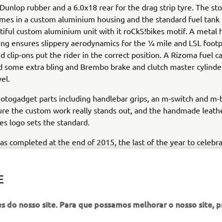
unlop rubber and a 6.0x18 rear for the drag strip tyre. The sto
mes in a custom aluminium housing and the standard fuel tank 
tiful custom aluminium unit with it roCkS!bikes motif. A metal
ring ensures slippery aerodynamics for the ¼ mile and LSL foot
d clip-ons put the rider in the correct position. A Rizoma fuel 
add some extra bling and Brembo brake and clutch master cylinder
el.
otogadget parts including handlebar grips, an m-switch and m-
ure the custom work really stands out, and the handmade leath
kes logo sets the standard.
as completed at the end of 2015, the last of the year to celebr
. To mark the milestone a classic paint job was used to finish t
the 70s, the white, black and yellow colour scheme is pure icon
E
 not just 30 years of the VMAX, but also 60 years of Yamaha! T
and then gloss varnished in house by the builders.
es do nosso site. Para que possamos melhorar o nosso site, 