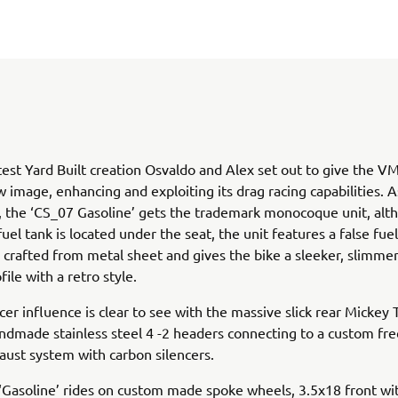
atest Yard Built creation Osvaldo and Alex set out to give the 
w image, enhancing and exploiting its drag racing capabilities. As
s, the ‘CS_07 Gasoline’ gets the trademark monocoque unit, alt
el tank is located under the seat, the unit features a false fue
d crafted from metal sheet and gives the bike a sleeker, slimme
file with a retro style.
cer influence is clear to see with the massive slick rear Micke
ndmade stainless steel 4 -2 headers connecting to a custom fr
aust system with carbon silencers.
Gasoline’ rides on custom made spoke wheels, 3.5x18 front wi