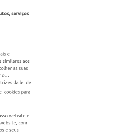
tos, serviços
NEWSLETTER
Seja o primeiro a saber das últimas ofertas, eventos especiais,
ais e
novos lançamentos e muito mais
 similares aos
colher as suas
SUBSCREVER
r o
rizes da lei de
Leia a nossa Política de Privacidade para saber como
e cookies para
processamos os seus dados pessoais:
Politica de Privacidade
osso website e
 website, com
os e seus