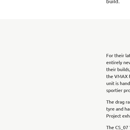
build.
For their l
entirely ne
their build
the VMAX fu
unit is han
sportier pro
The drag ra
tyre and ha
Project exh
The CS_07 ‘