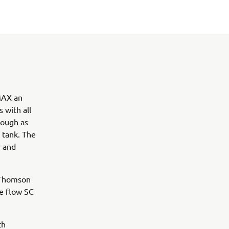
VMAX an
 with all
hough as
l tank. The
r and
y Thomson
ee flow SC
th