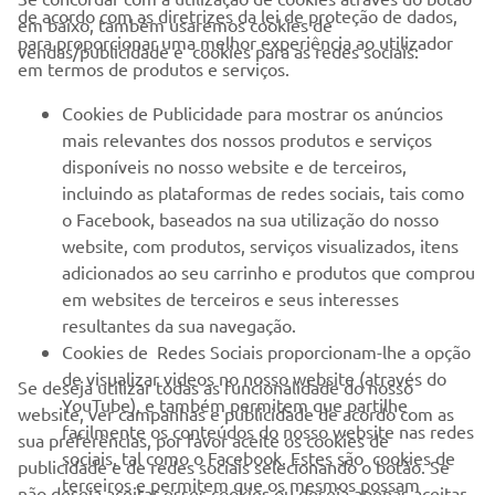
de acordo com as diretrizes da lei de proteção de dados,
em baixo, também usaremos cookies de
EMPRESA
para proporcionar uma melhor experiência ao utilizador
vendas/publicidade e cookies para as redes sociais:
em termos de produtos e serviços.
PARA EMPRESAS
Cookies de Publicidade para mostrar os anúncios
mais relevantes dos nossos produtos e serviços
MAIS YAMAHA
disponíveis no nosso website e de terceiros,
incluindo as plataformas de redes sociais, tais como
o Facebook, baseados na sua utilização do nosso
SERVIÇO E SUPORTE
website, com produtos, serviços visualizados, itens
adicionados ao seu carrinho e produtos que comprou
em websites de terceiros e seus interesses
NEWSLETTER
resultantes da sua navegação.
Seja o primeiro a saber das últimas ofertas, eventos especiais,
Cookies de Redes Sociais proporcionam-lhe a opção
novos lançamentos e muito mais
de visualizar videos no nosso website (através do
Se deseja utilizar todas as funcionalidade do nosso
YouTube), e também permitem que partilhe
website, ver campanhas e publicidade de acordo com as
facilmente os conteúdos do nosso website nas redes
sua preferências, por favor aceite os cookies de
sociais, tal como o Facebook. Estes são cookies de
publicidade e de redes sociais selecionando o botão. Se
SUBSCREVER
terceiros e permitem que os mesmos possam
não deseja aceitar esses cookies ou deseja apenas aceitar