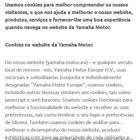
Usamos cookies para melhor compreender os nossos
manobra confortáveis. O sistema VTS (velocidade de
visitantes, o que nos ajuda a melhorar o nosso website,
ajuste variável) integral não só proporciona um ralenti
produtos, serviços e fornecer-lhe uma boa experiência
inferior ao normal, também permite controlar a
quando navega no website da Yamaha Motor.
velocidade de ajuste em passos simples de 50 rpm, o que
é ideal para a pesca. Esta nova vantagem está incluída de
Cookies no website da Yamaha Motor
série nos modelos de manípulo e como opção nos
modelos de controlo remoto do F25.
No nosso website (yamaha-motor.eu) – e qualquer versão
Com gráficos elegantes e uma conduta de admissão de ar
local do mesmo - nós, Yamaha Motor Europe N.V., suas
para a drenagem de água concebida de forma inteligente,
sucursais e subsidiaárias (conjunta e individualmente
a nossa mais recente carenagem superior de uma peça
designadas "Yamaha Motor Europe", usamos cookies,
complementa este novo F25. Possui uma sensação e
incluindo outras técnicas similares aos cookies, tais como
aspeto bastante sólidos, algo que os proprietários da
javascript e web beacons. Usamos cookies funcionais para
Yamaha realmente apreciam.
melhorar a funcionalidade do website e recolher as suas
preferências, tais como lembrar o seu login e preferências
de idioma. Também usamos cookies de análise para
melhorar o desempenho do nosso website, produzir
estatísticas com base na privacidade de cada utilizador e
Se concordar com a utilização de cookies através do botão