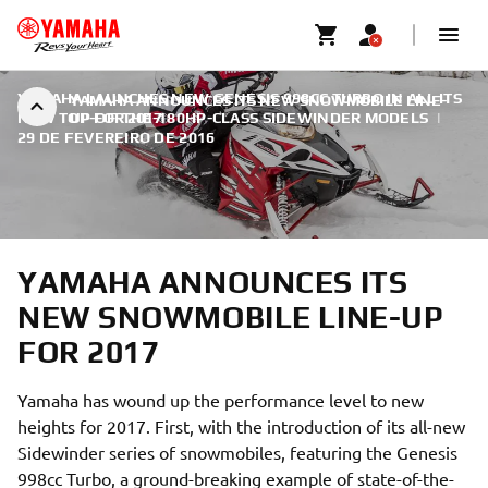
YAMAHA LAUNCHES NEW GENESIS 998CC TURBO IN ALL ITS
YAMAHA ANNOUNCES ITS NEW SNOWMOBILE LINE-
NEW TOP-OF-THE-180HP-CLASS SIDEWINDER MODELS
UP FOR 2017
|
29 DE FEVEREIRO DE 2016
YAMAHA ANNOUNCES ITS
NEW SNOWMOBILE LINE-UP
FOR 2017
Yamaha has wound up the performance level to new
heights for 2017. First, with the introduction of its all-new
Sidewinder series of snowmobiles, featuring the Genesis
998cc Turbo, a ground-breaking example of state-of-the-