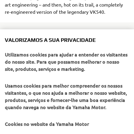
art engineering – and then, hot on its trail, a completely
re-engineered version of the legendary VK540.
VALORIZAMOS A SUA PRIVACIDADE
The Sidewinder takes the lead as Yamaha’s new flagship
Utilizamos cookies para ajudar a entender os visitantes
snowmobile, and will be available in M-TX and X-TX
do nosso site. Para que possamos melhorar o nosso
versions as well as an all-new sub-category, the B-TX
site, produtos, serviços e marketing.
series. The B-TX models are for back country riders who
want a 153” track length and a narrower ski-stance than
traditional deep snow models, but with the sea-level
Usamos cookies para melhor compreender os nossos
clutching and moderate lug height to tackle the trails
visitantes, o que nos ajuda a melhorar o nosso website,
when required.
produtos, serviços e fornecer-lhe uma boa experiência
quando navega no website da Yamaha Motor.
So that’s today’s story - whetheter you’re up the
mountains or on the trails - and whether at work or at play
Cookies no website da Yamaha Motor
– Yamaha’s quiet, economical 4-stroke snowmobiles are
widely acknowledged as the leaders of the pack. Their