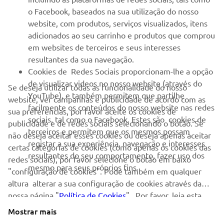
o Facebook, baseados na sua utilização do nosso
SERVIÇO E SUPORTE
website, com produtos, serviços visualizados, itens
adicionados ao seu carrinho e produtos que comprou
em websites de terceiros e seus interesses
NEWSLETTER
resultantes da sua navegação.
Seja o primeiro a saber das últimas ofertas, eventos especiais,
Cookies de Redes Sociais proporcionam-lhe a opção
novos lançamentos e muito mais
de visualizar videos no nosso website (através do
Se deseja utilizar todas as funcionalidade do nosso
YouTube), e também permitem que partilhe
website, ver campanhas e publicidade de acordo com as
facilmente os conteúdos do nosso website nas redes
sua preferências, por favor aceite os cookies de
sociais, tal como o Facebook. Estes são cookies de
publicidade e de redes sociais selecionando o botão. Se
SUBSCREVER
terceiros e permitem que os mesmos possam
não deseja aceitar esses cookies ou deseja apenas aceitar
registar a sua experiência, navegação e interesses
certas categorias de cookies (como apenas os cookies das
resultantes do seu comportamento, fazer uso dos
Leia a nossa Política de Privacidade para saber como processamos
redes sociais), por favor selecione o botão em baixo
mesmo para seus próprios fins.
os seus dados pessoais:
Politica de Privacidade
"configuração de cookies". Pode também em qualquer
altura alterar a sua configuração de cookies através da
nossa página "
Portugal (Portuguese)
Política de Cookies
" . Por favor, leia esta
política de cookies para saber mais sobre os cookies que
Mostrar mais
usamos e como os usamos.