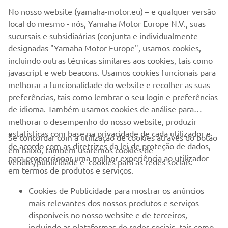
unique engineering features, together with Yamaha’s
No nosso website (yamaha-motor.eu) – e qualquer versão
pioneering development of the latest advances in
local do mesmo - nós, Yamaha Motor Europe N.V., suas
electronic and ergonomic technologies delivers yet
sucursais e subsidiaárias (conjunta e individualmente
another impressive line-up of lightweight, agile, super-
designadas "Yamaha Motor Europe", usamos cookies,
comfortable – and now even more powerful -
incluindo outras técnicas similares aos cookies, tais como
snowmobiles. Machines that win friends and loyal
javascript e web beacons. Usamos cookies funcionais para
customers the world over.
melhorar a funcionalidade do website e recolher as suas
preferências, tais como lembrar o seu login e preferências
de idioma. Também usamos cookies de análise para
melhorar o desempenho do nosso website, produzir
estatísticas com base na privacidade de cada utilizador e
Se concordar com a utilização de cookies através do botão
de acordo com as diretrizes da lei de proteção de dados,
em baixo, também usaremos cookies de
EMPRESA
para proporcionar uma melhor experiência ao utilizador
vendas/publicidade e cookies para as redes sociais:
em termos de produtos e serviços.
PARA EMPRESAS
Cookies de Publicidade para mostrar os anúncios
mais relevantes dos nossos produtos e serviços
MAIS YAMAHA
disponíveis no nosso website e de terceiros,
incluindo as plataformas de redes sociais, tais como