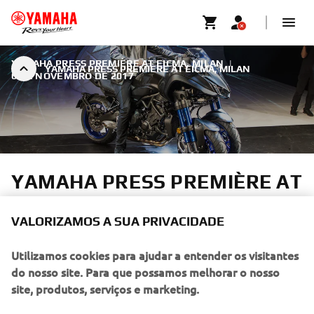
YAMAHA PRESS PREMIÈRE AT EICMA, MILAN
|
YAMAHA PRESS PREMIÈRE AT EICMA, MILAN
6 DE NOVEMBRO DE 2017
YAMAHA PRESS PREMIÈRE AT
EICMA, MILAN
VALORIZAMOS A SUA PRIVACIDADE
Last night, during an exclusive press première in Milan,
Yamaha revealed its 2018 motorcycle and scooter line-up.
Utilizamos cookies para ajudar a entender os visitantes
do nosso site. Para que possamos melhorar o nosso
site, produtos, serviços e marketing.