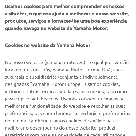
Usamos cookies para melhor compreender os nossos
Prior to the opening of the prestigious EICMA motorcycle show in Italy,
visitantes, o que nos ajuda a melhorar o nosso website,
the company introduced many revolutionary new models, proving
produtos, serviços e fornecer-lhe uma boa experiência
themselves as true “Pioneers of Emotion”. Next to showing a range of
quando navega no website da Yamaha Motor.
new models in its key segments, Yamaha also unveiled the highly
acclaimed NIKEN – an innovative 3-wheel motorcycle, especially for
Cookies no website da Yamaha Motor
those customers who want to Ride the Revolution.
No nosso website (yamaha-motor.eu) – e qualquer versão
Whether you were there to witness the beginning of an exciting new
local do mesmo - nós, Yamaha Motor Europe N.V., suas
era for Yamaha’s product range and want to relive the moment, or you
sucursais e subsidiaárias (conjunta e individualmente
missed it and would like to catch up – head over to our media website
designadas "Yamaha Motor Europe", usamos cookies,
where a selection of images from yesterday’s evening Press Première
incluindo outras técnicas similares aos cookies, tais como
can be found:
https://media.yamaha-
javascript e web beacons. Usamos cookies funcionais para
motor.eu/Media/EVENTS/Events_Exhibitions/EICMA
melhorar a funcionalidade do website e recolher as suas
preferências, tais como lembrar o seu login e preferências
de idioma. Também usamos cookies de análise para
melhorar o desempenho do nosso website, produzir
estatísticas com base na privacidade de cada utilizador e