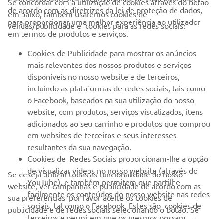
Se concordar com a utilização de cookies através do botão
de acordo com as diretrizes da lei de proteção de dados,
em baixo, também usaremos cookies de
EMPRESA
para proporcionar uma melhor experiência ao utilizador
vendas/publicidade e cookies para as redes sociais:
em termos de produtos e serviços.
PARA EMPRESAS
Cookies de Publicidade para mostrar os anúncios
mais relevantes dos nossos produtos e serviços
MAIS YAMAHA
disponíveis no nosso website e de terceiros,
incluindo as plataformas de redes sociais, tais como
o Facebook, baseados na sua utilização do nosso
SERVIÇO E SUPORTE
website, com produtos, serviços visualizados, itens
adicionados ao seu carrinho e produtos que comprou
em websites de terceiros e seus interesses
NEWSLETTER
resultantes da sua navegação.
Seja o primeiro a saber das últimas ofertas, eventos especiais,
Cookies de Redes Sociais proporcionam-lhe a opção
novos lançamentos e muito mais
de visualizar videos no nosso website (através do
Se deseja utilizar todas as funcionalidade do nosso
YouTube), e também permitem que partilhe
website, ver campanhas e publicidade de acordo com as
facilmente os conteúdos do nosso website nas redes
sua preferências, por favor aceite os cookies de
sociais, tal como o Facebook. Estes são cookies de
publicidade e de redes sociais selecionando o botão. Se
SUBSCREVER
terceiros e permitem que os mesmos possam