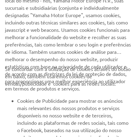
sucursais e subsidiaárias (conjunta e individualmente
designadas "Yamaha Motor Europe", usamos cookies,
incluindo outras técnicas similares aos cookies, tais como
Todos os preços têm IVA incluído à taxa legal em vigor, ao
javascript e web beacons. Usamos cookies funcionais para
p.v.p.r. apresentado acrescem os custos referentes ao
melhorar a funcionalidade do website e recolher as suas
ecovalor, despesas de legalização e transporte, ISV e IUC.
preferências, tais como lembrar o seu login e preferências
Promoção válida nos concessionários YAMAHA
de idioma. Também usamos cookies de análise para
autorizados, aderentes. Limitada ao stock existente.
melhorar o desempenho do nosso website, produzir
estatísticas com base na privacidade de cada utilizador e
Se concordar com a utilização de cookies através do botão
de acordo com as diretrizes da lei de proteção de dados,
em baixo, também usaremos cookies de
para proporcionar uma melhor experiência ao utilizador
vendas/publicidade e cookies para as redes sociais:
em termos de produtos e serviços.
EMPRESA
Cookies de Publicidade para mostrar os anúncios
mais relevantes dos nossos produtos e serviços
disponíveis no nosso website e de terceiros,
PARA EMPRESAS
incluindo as plataformas de redes sociais, tais como
o Facebook, baseados na sua utilização do nosso
MAIS YAMAHA
website, com produtos, serviços visualizados, itens