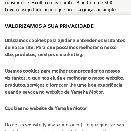
consumos e escolha o novo motor Blue Core de 300 cc.
Leve consigo tudo aquilo que precisa graças ao amplo
compartimento, sob o assento, com capacidade para pôr
dois capacetes integrais.
VALORIZAMOS A SUA PRIVACIDADE
Escute os seus desejos e escolha o inovador sistema de
Utilizamos cookies para ajudar a entender os visitantes
arranque sem chave, ao mesmo tempo que experimenta o
do nosso site. Para que possamos melhorar o nosso
expoente máximo da estabilidade graças ao avançado
site, produtos, serviços e marketing.
sistema anti derrapagem Traction Control.
Usamos cookies para melhor compreender os nossos
visitantes, o que nos ajuda a melhorar o nosso website,
produtos, serviços e fornecer-lhe uma boa experiência
quando navega no website da Yamaha Motor.
Cookies no website da Yamaha Motor
No nosso website (yamaha-motor.eu) – e qualquer versão
local do mesmo - nós, Yamaha Motor Europe N.V., suas