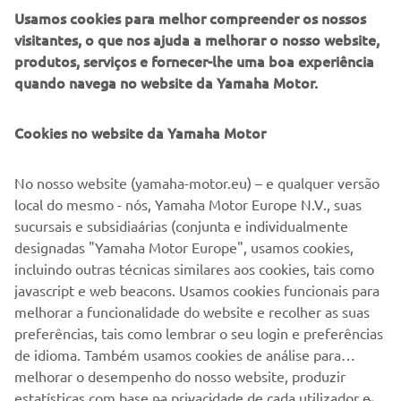
Usamos cookies para melhor compreender os nossos
visitantes, o que nos ajuda a melhorar o nosso website,
produtos, serviços e fornecer-lhe uma boa experiência
quando navega no website da Yamaha Motor.
Cookies no website da Yamaha Motor
No nosso website (yamaha-motor.eu) – e qualquer versão
local do mesmo - nós, Yamaha Motor Europe N.V., suas
sucursais e subsidiaárias (conjunta e individualmente
designadas "Yamaha Motor Europe", usamos cookies,
incluindo outras técnicas similares aos cookies, tais como
.
javascript e web beacons. Usamos cookies funcionais para
.
melhorar a funcionalidade do website e recolher as suas
preferências, tais como lembrar o seu login e preferências
de idioma. Também usamos cookies de análise para
melhorar o desempenho do nosso website, produzir
estatísticas com base na privacidade de cada utilizador e
Se concordar com a utilização de cookies através do botão