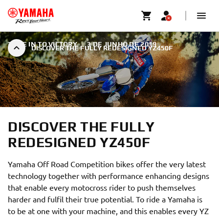
TUNE IN TO VICTORY
|
3 DE JUNHO DE 2019
DISCOVER THE FULLY REDESIGNED YZ450F
DISCOVER THE FULLY
REDESIGNED YZ450F
Yamaha Off Road Competition bikes offer the very latest
technology together with performance enhancing designs
that enable every motocross rider to push themselves
harder and fulfil their true potential. To ride a Yamaha is
to be at one with your machine, and this enables every YZ