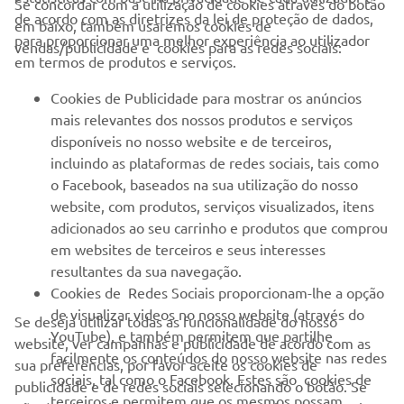
de acordo com as diretrizes da lei de proteção de dados,
em baixo, também usaremos cookies de
EMPRESA
para proporcionar uma melhor experiência ao utilizador
vendas/publicidade e cookies para as redes sociais:
em termos de produtos e serviços.
PARA EMPRESAS
Cookies de Publicidade para mostrar os anúncios
mais relevantes dos nossos produtos e serviços
MAIS YAMAHA
disponíveis no nosso website e de terceiros,
incluindo as plataformas de redes sociais, tais como
o Facebook, baseados na sua utilização do nosso
SERVIÇO E SUPORTE
website, com produtos, serviços visualizados, itens
adicionados ao seu carrinho e produtos que comprou
em websites de terceiros e seus interesses
NEWSLETTER
resultantes da sua navegação.
Seja o primeiro a saber das últimas ofertas, eventos especiais,
Cookies de Redes Sociais proporcionam-lhe a opção
novos lançamentos e muito mais
de visualizar videos no nosso website (através do
Se deseja utilizar todas as funcionalidade do nosso
YouTube), e também permitem que partilhe
website, ver campanhas e publicidade de acordo com as
facilmente os conteúdos do nosso website nas redes
sua preferências, por favor aceite os cookies de
sociais, tal como o Facebook. Estes são cookies de
publicidade e de redes sociais selecionando o botão. Se
SUBSCREVER
terceiros e permitem que os mesmos possam
não deseja aceitar esses cookies ou deseja apenas aceitar