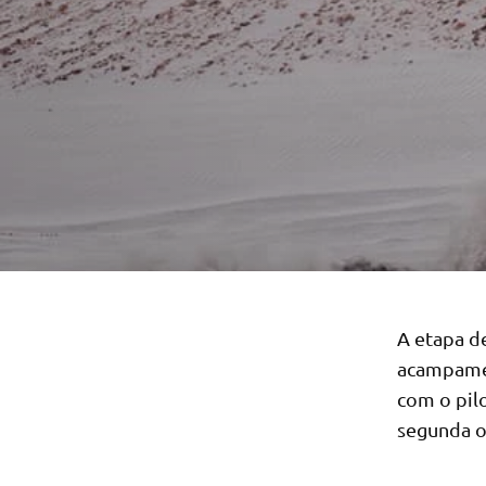
A etapa de
acampamen
com o pilo
segunda o