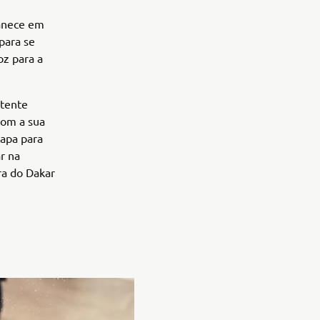
nece em
para se
oz para a
stente
com a sua
tapa para
r na
ra do Dakar