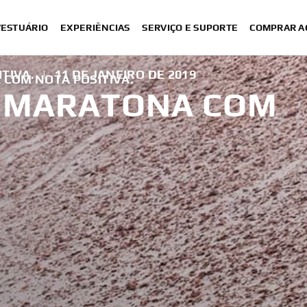
VESTUÁRIO
EXPERIÊNCIAS
SERVIÇO E SUPORTE
COMPRAR A
TIVA.
|
11 DE JANEIRO DE 2019
 COM NOTA POSITIVA.
A MARATONA COM