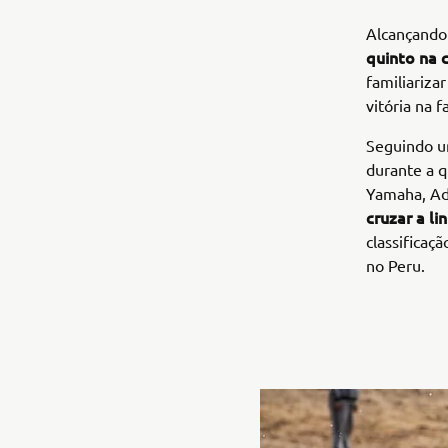
Alcançand
quinto na c
familiariza
vitória na 
Seguindo u
durante a q
Yamaha, Adr
cruzar a l
classificaç
no Peru.