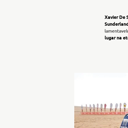
Xavier De 
Sunderlan
lamentavelm
lugar na e