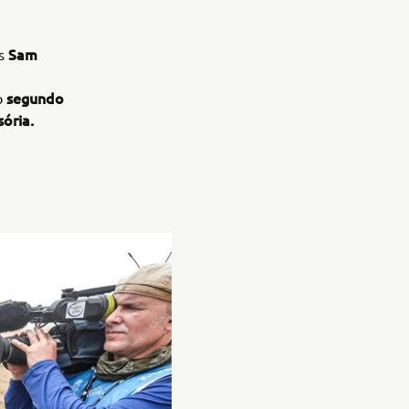
Sam
ós
segundo
o
sória.