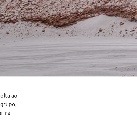
olta ao
 grupo,
ar na