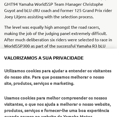
GMT94 Yamaha WorldSSP Team Manager Christophe
Guyot and bLU cRU coach and former 125 Grand Prix rider
Joey Litjens assisting with the selection process.
The level was equally high amongst the road racers,
making the job of the judging panel extremely difficult.
After much deliberation six riders were selected to race in
WorldSSP300 as part of the successful Yamaha R3 bLU
cRU Challenge initiative in 2020. 17-year-old Spanish rider
VALORIZAMOS A SUA PRIVACIDADE
Beatriz Neila returns for a second season with the bLU
cRU, where she will be joined by fellow countryman and
Utilizamos cookies para ajudar a entender os visitantes
reigning Spanish Superbike Junior Champion, 15-year-old
do nosso site. Para que possamos melhorar o nosso
Unai Orradre. 18-year-old Sasha de Vis from Belgium, 15-
site, produtos, serviços e marketing.
year-old Alan Kroh from Germany and 17-year-old Italian
Giacomo Mora also join the program, while the inclusion
of 19-year-old Brazilian Tom Kawakami and 16-year-old
Usamos cookies para melhor compreender os nossos
Bahatin Sofuoglu from Turkey makes for a truly
visitantes, o que nos ajuda a melhorar o nosso website,
international bLU cRU line up in 2020.
produtos, serviços e fornecer-lhe uma boa experiência
quando navega no website da Yamaha Motor.