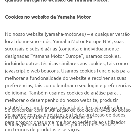
Yamaha Motor Europe looks forward to assisting all nine
winners in 2020 as they continue to climb the Yamaha
Cookies no website da Yamaha Motor
Racing pyramid with enhanced support.
Registration for the 2020 YZ bLU cRU FIM Europe Cups
No nosso website (yamaha-motor.eu) – e qualquer versão
are expected to open at the end of this week, so those
local do mesmo - nós, Yamaha Motor Europe N.V., suas
young riders who aspire to be the MX world champions of
sucursais e subsidiaárias (conjunta e individualmente
the future should keep checking yamaha-racing.com
designadas "Yamaha Motor Europe", usamos cookies,
incluindo outras técnicas similares aos cookies, tais como
javascript e web beacons. Usamos cookies funcionais para
melhorar a funcionalidade do website e recolher as suas
ARTIGO 
preferências, tais como lembrar o seu login e preferências
1
/
2
de idioma. Também usamos cookies de análise para
melhorar o desempenho do nosso website, produzir
estatísticas com base na privacidade de cada utilizador e
Se concordar com a utilização de cookies através do botão
de acordo com as diretrizes da lei de proteção de dados,
em baixo, também usaremos cookies de
EMPRESA
para proporcionar uma melhor experiência ao utilizador
vendas/publicidade e cookies para as redes sociais:
em termos de produtos e serviços.