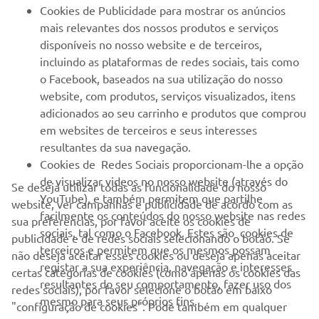
PARA EMPRESAS
Cookies de Publicidade para mostrar os anúncios
mais relevantes dos nossos produtos e serviços
MAIS YAMAHA
disponíveis no nosso website e de terceiros,
incluindo as plataformas de redes sociais, tais como
o Facebook, baseados na sua utilização do nosso
SERVIÇO E SUPORTE
website, com produtos, serviços visualizados, itens
adicionados ao seu carrinho e produtos que comprou
em websites de terceiros e seus interesses
NEWSLETTER
resultantes da sua navegação.
Seja o primeiro a saber das últimas ofertas, eventos especiais,
Cookies de Redes Sociais proporcionam-lhe a opção
novos lançamentos e muito mais
de visualizar videos no nosso website (através do
Se deseja utilizar todas as funcionalidade do nosso
YouTube), e também permitem que partilhe
website, ver campanhas e publicidade de acordo com as
facilmente os conteúdos do nosso website nas redes
sua preferências, por favor aceite os cookies de
sociais, tal como o Facebook. Estes são cookies de
publicidade e de redes sociais selecionando o botão. Se
SUBSCREVER
terceiros e permitem que os mesmos possam
não deseja aceitar esses cookies ou deseja apenas aceitar
registar a sua experiência, navegação e interesses
certas categorias de cookies (como apenas os cookies das
resultantes do seu comportamento, fazer uso dos
Leia a nossa Política de Privacidade para saber como processamos
redes sociais), por favor selecione o botão em baixo
mesmo para seus próprios fins.
os seus dados pessoais:
Politica de Privacidade
"configuração de cookies". Pode também em qualquer