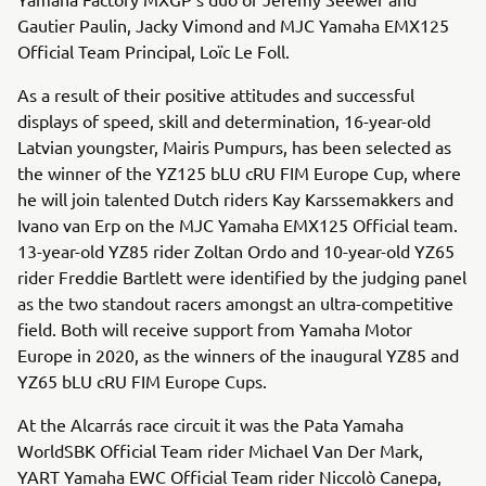
Gautier Paulin, Jacky Vimond and MJC Yamaha EMX125
Official Team Principal, Loïc Le Foll.
As a result of their positive attitudes and successful
displays of speed, skill and determination, 16-year-old
Latvian youngster, Mairis Pumpurs, has been selected as
the winner of the YZ125 bLU cRU FIM Europe Cup, where
he will join talented Dutch riders Kay Karssemakkers and
Ivano van Erp on the MJC Yamaha EMX125 Official team.
13-year-old YZ85 rider Zoltan Ordo and 10-year-old YZ65
rider Freddie Bartlett were identified by the judging panel
as the two standout racers amongst an ultra-competitive
field. Both will receive support from Yamaha Motor
Europe in 2020, as the winners of the inaugural YZ85 and
YZ65 bLU cRU FIM Europe Cups.
At the Alcarrás race circuit it was the Pata Yamaha
WorldSBK Official Team rider Michael Van Der Mark,
YART Yamaha EWC Official Team rider Niccolò Canepa,