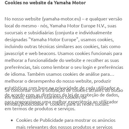
actually dreaming of having a Yamaha Grand Piano inside
Cookies no website da Yamaha Motor
my house in the future, maybe Yamaha could sort this out
for,"
disse, com um sorriso.
No nosso website (yamaha-motor.eu) – e qualquer versão
local do mesmo - nós, Yamaha Motor Europe N.V., suas
sucursais e subsidiaárias (conjunta e individualmente
Kando
*
é uma palavra Japonesa que corresponde ao
designadas "Yamaha Motor Europe", usamos cookies,
sentimento de profunda satisfação e entusiasmo quando
incluindo outras técnicas similares aos cookies, tais como
alguém encontra algo de valor, qualidade e performance
javascript e web beacons. Usamos cookies funcionais para
excepcionais.
melhorar a funcionalidade do website e recolher as suas
preferências, tais como lembrar o seu login e preferências
de idioma. Também usamos cookies de análise para
melhorar o desempenho do nosso website, produzir
estatísticas com base na privacidade de cada utilizador e
Se concordar com a utilização de cookies através do botão
de acordo com as diretrizes da lei de proteção de dados,
em baixo, também usaremos cookies de
EMPRESA
para proporcionar uma melhor experiência ao utilizador
vendas/publicidade e cookies para as redes sociais:
em termos de produtos e serviços.
PARA EMPRESAS
Cookies de Publicidade para mostrar os anúncios
mais relevantes dos nossos produtos e serviços