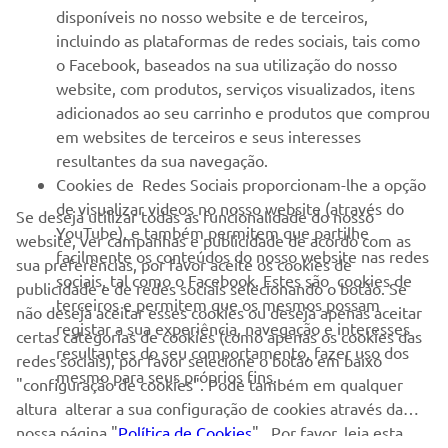
MAIS YAMAHA
disponíveis no nosso website e de terceiros,
incluindo as plataformas de redes sociais, tais como
o Facebook, baseados na sua utilização do nosso
SERVIÇO E SUPORTE
website, com produtos, serviços visualizados, itens
adicionados ao seu carrinho e produtos que comprou
em websites de terceiros e seus interesses
NEWSLETTER
resultantes da sua navegação.
Seja o primeiro a saber das últimas ofertas, eventos especiais,
Cookies de Redes Sociais proporcionam-lhe a opção
novos lançamentos e muito mais
de visualizar videos no nosso website (através do
Se deseja utilizar todas as funcionalidade do nosso
YouTube), e também permitem que partilhe
website, ver campanhas e publicidade de acordo com as
facilmente os conteúdos do nosso website nas redes
sua preferências, por favor aceite os cookies de
sociais, tal como o Facebook. Estes são cookies de
publicidade e de redes sociais selecionando o botão. Se
SUBSCREVER
terceiros e permitem que os mesmos possam
não deseja aceitar esses cookies ou deseja apenas aceitar
registar a sua experiência, navegação e interesses
certas categorias de cookies (como apenas os cookies das
resultantes do seu comportamento, fazer uso dos
Leia a nossa Política de Privacidade para saber como processamos
redes sociais), por favor selecione o botão em baixo
mesmo para seus próprios fins.
os seus dados pessoais:
Politica de Privacidade
"configuração de cookies". Pode também em qualquer
altura alterar a sua configuração de cookies através da
nossa página "
Portugal (Portuguese)
Política de Cookies
" . Por favor, leia esta