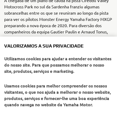
A chegada de um piano de cauda na pista Cireddu Valley
Motocross Park no sul da Sardenha franziu algumas
sobrancelhas entre os que se reuniram ao longo da pista
para ver os pilotos Monster Energy Yamaha Factory MXGP
preparando a nova época de 2020. Para diversão dos
companheiros da equipa Gautier Paulin e Arnaud Tonus,
Jeremy Seewer imediatamente estacionou a sua Yamaha
YZF450FM e aproveitou a rara oportunidade de praticar as
VALORIZAMOS A SUA PRIVACIDADE
suas habilidades de piano num Yamaha Grand Piano,
enquanto os seus companheiros de equipa continuavam
Utilizamos cookies para ajudar a entender os visitantes
praticando.
do nosso site. Para que possamos melhorar o nosso
site, produtos, serviços e marketing.
"My parents were very keen for me to learn the piano
when I was younger. I always enjoyed it, but I loved more
Usamos cookies para melhor compreender os nossos
to be outside on my bicycle, bike or whatever. Now I kind
visitantes, o que nos ajuda a melhorar o nosso website,
of regret that I stopped with it. I eventually got to a point
produtos, serviços e fornecer-lhe uma boa experiência
where my whole life became focused on racing motocross,
quando navega no website da Yamaha Motor.
although I will always remember how to play. It is kind of
like riding a bike, you don’t forget completely. I am