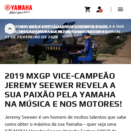
2019 MXGP VICE-CAMPEÃO JEREMY SEEWER REVELA A SUA
2019 MXGP VICE-CHAMPION JEREMY SEEWER
PAIXÃO PELA YAMAHA NA MÚSICA E NOS MOTORES!
REVEALS HIS PASSION FOR TWO KINDS OF YAMAHA!
|
11 DE FEVEREIRO DE 2020
2019 MXGP VICE-CAMPEÃO
JEREMY SEEWER REVELA A
SUA PAIXÃO PELA YAMAHA
NA MÚSICA E NOS MOTORES!
Jeremy Seewer é um homem de muitos talentos que sabe
como obter o máximo da sua Yamaha – quer seja uma
YZF450FM Monster Energy Yamaha Factory MXGP de