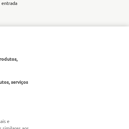
e entrada
produtos,
tos, serviços
NEWSLETTER
Seja o primeiro a saber das últimas ofertas, eventos especiais,
ais e
novos lançamentos e muito mais
 similares aos