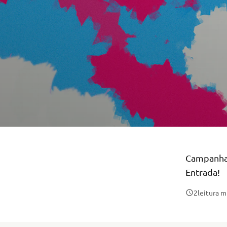
Campanha 
Entrada!
2
leitura 