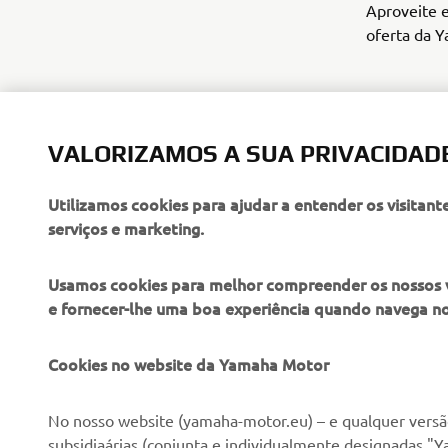
Aproveite 
oferta da 
VALORIZAMOS A SUA PRIVACIDAD
Utilizamos cookies para ajudar a entender os visitant
serviços e marketing.
Usamos cookies para melhor compreender os nossos vis
e fornecer-lhe uma boa experiência quando navega n
EMPRESA
PARA EMPRESAS
Cookies no website da Yamaha Motor
Sobre nós
NEO's Delivery
No nosso website (yamaha-motor.eu) – e qualquer versão
subsidiaárias (conjunta e individualmente designadas "Y
Notícias
Sistemas eBike