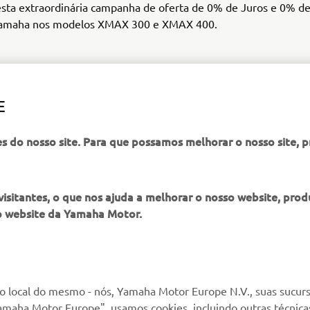
esta extraordinária campanha de oferta de 0% de Juros e 0% d
Yamaha nos modelos XMAX 300 e XMAX 400.
E
SAIBA MAIS
es do nosso site. Para que possamos melhorar o nosso site, 
itantes, o que nos ajuda a melhorar o nosso website, produ
o website da Yamaha Motor.
MAIS YAMAHA
SERVIÇO E SUPORTE
MyYamaha
Suporte loja online
 local do mesmo - nós, Yamaha Motor Europe N.V., suas sucurs
amaha Motor Europe", usamos cookies, incluindo outras técnicas
Yamaha Music
Serviço de Apoio ao