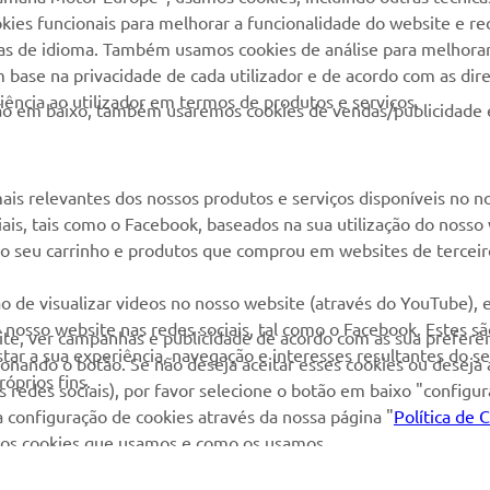
kies funcionais para melhorar a funcionalidade do website e re
Cliente
Yamaha Racing
cias de idioma. Também usamos cookies de análise para melhora
Livro de reclamações
base na privacidade de cada utilizador e de acordo com as diret
Yamaha Motor Global
ência ao utilizador em termos de produtos e serviços.
Catálogo de peças
otão em baixo, também usaremos cookies de vendas/publicidade 
Aplicações móveis
Localizador de
Concessionários
ais relevantes dos nossos produtos e serviços disponíveis no n
Gestão de resíduos,
ciais, tais como o Facebook, baseados na sua utilização do nosso
baterias e VFV
 ao seu carrinho e produtos que comprou em websites de terceir
o de visualizar videos no nosso website (através do YouTube),
nosso website nas redes sociais, tal como o Facebook. Estes s
site, ver campanhas e publicidade de acordo com as sua preferên
ar a sua experiência, navegação e interesses resultantes do s
cionando o botão. Se não deseja aceitar esses cookies ou deseja
óprios fins.
 redes sociais), por favor selecione o botão em baixo "configu
 configuração de cookies através da nossa página "
Política de 
re os cookies que usamos e como os usamos.
 Copyright - 2026 Yamaha Motor Europe N.V. - Todos os direitos reservad