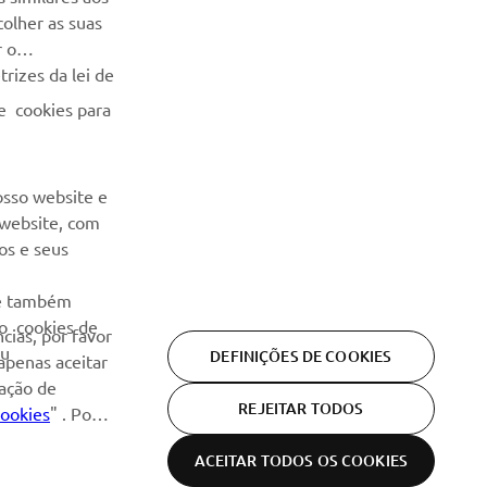
colher as suas
SUBSCREVER
r o
rizes da lei de
Leia a nossa Política de Privacidade para saber como
e cookies para
processamos os seus dados pessoais:
Politica de Privacidade
osso website e
 website, com
os e seus
 e também
ão cookies de
cias, por favor
eu
DEFINIÇÕES DE COOKIES
 apenas aceitar
ração de
REJEITAR TODOS
Cookies
" . Por
ACEITAR TODOS OS COOKIES
Política de
Informações de
Declaração
os