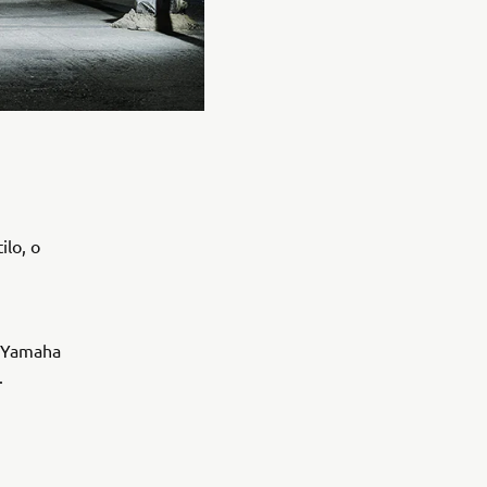
lo, o
a Yamaha
.