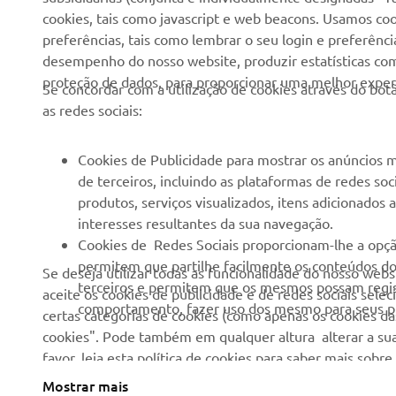
cookies, tais como javascript e web beacons. Usamos coo
Imprensa
Autoridades
preferências, tais como lembrar o seu login e preferên
desempenho do nosso website, produzir estatísticas com 
Catálogos
Campos de golfe
proteção de dados, para proporcionar uma melhor experi
Se concordar com a utilização de cookies através do b
Trabalhar na Yamaha
Socorristas
as redes sociais:
Tornar-se um revendedor
Escolas de condução
Eventos
Unidade de Negócios de
Cookies de Publicidade para mostrar os anúncios m
Robótica
de terceiros, incluindo as plataformas de redes so
Política de Direitos
produtos, serviços visualizados, itens adicionados
Humanos
Parcerias
interesses resultantes da sua navegação.
Política Básica de
Informação Técnica para
Cookies de Redes Sociais proporcionam-lhe a opçã
Sustentabilidade
Agentes
permitem que partilhe facilmente os conteúdos do 
Se deseja utilizar todas as funcionalidade do nosso web
terceiros e permitem que os mesmos possam regist
aceite os cookies de publicidade e de redes sociais sele
Canal de Denúncias
Yamalube Safety Data
comportamento, fazer uso dos mesmo para seus pr
certas categorias de cookies (como apenas os cookies das
Sheets
cookies". Pode também em qualquer altura alterar a sua
favor, leia esta política de cookies para saber mais sob
Mostrar mais
Portugal (Portuguese)
©