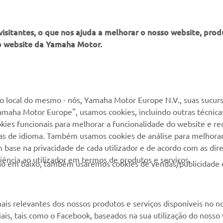
itantes, o que nos ajuda a melhorar o nosso website, produ
o website da Yamaha Motor.
MAIS YAMAHA
SERVIÇO E SUPORTE
MyYamaha
Suporte loja online
 local do mesmo - nós, Yamaha Motor Europe N.V., suas sucurs
amaha Motor Europe", usamos cookies, incluindo outras técnicas
Yamaha Music
Serviço de Apoio ao
kies funcionais para melhorar a funcionalidade do website e re
Cliente
Yamaha Racing
cias de idioma. Também usamos cookies de análise para melhora
Livro de reclamações
base na privacidade de cada utilizador e de acordo com as diret
Yamaha Motor Global
ência ao utilizador em termos de produtos e serviços.
Catálogo de peças
otão em baixo, também usaremos cookies de vendas/publicidade 
Aplicações móveis
Localizador de
Concessionários
ais relevantes dos nossos produtos e serviços disponíveis no n
Gestão de resíduos,
ciais, tais como o Facebook, baseados na sua utilização do nosso
baterias e VFV