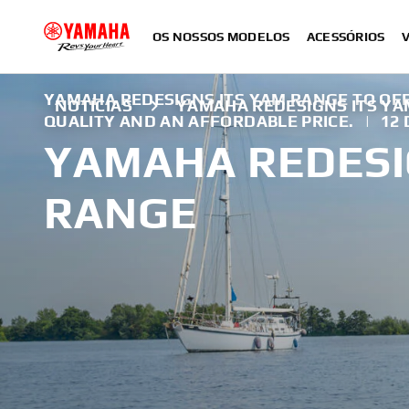
OS NOSSOS MODELOS
ACESSÓRIOS
YAMAHA REDESIGNS ITS YAM RANGE TO OFF
NOTÍCIAS
YAMAHA REDESIGNS ITS Y
QUALITY AND AN AFFORDABLE PRICE.
|
12 
YAMAHA REDESI
RANGE