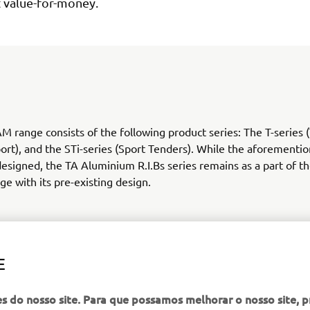
t value-for-money.
 range consists of the following product series: The T-series 
port), and the STi-series (Sport Tenders). While the aforementi
designed, the TA Aluminium R.I.Bs series remains as a part of 
ge with its pre-existing design.
E
CHECK NEW YAM RANGE
es do nosso site. Para que possamos melhorar o nosso site, 