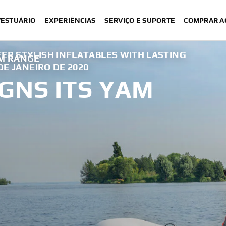
VESTUÁRIO
EXPERIÊNCIAS
SERVIÇO E SUPORTE
COMPRAR A
ER STYLISH INFLATABLES WITH LASTING
AM RANGE
DE JANEIRO DE 2020
GNS ITS YAM