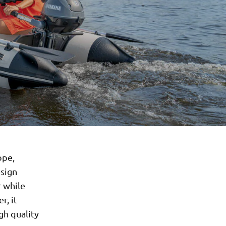
ope,
esign
 while
r, it
gh quality