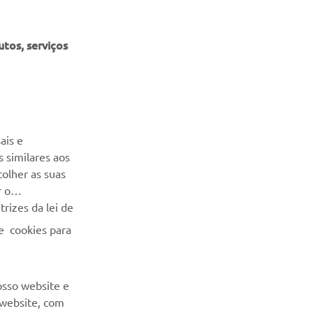
tos, serviços
NEWSLETTER
Seja o primeiro a saber das últimas ofertas, eventos especiais,
ais e
novos lançamentos e muito mais
 similares aos
colher as suas
SUBSCREVER
r o
rizes da lei de
Leia a nossa Política de Privacidade para saber como
e cookies para
processamos os seus dados pessoais:
Politica de Privacidade
osso website e
 website, com