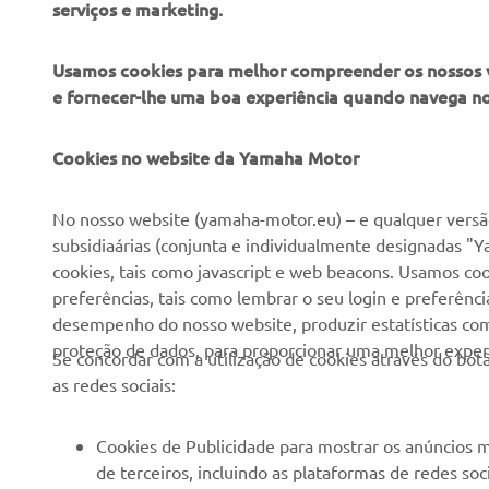
serviços e marketing.
Usamos cookies para melhor compreender os nossos vis
e fornecer-lhe uma boa experiência quando navega n
EMPRESA
PARA EMPRESAS
Cookies no website da Yamaha Motor
Sobre nós
NEO's Delivery
No nosso website (yamaha-motor.eu) – e qualquer versão
subsidiaárias (conjunta e individualmente designadas "Y
Notícias
Sistemas eBike
cookies, tais como javascript e web beacons. Usamos coo
Imprensa
Autoridades
preferências, tais como lembrar o seu login e preferên
desempenho do nosso website, produzir estatísticas com 
Catálogos
Campos de golfe
proteção de dados, para proporcionar uma melhor experi
Se concordar com a utilização de cookies através do b
Trabalhar na Yamaha
Socorristas
as redes sociais:
Tornar-se um revendedor
Escolas de condução
Eventos
Unidade de Negócios de
Cookies de Publicidade para mostrar os anúncios m
Robótica
de terceiros, incluindo as plataformas de redes so
Política de Direitos