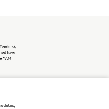
(Tenders),
oned have
the YAM
produtos,