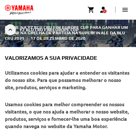
ENTRE NA YZ BLU CRU FIM EUROPE CUP PARA GANHAR UM
YZ BLU CRU FIM EUROPE CUP
LUGAR NA GRELHA DE PARTIDA NA SUPERFINALE DA BLU
CRU 2021
|
17 DE DEZEMBRO DE 2020
VALORIZAMOS A SUA PRIVACIDADE
Utilizamos cookies para ajudar a entender os visitantes
YZ BLU CRU FIM EUROPE CUP
do nosso site. Para que possamos melhorar o nosso
site, produtos, serviços e marketing.
Estão abertas as inscrições na série YZ125, YZ85 e YZ65
bLU cRU FIM Europe Cup 2021, em que os participantes
Usamos cookies para melhor compreender os nossos
vão competir por um lugar na Superfinale da Yamaha bLU
visitantes, o que nos ajuda a melhorar o nosso website,
cRU, que vai ter lugar uma vez mais a par do Motocross
produtos, serviços e fornecer-lhe uma boa experiência
das Nações Monster Energy. 120 jovens pilotos YZ
quando navega no website da Yamaha Motor.
competem na série YZ bLU cRU FIM Europe Cup 2021 que
serão convidados pela Yamaha para cumprirem os sonhos