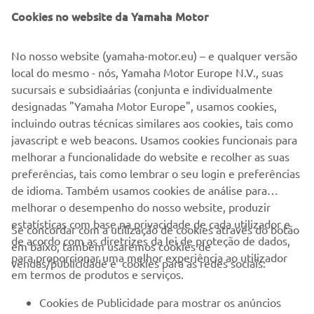
Cookies no website da Yamaha Motor
de competirem ao lado das maiores estrelas do motocross
no mais prestigioso evento da temporada.
No nosso website (yamaha-motor.eu) – e qualquer versão
2
leitura mínima
local do mesmo - nós, Yamaha Motor Europe N.V., suas
sucursais e subsidiaárias (conjunta e individualmente
designadas "Yamaha Motor Europe", usamos cookies,
incluindo outras técnicas similares aos cookies, tais como
SAIBA MAIS
javascript e web beacons. Usamos cookies funcionais para
melhorar a funcionalidade do website e recolher as suas
preferências, tais como lembrar o seu login e preferências
de idioma. Também usamos cookies de análise para
melhorar o desempenho do nosso website, produzir
estatísticas com base na privacidade de cada utilizador e
Se concordar com a utilização de cookies através do botão
EMPRESA
de acordo com as diretrizes da lei de proteção de dados,
em baixo, também usaremos cookies de
para proporcionar uma melhor experiência ao utilizador
vendas/publicidade e cookies para as redes sociais:
em termos de produtos e serviços.
PARA EMPRESAS
Cookies de Publicidade para mostrar os anúncios