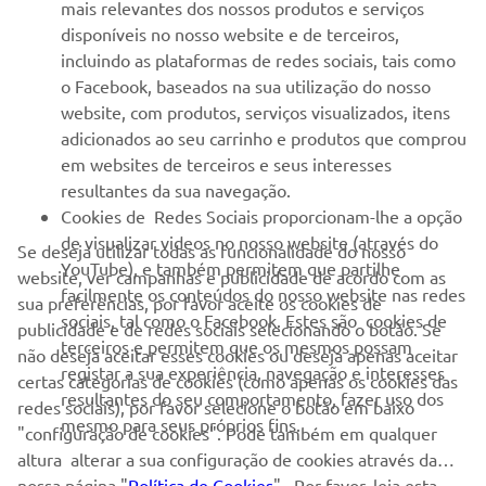
MAIS YAMAHA
mais relevantes dos nossos produtos e serviços
disponíveis no nosso website e de terceiros,
incluindo as plataformas de redes sociais, tais como
SERVIÇO E SUPORTE
o Facebook, baseados na sua utilização do nosso
website, com produtos, serviços visualizados, itens
adicionados ao seu carrinho e produtos que comprou
NEWSLETTER
em websites de terceiros e seus interesses
Seja o primeiro a saber das últimas ofertas, eventos especiais,
resultantes da sua navegação.
novos lançamentos e muito mais
Cookies de Redes Sociais proporcionam-lhe a opção
de visualizar videos no nosso website (através do
Se deseja utilizar todas as funcionalidade do nosso
YouTube), e também permitem que partilhe
website, ver campanhas e publicidade de acordo com as
facilmente os conteúdos do nosso website nas redes
sua preferências, por favor aceite os cookies de
SUBSCREVER
sociais, tal como o Facebook. Estes são cookies de
publicidade e de redes sociais selecionando o botão. Se
terceiros e permitem que os mesmos possam
não deseja aceitar esses cookies ou deseja apenas aceitar
registar a sua experiência, navegação e interesses
Leia a nossa Política de Privacidade para saber como processamos
certas categorias de cookies (como apenas os cookies das
os seus dados pessoais:
Politica de Privacidade
resultantes do seu comportamento, fazer uso dos
redes sociais), por favor selecione o botão em baixo
mesmo para seus próprios fins.
"configuração de cookies". Pode também em qualquer
Portugal (Portuguese)
altura alterar a sua configuração de cookies através da
nossa página "
Política de Cookies
" . Por favor, leia esta