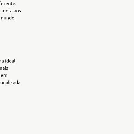
ferente.
e mota aos
o mundo,
ha ideal
mais
agem
sonalizada