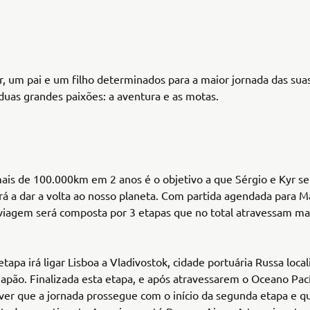
r, um pai e um filho determinados para a maior jornada das suas
duas grandes paixões: a aventura e as motas.
ais de 100.000km em 2 anos é o objetivo a que Sérgio e Kyr s
rá a dar a volta ao nosso planeta. Com partida agendada para M
viagem será composta por 3 etapas que no total atravessam ma
etapa irá ligar Lisboa a Vladivostok, cidade portuária Russa loca
apão. Finalizada esta etapa, e após atravessarem o Oceano Pací
r que a jornada prossegue com o início da segunda etapa e qu