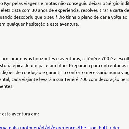
do Kyr pelas viagens e motas não conseguiu deixar o Sérgio indi
eletricista com 30 anos de experiência, resolveu tirar a carta d
uando descobriu que o seu filho tinha o plano de dar a volta a
em qualquer hesitação a esta aventura.
 procurar novos horizontes e aventuras, a Ténéré 700 é a escol
istória épica de um pai e um filho. Preparada para enfrentar as 
ndições de condução e garantir o conforto necessário numa vi
ental, cada viajante levará a sua Ténéré 700 com decoração per
nentes.
esta aventura em:
w.yamaha-motor.eu/pt/pt/experiences/the_iron_butt_rider