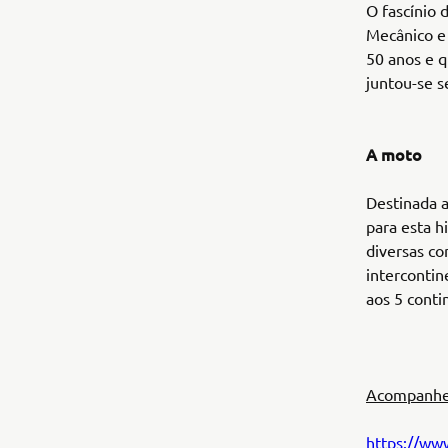
O fascínio 
Mecânico e 
50 anos e q
juntou-se s
A moto
Destinada a
para esta h
diversas co
intercontin
aos 5 conti
Acompanhe 
https://ww