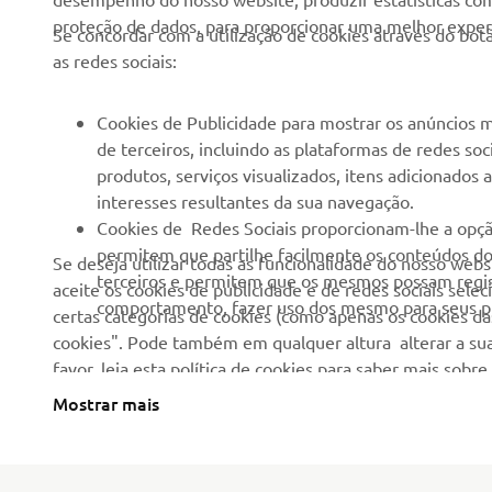
Notícias
Sistemas eBike
proteção de dados, para proporcionar uma melhor experi
Se concordar com a utilização de cookies através do b
Imprensa
Autoridades
as redes sociais:
Catálogos
Campos de golfe
Cookies de Publicidade para mostrar os anúncios m
Trabalhar na Yamaha
Socorristas
de terceiros, incluindo as plataformas de redes so
Tornar-se um revendedor
Escolas de condução
produtos, serviços visualizados, itens adicionados
interesses resultantes da sua navegação.
Eventos
Unidade de Negócios de
Cookies de Redes Sociais proporcionam-lhe a opçã
Robótica
Política de Direitos
permitem que partilhe facilmente os conteúdos do 
Se deseja utilizar todas as funcionalidade do nosso web
Humanos
Parcerias
terceiros e permitem que os mesmos possam regist
aceite os cookies de publicidade e de redes sociais sele
comportamento, fazer uso dos mesmo para seus pr
Política Básica de
certas categorias de cookies (como apenas os cookies das
Informação Técnica para
Sustentabilidade
cookies". Pode também em qualquer altura alterar a sua
Agentes
favor, leia esta política de cookies para saber mais sob
Canal de Denúncias
Yamalube Safety Data
Mostrar mais
Sheets