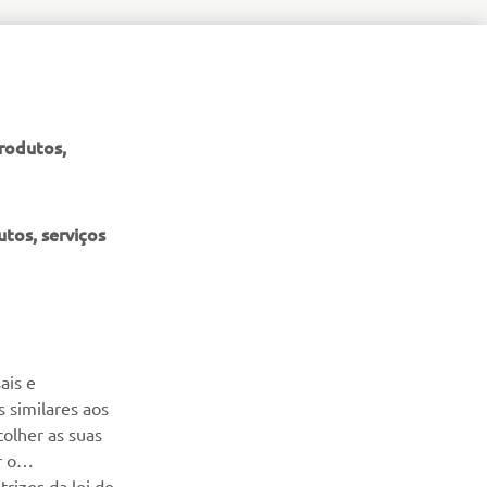
produtos,
tos, serviços
ais e
NEWSLETTER
 similares aos
colher as suas
Seja o primeiro a saber das últimas ofertas, eventos especiais,
r o
novos lançamentos e muito mais
rizes da lei de