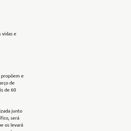
 vidas e
e propõem e
arço de
is de 60
lizada junto
fico, será
e os levará