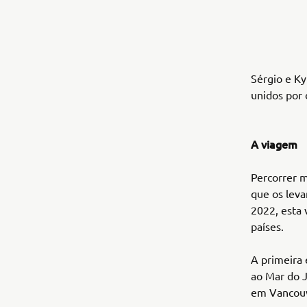
Sérgio e Ky
unidos por 
A viagem
Percorrer m
que os leva
2022, esta 
países.
A primeira 
ao Mar do J
em Vancouve