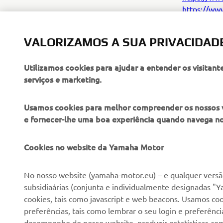
https://ww
https://ww
VALORIZAMOS A SUA PRIVACIDAD
Utilizamos cookies para ajudar a entender os visitant
serviços e marketing.
Usamos cookies para melhor compreender os nossos vis
e fornecer-lhe uma boa experiência quando navega n
Cookies no website da Yamaha Motor
No nosso website (yamaha-motor.eu) – e qualquer versão
EMPRESA
PARA EMPRESAS
subsidiaárias (conjunta e individualmente designadas "Y
cookies, tais como javascript e web beacons. Usamos coo
Sobre nós
preferências, tais como lembrar o seu login e preferên
NEO's Delivery
desempenho do nosso website, produzir estatísticas com 