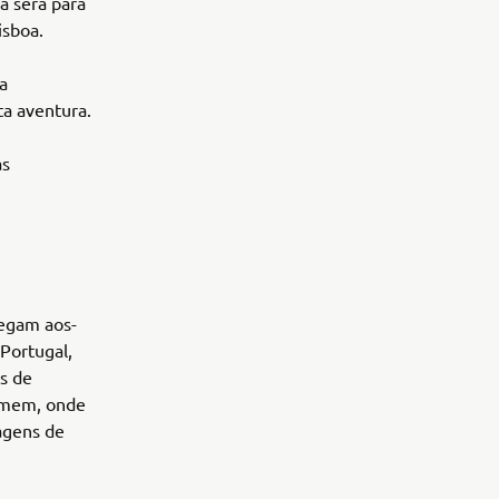
a será para
isboa.
a
ta aventura.
as
hegam aos-
 Portugal,
as de
homem, onde
agens de