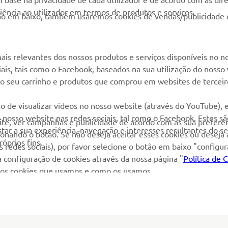
Yamaha Music
Serviço de Apoio ao
ência ao utilizador em termos de produtos e serviços.
otão em baixo, também usaremos cookies de vendas/publicidade 
Cliente
Yamaha Racing
Livro de reclamações
Yamaha Motor Global
Catálogo de peças
ais relevantes dos nossos produtos e serviços disponíveis no n
Aplicações móveis
ciais, tais como o Facebook, baseados na sua utilização do nosso
Localizador de
 ao seu carrinho e produtos que comprou em websites de terceir
Concessionários
Gestão de resíduos,
o de visualizar videos no nosso website (através do YouTube),
baterias e VFV
nosso website nas redes sociais, tal como o Facebook. Estes s
site, ver campanhas e publicidade de acordo com as sua preferên
ar a sua experiência, navegação e interesses resultantes do s
cionando o botão. Se não deseja aceitar esses cookies ou deseja
óprios fins.
 redes sociais), por favor selecione o botão em baixo "configu
 configuração de cookies através da nossa página "
Política de 
re os cookies que usamos e como os usamos.