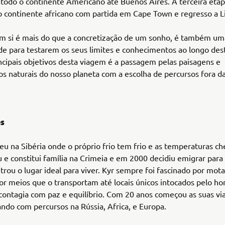
 todo o continente Americano até Buenos Aires. A terceira etap
o continente africano com partida em Cape Town e regresso a L
m si é mais do que a concretização de um sonho, é também um
e para testarem os seus limites e conhecimentos ao longo des
cipais objetivos desta viagem é a passagem pelas paisagens e
 naturais do nosso planeta com a escolha de percursos fora d
.
es
eu na Sibéria onde o próprio frio tem frio e as temperaturas c
 e constitui família na Crimeia e em 2000 decidiu emigrar para
rou o lugar ideal para viver. Kyr sempre foi fascinado por mot
or meios que o transportam até locais únicos intocados pelo 
contagia com paz e equilíbrio. Com 20 anos começou as suas vi
ndo com percursos na Rússia, Africa, e Europa.