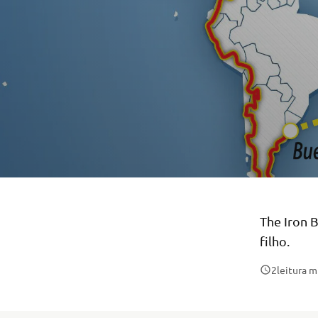
The Iron 
filho.
2
leitura 