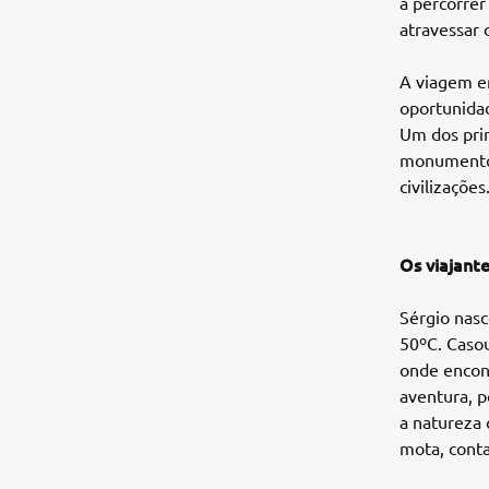
a percorrer
atravessar 
A viagem e
oportunidad
Um dos prin
monumentos
civilizações
Os viajant
Sérgio nasc
50ºC. Casou
onde encont
aventura, p
a natureza 
mota, conta