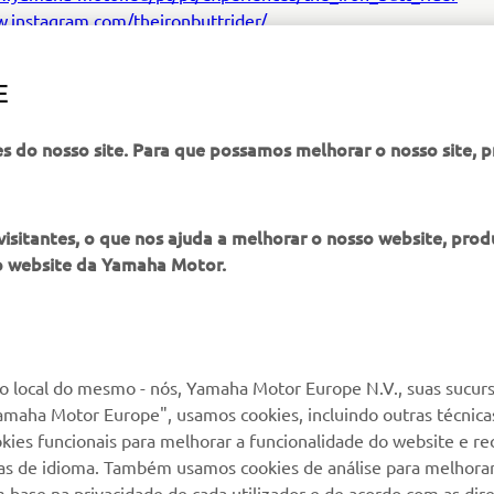
w.instagram.com/theironbuttrider/
w.facebook.com/theironbuttrider
E
es do nosso site. Para que possamos melhorar o nosso site, 
DESCUBRA MAIS
itantes, o que nos ajuda a melhorar o nosso website, produ
o website da Yamaha Motor.
 local do mesmo - nós, Yamaha Motor Europe N.V., suas sucurs
MAIS YAMAHA
SERVIÇO E SUPORTE
amaha Motor Europe", usamos cookies, incluindo outras técnicas
kies funcionais para melhorar a funcionalidade do website e re
cias de idioma. Também usamos cookies de análise para melhora
MyYamaha
Suporte loja online
base na privacidade de cada utilizador e de acordo com as diret