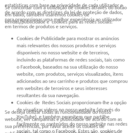
estatísticas com base na privacidade de cada utilizador e
Se concordar com a utilização de cookies através do botão
de acordo com as diretrizes da lei de proteção de dados,
em baixo, também usaremos cookies de
EMPRESA
para proporcionar uma melhor experiência ao utilizador
vendas/publicidade e cookies para as redes sociais:
em termos de produtos e serviços.
PARA EMPRESAS
Cookies de Publicidade para mostrar os anúncios
mais relevantes dos nossos produtos e serviços
MAIS YAMAHA
disponíveis no nosso website e de terceiros,
incluindo as plataformas de redes sociais, tais como
o Facebook, baseados na sua utilização do nosso
SERVIÇO E SUPORTE
website, com produtos, serviços visualizados, itens
adicionados ao seu carrinho e produtos que comprou
em websites de terceiros e seus interesses
NEWSLETTER
resultantes da sua navegação.
Seja o primeiro a saber das últimas ofertas, eventos especiais,
Cookies de Redes Sociais proporcionam-lhe a opção
novos lançamentos e muito mais
de visualizar videos no nosso website (através do
Se deseja utilizar todas as funcionalidade do nosso
YouTube), e também permitem que partilhe
website, ver campanhas e publicidade de acordo com as
facilmente os conteúdos do nosso website nas redes
sua preferências, por favor aceite os cookies de
sociais, tal como o Facebook. Estes são cookies de