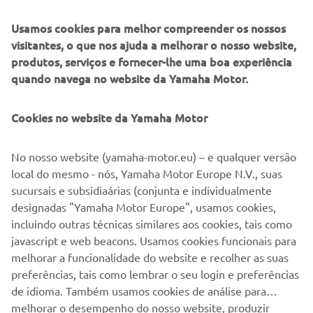
coleções de vestuário, a gama de artigos concebida para
melhorar as viagens e a vida do dia a dia capta o melhor da
Usamos cookies para melhor compreender os nossos
Yamaha em artigos divertidos e funcionais.
visitantes, o que nos ajuda a melhorar o nosso website,
produtos, serviços e fornecer-lhe uma boa experiência
A gama de vestuário da Yamaha para 2023 reúne mais de
quando navega no website da Yamaha Motor.
80 impressionantes novos artigos. Os maiores êxitos da
Yamaha, passados e presentes, ganham vida em coleções
criadas criteriosamente para o conforto e a boa aparência
Cookies no website da Yamaha Motor
dos fãs de todas as idades.
No nosso website (yamaha-motor.eu) – e qualquer versão
local do mesmo - nós, Yamaha Motor Europe N.V., suas
sucursais e subsidiaárias (conjunta e individualmente
DESCUBRA TODA A COLEÇÃO
designadas "Yamaha Motor Europe", usamos cookies,
incluindo outras técnicas similares aos cookies, tais como
javascript e web beacons. Usamos cookies funcionais para
melhorar a funcionalidade do website e recolher as suas
preferências, tais como lembrar o seu login e preferências
1
/
1
de idioma. Também usamos cookies de análise para
melhorar o desempenho do nosso website, produzir