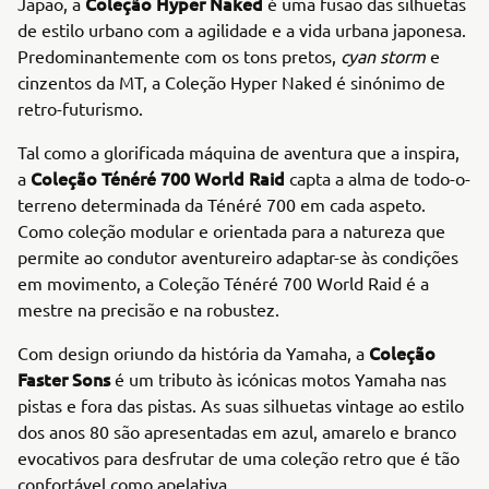
Coleção Hyper Naked
Japão, a
é uma fusão das silhuetas
de estilo urbano com a agilidade e a vida urbana japonesa.
Predominantemente com os tons pretos,
cyan storm
e
cinzentos da MT, a Coleção Hyper Naked é sinónimo de
retro-futurismo.
Tal como a glorificada máquina de aventura que a inspira,
Coleção Ténéré 700 World Raid
a
capta a alma de todo-o-
terreno determinada da Ténéré 700 em cada aspeto.
Como coleção modular e orientada para a natureza que
permite ao condutor aventureiro adaptar-se às condições
em movimento, a Coleção Ténéré 700 World Raid é a
mestre na precisão e na robustez.
Coleção
Com design oriundo da história da Yamaha, a
Faster Sons
é um tributo às icónicas motos Yamaha nas
pistas e fora das pistas. As suas silhuetas vintage ao estilo
dos anos 80 são apresentadas em azul, amarelo e branco
evocativos para desfrutar de uma coleção retro que é tão
confortável como apelativa.