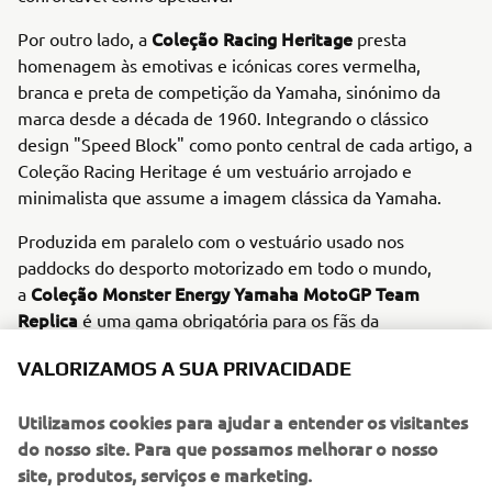
Coleção Racing Heritage
Por outro lado, a
presta
homenagem às emotivas e icónicas cores vermelha,
branca e preta de competição da Yamaha, sinónimo da
marca desde a década de 1960. Integrando o clássico
design "Speed Block" como ponto central de cada artigo, a
Coleção Racing Heritage é um vestuário arrojado e
minimalista que assume a imagem clássica da Yamaha.
Produzida em paralelo com o vestuário usado nos
paddocks do desporto motorizado em todo o mundo,
Coleção Monster Energy Yamaha MotoGP Team
a
Replica
é uma gama obrigatória para os fãs da
competição. Fabricado em preto e realçada com as cores
VALORIZAMOS A SUA PRIVACIDADE
azul e branca da competição, esta coleção sai diretamente
da pista para o seu guarda-roupa.
Utilizamos cookies para ajudar a entender os visitantes
O ano de 2023 também contará com uma emocionante
do nosso site. Para que possamos melhorar o nosso
coleção de
Merchandise
.
Inspirada em impressionantes
site, produtos, serviços e marketing.