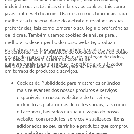
incluindo outras técnicas similares aos cookies, tais como
SAIBA MAIS
javascript e web beacons. Usamos cookies funcionais para
melhorar a funcionalidade do website e recolher as suas
preferências, tais como lembrar o seu login e preferências
de idioma. Também usamos cookies de análise para
melhorar o desempenho do nosso website, produzir
estatísticas com base na privacidade de cada utilizador e
Se concordar com a utilização de cookies através do botão
de acordo com as diretrizes da lei de proteção de dados,
em baixo, também usaremos cookies de
EMPRESA
para proporcionar uma melhor experiência ao utilizador
vendas/publicidade e cookies para as redes sociais:
em termos de produtos e serviços.
PARA EMPRESAS
Cookies de Publicidade para mostrar os anúncios
mais relevantes dos nossos produtos e serviços
MAIS YAMAHA
disponíveis no nosso website e de terceiros,
incluindo as plataformas de redes sociais, tais como
o Facebook, baseados na sua utilização do nosso
SERVIÇO E SUPORTE
website, com produtos, serviços visualizados, itens
adicionados ao seu carrinho e produtos que comprou
em websites de terceiros e seus interesses