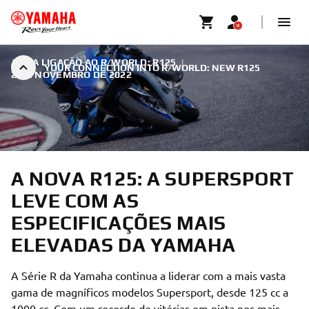
A TUA LIGAÇÃO AO R/WORLD: R125
|
YOUR CONNECTION INTO R/WORLD: NEW R125
2 DE NOVEMBRO DE 2022
A NOVA R125: A SUPERSPORT
LEVE COM AS
ESPECIFICAÇÕES MAIS
ELEVADAS DA YAMAHA
A Série R da Yamaha continua a liderar com a mais vasta
gama de magníficos modelos Supersport, desde 125 cc a
1000 cc. Com um recorde de vitórias em pista nos mais