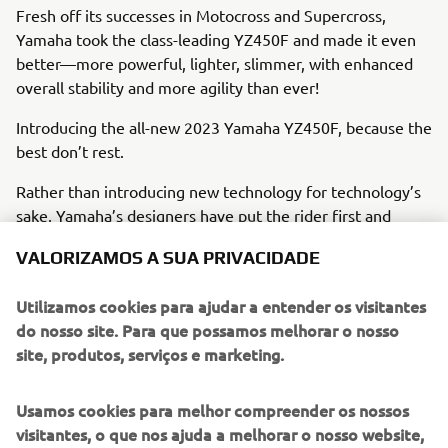
Fresh off its successes in Motocross and Supercross,
Yamaha took the class-leading YZ450F and made it even
better—more powerful, lighter, slimmer, with enhanced
overall stability and more agility than ever!
Introducing the all-new 2023 Yamaha YZ450F, because the
best don’t rest.
Rather than introducing new technology for technology’s
sake, Yamaha’s designers have put the rider first and
followed a rider-centric approach which constantly
VALORIZAMOS A SUA PRIVACIDADE
evaluated the potential advantages that any new feature
would offer to a wide range of riders with different skill
Utilizamos cookies para ajudar a entender os visitantes
levels.
do nosso site. Para que possamos melhorar o nosso
The result is a highly competitive motocross bike that is
site, produtos, serviços e marketing.
fast as well as fun to ride on every type of track – whether
the rider is a seasoned pro or a weekend racer. Equipped
Usamos cookies para melhor compreender os nossos
with a lighter and more powerful new engine as well as a
visitantes, o que nos ajuda a melhorar o nosso website,
newly developed lightweight chassis and all-new