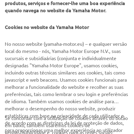
produtos, serviços e fornecer-lhe uma boa experiência
ergonomic bodywork, producing 5% more power across
quando navega no website da Yamaha Motor.
the range and weighing just 109 kg with a full tank of fuel,
the new 2023 YZ450F represents a major step forward for
Cookies no website da Yamaha Motor
Yamaha’s flagship motocross machine.
Inspired by the look of the factory race bikes, the 2023
No nosso website (yamaha-motor.eu) – e qualquer versão
YZ450F comes also in the YZ450F Monster Energy
local do mesmo - nós, Yamaha Motor Europe N.V., suas
Yamaha Racing edition.
sucursais e subsidiaárias (conjunta e individualmente
designadas "Yamaha Motor Europe", usamos cookies,
incluindo outras técnicas similares aos cookies, tais como
javascript e web beacons. Usamos cookies funcionais para
DISCOVER THE YZ450F
melhorar a funcionalidade do website e recolher as suas
preferências, tais como lembrar o seu login e preferências
de idioma. Também usamos cookies de análise para
melhorar o desempenho do nosso website, produzir
estatísticas com base na privacidade de cada utilizador e
Se concordar com a utilização de cookies através do botão
de acordo com as diretrizes da lei de proteção de dados,
em baixo, também usaremos cookies de
EMPRESA
para proporcionar uma melhor experiência ao utilizador
vendas/publicidade e cookies para as redes sociais: