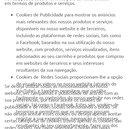
em termos de produtos e serviços.
PARA EMPRESAS
Cookies de Publicidade para mostrar os anúncios
mais relevantes dos nossos produtos e serviços
MAIS YAMAHA
disponíveis no nosso website e de terceiros,
incluindo as plataformas de redes sociais, tais como
o Facebook, baseados na sua utilização do nosso
SERVIÇO E SUPORTE
website, com produtos, serviços visualizados, itens
adicionados ao seu carrinho e produtos que comprou
em websites de terceiros e seus interesses
NEWSLETTER
resultantes da sua navegação.
Seja o primeiro a saber das últimas ofertas, eventos especiais,
Cookies de Redes Sociais proporcionam-lhe a opção
novos lançamentos e muito mais
de visualizar videos no nosso website (através do
Se deseja utilizar todas as funcionalidade do nosso
YouTube), e também permitem que partilhe
website, ver campanhas e publicidade de acordo com as
facilmente os conteúdos do nosso website nas redes
sua preferências, por favor aceite os cookies de
sociais, tal como o Facebook. Estes são cookies de
publicidade e de redes sociais selecionando o botão. Se
SUBSCREVER
terceiros e permitem que os mesmos possam
não deseja aceitar esses cookies ou deseja apenas aceitar
registar a sua experiência, navegação e interesses
certas categorias de cookies (como apenas os cookies das
resultantes do seu comportamento, fazer uso dos
Leia a nossa Política de Privacidade para saber como processamos
redes sociais), por favor selecione o botão em baixo