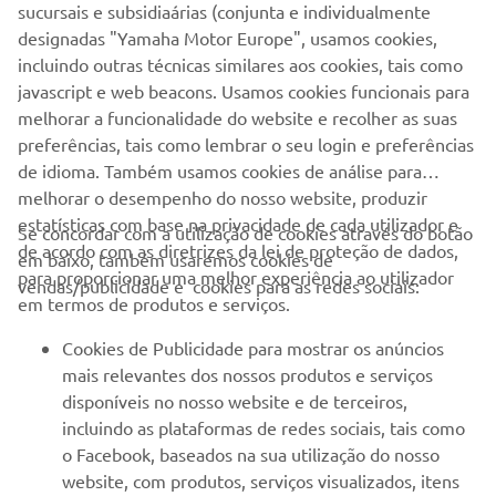
algumas das experiências na estrada, desde o incidente
sucursais e subsidiaárias (conjunta e individualmente
francês &quot;Opi-Omi&quot; até à final em Espanha, em
designadas "Yamaha Motor Europe", usamos cookies,
Santiago de Compostela.
incluindo outras técnicas similares aos cookies, tais como
javascript e web beacons. Usamos cookies funcionais para
SAIBA MAIS
melhorar a funcionalidade do website e recolher as suas
preferências, tais como lembrar o seu login e preferências
de idioma. Também usamos cookies de análise para
melhorar o desempenho do nosso website, produzir
estatísticas com base na privacidade de cada utilizador e
Se concordar com a utilização de cookies através do botão
de acordo com as diretrizes da lei de proteção de dados,
em baixo, também usaremos cookies de
EMPRESA
para proporcionar uma melhor experiência ao utilizador
vendas/publicidade e cookies para as redes sociais:
em termos de produtos e serviços.
PARA EMPRESAS
Cookies de Publicidade para mostrar os anúncios
mais relevantes dos nossos produtos e serviços
MAIS YAMAHA
disponíveis no nosso website e de terceiros,
incluindo as plataformas de redes sociais, tais como
o Facebook, baseados na sua utilização do nosso
SERVIÇO E SUPORTE
website, com produtos, serviços visualizados, itens