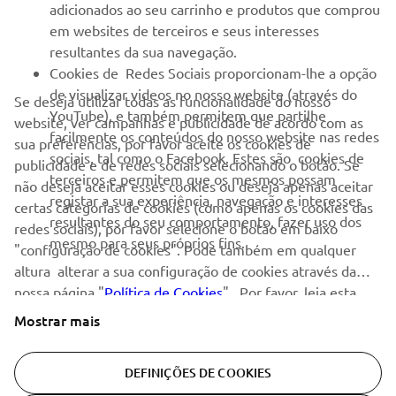
adicionados ao seu carrinho e produtos que comprou
em websites de terceiros e seus interesses
NEWSLETTER
resultantes da sua navegação.
Seja o primeiro a saber das últimas ofertas, eventos especiais,
Cookies de Redes Sociais proporcionam-lhe a opção
novos lançamentos e muito mais
de visualizar videos no nosso website (através do
Se deseja utilizar todas as funcionalidade do nosso
YouTube), e também permitem que partilhe
website, ver campanhas e publicidade de acordo com as
facilmente os conteúdos do nosso website nas redes
sua preferências, por favor aceite os cookies de
sociais, tal como o Facebook. Estes são cookies de
publicidade e de redes sociais selecionando o botão. Se
SUBSCREVER
terceiros e permitem que os mesmos possam
não deseja aceitar esses cookies ou deseja apenas aceitar
registar a sua experiência, navegação e interesses
certas categorias de cookies (como apenas os cookies das
resultantes do seu comportamento, fazer uso dos
Leia a nossa Política de Privacidade para saber como processamos
redes sociais), por favor selecione o botão em baixo
mesmo para seus próprios fins.
os seus dados pessoais:
Politica de Privacidade
"configuração de cookies". Pode também em qualquer
altura alterar a sua configuração de cookies através da
Portugal (Portuguese)
nossa página "
Política de Cookies
" . Por favor, leia esta
política de cookies para saber mais sobre os cookies que
Mostrar mais
usamos e como os usamos.
DEFINIÇÕES DE COOKIES