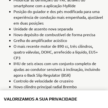
smartphone com a aplicação MyRide
Posição do guiador e dos pés modificada para uma
experiência de condução mais empenhada, ajustável
em duas posições
Unidade de assento nova separada
Novo depósito de combustível de forma precisa
Grelha do amplificador acústico
O mais recente motor de 890 cc, três cilindros,
quatro válvulas, DOHC, arrefecido a líquido, EU5+
CP3
IMU de seis eixos com um conjunto completo de
ajudas ao condutor sensíveis à inclinação, incluindo
agora o Back Slip Regulator (BSR)
Controlo de velocidade de cruzeiro
Novo cilindro principal radial Brembo
Mudança de velocidades rápida de terceira geração
Novos pneus Bridgestone Battlax Hypersport S23 M
VALORIZAMOS A SUA PRIVACIDADE
Suspensão ajustável para uma condução desportiva