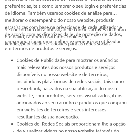
preferências, tais como lembrar o seu login e preferências
de idioma. Também usamos cookies de análise para
melhorar o desempenho do nosso website, produzir
estatísticas com base na privacidade de cada utilizador e
Se concordar com a utilização de cookies através do botão
de acordo com as diretrizes da lei de proteção de dados,
em baixo, também usaremos cookies de
EMPRESA
para proporcionar uma melhor experiência ao utilizador
vendas/publicidade e cookies para as redes sociais:
em termos de produtos e serviços.
PARA EMPRESAS
Cookies de Publicidade para mostrar os anúncios
mais relevantes dos nossos produtos e serviços
MAIS YAMAHA
disponíveis no nosso website e de terceiros,
incluindo as plataformas de redes sociais, tais como
o Facebook, baseados na sua utilização do nosso
SERVIÇO E SUPORTE
website, com produtos, serviços visualizados, itens
adicionados ao seu carrinho e produtos que comprou
em websites de terceiros e seus interesses
NEWSLETTER
resultantes da sua navegação.
Seja o primeiro a saber das últimas ofertas, eventos especiais,
Cookies de Redes Sociais proporcionam-lhe a opção
novos lançamentos e muito mais
de visualizar videos no nosso website (através do