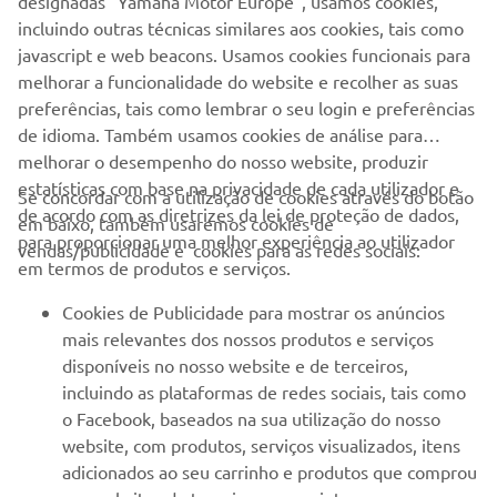
designadas "Yamaha Motor Europe", usamos cookies,
incluindo outras técnicas similares aos cookies, tais como
javascript e web beacons. Usamos cookies funcionais para
melhorar a funcionalidade do website e recolher as suas
preferências, tais como lembrar o seu login e preferências
de idioma. Também usamos cookies de análise para
melhorar o desempenho do nosso website, produzir
estatísticas com base na privacidade de cada utilizador e
Se concordar com a utilização de cookies através do botão
de acordo com as diretrizes da lei de proteção de dados,
em baixo, também usaremos cookies de
EMPRESA
para proporcionar uma melhor experiência ao utilizador
vendas/publicidade e cookies para as redes sociais:
em termos de produtos e serviços.
PARA EMPRESAS
Cookies de Publicidade para mostrar os anúncios
mais relevantes dos nossos produtos e serviços
MAIS YAMAHA
disponíveis no nosso website e de terceiros,
incluindo as plataformas de redes sociais, tais como
o Facebook, baseados na sua utilização do nosso
SERVIÇO E SUPORTE
website, com produtos, serviços visualizados, itens
adicionados ao seu carrinho e produtos que comprou