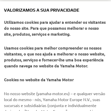
Mudança de velocidades rápida de terceira geração
Novos pneus Bridgestone Battlax Hypersport S23 M
VALORIZAMOS A SUA PRIVACIDADE
Suspensão ajustável para uma condução desportiva
melhorada
Utilizamos cookies para ajudar a entender os visitantes
Estrutura leve em alumínio fundido CF
do nosso site. Para que possamos melhorar o nosso
Rodas SpinForged da Yamaha para uma condução
site, produtos, serviços e marketing.
ágil
Usamos cookies para melhor compreender os nossos
SAIBA MAIS
visitantes, o que nos ajuda a melhorar o nosso website,
produtos, serviços e fornecer-lhe uma boa experiência
quando navega no website da Yamaha Motor.
Cookies no website da Yamaha Motor
No nosso website (yamaha-motor.eu) – e qualquer versão
local do mesmo - nós, Yamaha Motor Europe N.V., suas
sucursais e subsidiaárias (conjunta e individualmente