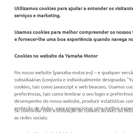
Utilizamos cookies para ajudar a entender os visitant
serviços e marketing.
Usamos cookies para melhor compreender os nossos vis
e fornecer-lhe uma boa experiência quando navega n
EMPRESA
PARA EMPRESAS
Cookies no website da Yamaha Motor
Sobre nós
NEO's Delivery
No nosso website (yamaha-motor.eu) – e qualquer versão
subsidiaárias (conjunta e individualmente designadas "Y
Notícias
Sistemas eBike
cookies, tais como javascript e web beacons. Usamos coo
Imprensa
Autoridades
preferências, tais como lembrar o seu login e preferên
desempenho do nosso website, produzir estatísticas com 
Catálogos
Campos de golfe
proteção de dados, para proporcionar uma melhor experi
Se concordar com a utilização de cookies através do b
Trabalhar na Yamaha
Socorristas
as redes sociais:
Tornar-se um revendedor
Escolas de condução