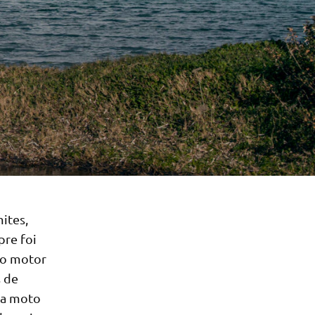
ites,
pre foi
io motor
s de
 a moto