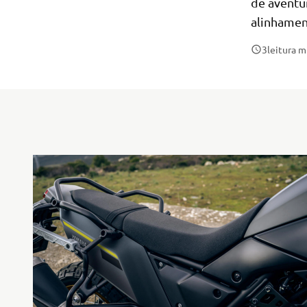
de aventu
alinhamen
3
leitura 