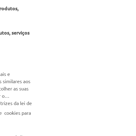
produtos,
tos, serviços
NEWSLETTER
Seja o primeiro a saber das últimas ofertas, eventos especiais,
ais e
novos lançamentos e muito mais
 similares aos
colher as suas
SUBSCREVER
r o
rizes da lei de
Leia a nossa Política de Privacidade para saber como
e cookies para
processamos os seus dados pessoais:
Politica de Privacidade