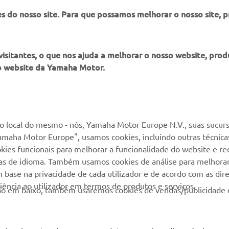
es do nosso site. Para que possamos melhorar o nosso site, 
itantes, o que nos ajuda a melhorar o nosso website, produ
o website da Yamaha Motor.
MAIS YAMAHA
SERVIÇO E SUPORTE
MyYamaha
Suporte loja online
 local do mesmo - nós, Yamaha Motor Europe N.V., suas sucurs
amaha Motor Europe", usamos cookies, incluindo outras técnicas
Yamaha Music
Serviço de Apoio ao
kies funcionais para melhorar a funcionalidade do website e re
Cliente
Yamaha Racing
cias de idioma. Também usamos cookies de análise para melhora
Livro de reclamações
base na privacidade de cada utilizador e de acordo com as diret
Yamaha Motor Global
ência ao utilizador em termos de produtos e serviços.
Catálogo de peças
otão em baixo, também usaremos cookies de vendas/publicidade 
Aplicações móveis
Localizador de
Concessionários