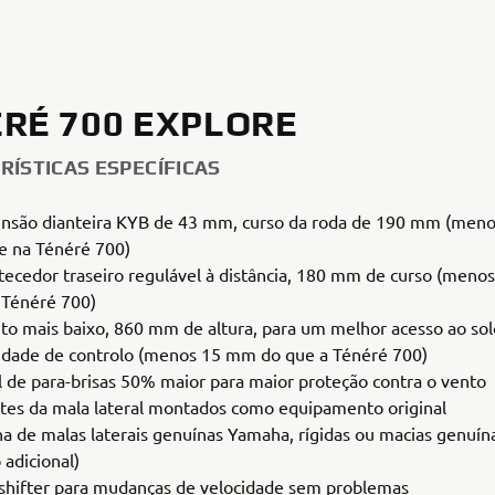
RÉ 700 EXPLORE
RÍSTICAS ESPECÍFICAS
nsão dianteira KYB de 43 mm, curso da roda de 190 mm (men
e na Ténéré 700)
ecedor traseiro regulável à distância, 180 mm de curso (men
 Ténéré 700)
to mais baixo, 860 mm de altura, para um melhor acesso ao sol
idade de controlo (menos 15 mm do que a Ténéré 700)
l de para-brisas 50% maior para maior proteção contra o vento
tes da mala lateral montados como equipamento original
ha de malas laterais genuínas Yamaha, rígidas ou macias genuí
 adicional)
shifter para mudanças de velocidade sem problemas