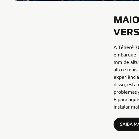
MAIO
VERS
A Ténéré 70
embarque n
mm de altur
alto e mais
experiênci
disso, est
problemas g
E para aque
instalar ma
SAIBA M