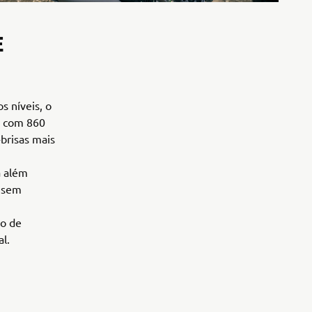
E
s níveis, o
, com 860
brisas mais
a além
e sem
ão de
l.