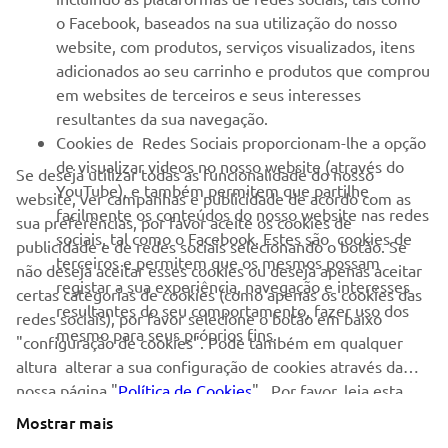
o Facebook, baseados na sua utilização do nosso
SERVIÇO E SUPORTE
website, com produtos, serviços visualizados, itens
adicionados ao seu carrinho e produtos que comprou
em websites de terceiros e seus interesses
NEWSLETTER
resultantes da sua navegação.
Seja o primeiro a saber das últimas ofertas, eventos especiais,
Cookies de Redes Sociais proporcionam-lhe a opção
novos lançamentos e muito mais
de visualizar videos no nosso website (através do
Se deseja utilizar todas as funcionalidade do nosso
YouTube), e também permitem que partilhe
website, ver campanhas e publicidade de acordo com as
facilmente os conteúdos do nosso website nas redes
sua preferências, por favor aceite os cookies de
sociais, tal como o Facebook. Estes são cookies de
publicidade e de redes sociais selecionando o botão. Se
SUBSCREVER
terceiros e permitem que os mesmos possam
não deseja aceitar esses cookies ou deseja apenas aceitar
registar a sua experiência, navegação e interesses
certas categorias de cookies (como apenas os cookies das
resultantes do seu comportamento, fazer uso dos
Leia a nossa Política de Privacidade para saber como processamos
redes sociais), por favor selecione o botão em baixo
mesmo para seus próprios fins.
os seus dados pessoais:
Politica de Privacidade
"configuração de cookies". Pode também em qualquer
altura alterar a sua configuração de cookies através da
nossa página "
Portugal (Portuguese)
Política de Cookies
" . Por favor, leia esta
política de cookies para saber mais sobre os cookies que
Mostrar mais
usamos e como os usamos.