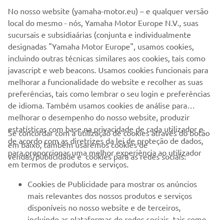
No nosso website (yamaha-motor.eu) – e qualquer versão
Yamaha snowmobile dealers and customers throughout
local do mesmo - nós, Yamaha Motor Europe N.V., suas
the world have proven to be among the most passionate.
sucursais e subsidiaárias (conjunta e individualmente
Yamaha thanks and cherishes all for their years of loyalty
designadas "Yamaha Motor Europe", usamos cookies,
and shared enjoyment of this special winter pastime.
incluindo outras técnicas similares aos cookies, tais como
*The Japanese market currently continues to sell only in
javascript e web beacons. Usamos cookies funcionais para
stock
melhorar a funcionalidade do website e recolher as suas
preferências, tais como lembrar o seu login e preferências
de idioma. Também usamos cookies de análise para
melhorar o desempenho do nosso website, produzir
estatísticas com base na privacidade de cada utilizador e
Se concordar com a utilização de cookies através do botão
de acordo com as diretrizes da lei de proteção de dados,
em baixo, também usaremos cookies de
EMPRESA
para proporcionar uma melhor experiência ao utilizador
vendas/publicidade e cookies para as redes sociais:
em termos de produtos e serviços.
PARA EMPRESAS
Cookies de Publicidade para mostrar os anúncios
mais relevantes dos nossos produtos e serviços
MAIS YAMAHA
disponíveis no nosso website e de terceiros,
incluindo as plataformas de redes sociais, tais como