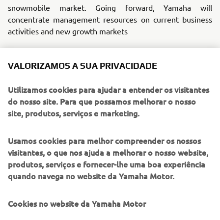
snowmobile market. Going forward, Yamaha will
concentrate management resources on current business
activities and new growth markets
2. Future Actions
VALORIZAMOS A SUA PRIVACIDADE
Yamaha will ensure parts availability, service, and related
customer satisfaction now and after the snowmobile final
Utilizamos cookies para ajudar a entender os visitantes
production run occurs.
do nosso site. Para que possamos melhorar o nosso
site, produtos, serviços e marketing.
Production of the recently introduced 2024 models is
underway and scheduled for fall delivery. Yamaha
distributors will be working closely with dealers to
Usamos cookies para melhor compreender os nossos
minimize impact and best position their business over the
visitantes, o que nos ajuda a melhorar o nosso website,
next 12 – 36 months.
produtos, serviços e fornecer-lhe uma boa experiência
quando navega no website da Yamaha Motor.
3. Impact on Business Performance
Due to the exit schedule outlined above, the effect on
Cookies no website da Yamaha Motor
consolidated business results will be minor.