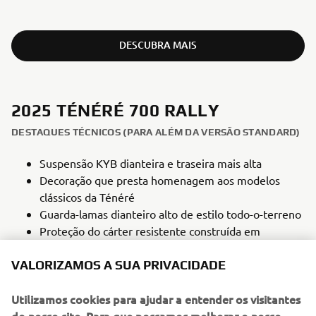
DESCUBRA MAIS
2025 TÉNÉRÉ 700 RALLY
DESTAQUES TÉCNICOS (PARA ALÉM DA VERSÃO STANDARD)
Suspensão KYB dianteira e traseira mais alta
Decoração que presta homenagem aos modelos
clássicos da Ténéré
Guarda-lamas dianteiro alto de estilo todo-o-terreno
Proteção do cárter resistente construída em
alumínio de 4 mm
VALORIZAMOS A SUA PRIVACIDADE
Poisa-pés leves em titânio
TFT com tema adicional Raid
Utilizamos cookies para ajudar a entender os visitantes
Assento especial de rali