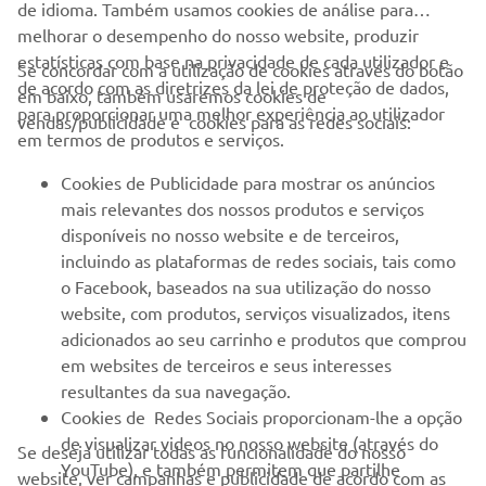
de idioma. Também usamos cookies de análise para
melhorar o desempenho do nosso website, produzir
estatísticas com base na privacidade de cada utilizador e
Se concordar com a utilização de cookies através do botão
de acordo com as diretrizes da lei de proteção de dados,
em baixo, também usaremos cookies de
EMPRESA
para proporcionar uma melhor experiência ao utilizador
vendas/publicidade e cookies para as redes sociais:
em termos de produtos e serviços.
PARA EMPRESAS
Cookies de Publicidade para mostrar os anúncios
mais relevantes dos nossos produtos e serviços
MAIS YAMAHA
disponíveis no nosso website e de terceiros,
incluindo as plataformas de redes sociais, tais como
o Facebook, baseados na sua utilização do nosso
SERVIÇO E SUPORTE
website, com produtos, serviços visualizados, itens
adicionados ao seu carrinho e produtos que comprou
em websites de terceiros e seus interesses
NEWSLETTER
resultantes da sua navegação.
Seja o primeiro a saber das últimas ofertas, eventos especiais,
Cookies de Redes Sociais proporcionam-lhe a opção
novos lançamentos e muito mais
de visualizar videos no nosso website (através do
Se deseja utilizar todas as funcionalidade do nosso
YouTube), e também permitem que partilhe
website, ver campanhas e publicidade de acordo com as