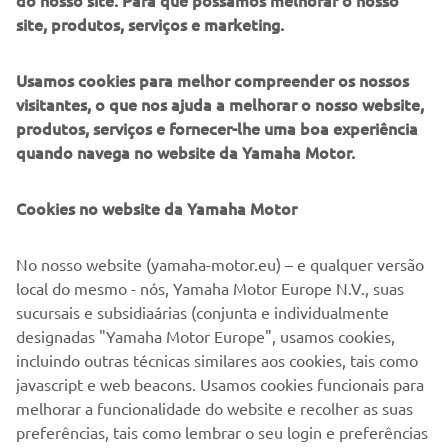
do nosso site. Para que possamos melhorar o nosso
site, produtos, serviços e marketing.
NOVA TÉNÉRÉ 700 RALLY
Usamos cookies para melhor compreender os nossos
visitantes, o que nos ajuda a melhorar o nosso website,
produtos, serviços e fornecer-lhe uma boa experiência
quando navega no website da Yamaha Motor.
Cookies no website da Yamaha Motor
No nosso website (yamaha-motor.eu) – e qualquer versão
local do mesmo - nós, Yamaha Motor Europe N.V., suas
sucursais e subsidiaárias (conjunta e individualmente
designadas "Yamaha Motor Europe", usamos cookies,
incluindo outras técnicas similares aos cookies, tais como
javascript e web beacons. Usamos cookies funcionais para
DESCUBRA MAIS
melhorar a funcionalidade do website e recolher as suas
preferências, tais como lembrar o seu login e preferências