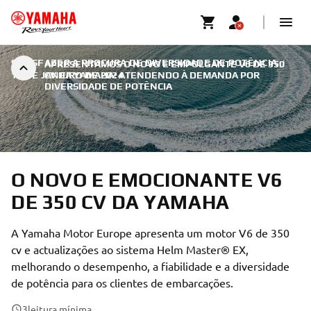
SATISFAZER A PROCURA DE DIVERSIDADE DE POTÊNCIA
|
APRESENTAMOS O NOVO E EMPOLGANTE V6 DE 350
16 DE JANEIRO DE 2024
CV DA YAMAHA: ATENDENDO À DEMANDA POR
DIVERSIDADE DE POTÊNCIA
O NOVO E EMOCIONANTE V6
DE 350 CV DA YAMAHA
A Yamaha Motor Europe apresenta um motor V6 de 350
cv e actualizações ao sistema Helm Master® EX,
melhorando o desempenho, a fiabilidade e a diversidade
de potência para os clientes de embarcações.
3
leitura mínima