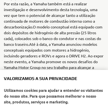
Por esta razão, a Yamaha também está a realizar
investigação e desenvolvimento desta tecnologia, uma
vez que tem o potencial de alcançar tanto a utilização
continuada de motores de combustão interna como a
descarbonização.O modelo conceptual está equipado com
dois depósitos de hidrogénio de alta pressão (25 litros
cada), colocados sob o banco do condutor e nas costas do
banco traseiro.Até à data, a Yamaha anunciou modelos
conceptuais equipados com motores a hidrogénio,
incluindo geradores e ROVs e agora o DRIVE H2. Ao expor
neste evento, a Yamaha promove os novos desafios do
Yamaha Motor Group no seu trabalho para alcançar a
descarbonização.
VALORIZAMOS A SUA PRIVACIDADE
＊O show é patrocinado pela PGA (Professional Golfers'
Association) da América e é o ponto de encontro mais
Utilizamos cookies para ajudar a entender os visitantes
significativo do ano para o negócio do golfe. Os
do nosso site. Para que possamos melhorar o nosso
profissionais de golfe da PGA of America e os líderes da
site, produtos, serviços e marketing.
indústria formam uma comunidade internacional dinâmica