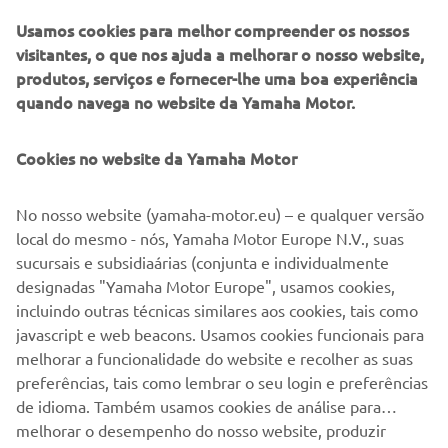
para trabalhar em rede e testar os mais recentes
Usamos cookies para melhor compreender os nossos
produtos, programas e ideias para inspirar a inovação, criar
visitantes, o que nos ajuda a melhorar o nosso website,
soluções e construir negócios e paixão pelo jogo. O evento
produtos, serviços e fornecer-lhe uma boa experiência
acontece todos os anos em janeiro e continua a ser um
quando navega no website da Yamaha Motor.
evento exclusivamente comercial, não aberto ao público,
de 24 a 26 de janeiro..
Cookies no website da Yamaha Motor
No nosso website (yamaha-motor.eu) – e qualquer versão
ARTIGO 
local do mesmo - nós, Yamaha Motor Europe N.V., suas
1
/
3
sucursais e subsidiaárias (conjunta e individualmente
designadas "Yamaha Motor Europe", usamos cookies,
incluindo outras técnicas similares aos cookies, tais como
Referência: PGA Show website oficial
javascript e web beacons. Usamos cookies funcionais para
-
https://www.pgashow.com/
melhorar a funcionalidade do website e recolher as suas
preferências, tais como lembrar o seu login e preferências
de idioma. Também usamos cookies de análise para
melhorar o desempenho do nosso website, produzir