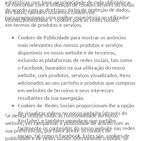
estatísticas com base na privacidade de cada utilizador e
Se concordar com a utilização de cookies através do botão
de acordo com as diretrizes da lei de proteção de dados,
em baixo, também usaremos cookies de
EMPRESA
para proporcionar uma melhor experiência ao utilizador
vendas/publicidade e cookies para as redes sociais:
em termos de produtos e serviços.
PARA EMPRESAS
Cookies de Publicidade para mostrar os anúncios
mais relevantes dos nossos produtos e serviços
MAIS YAMAHA
disponíveis no nosso website e de terceiros,
incluindo as plataformas de redes sociais, tais como
o Facebook, baseados na sua utilização do nosso
SERVIÇO E SUPORTE
website, com produtos, serviços visualizados, itens
adicionados ao seu carrinho e produtos que comprou
em websites de terceiros e seus interesses
NEWSLETTER
resultantes da sua navegação.
Seja o primeiro a saber das últimas ofertas, eventos especiais,
Cookies de Redes Sociais proporcionam-lhe a opção
novos lançamentos e muito mais
de visualizar videos no nosso website (através do
Se deseja utilizar todas as funcionalidade do nosso
YouTube), e também permitem que partilhe
website, ver campanhas e publicidade de acordo com as
facilmente os conteúdos do nosso website nas redes
sua preferências, por favor aceite os cookies de
sociais, tal como o Facebook. Estes são cookies de
publicidade e de redes sociais selecionando o botão. Se