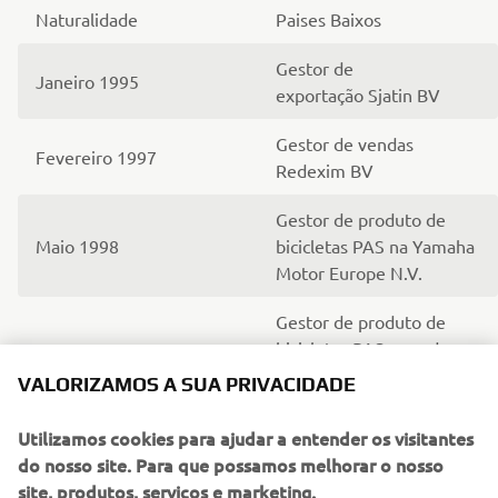
Naturalidade
Paises Baixos
Gestor de
Janeiro 1995
exportação Sjatin BV
Gestor de vendas
Fevereiro 1997
Redexim BV
Gestor de produto de
Maio 1998
bicicletas PAS na Yamaha
Motor Europe N.V.
Gestor de produto de
bicicletas PAS, geradores
Setembro 1999
e carros de golfe na
VALORIZAMOS A SUA PRIVACIDADE
Yamaha Motor Europe
N.V.
Utilizamos cookies para ajudar a entender os visitantes
do nosso site. Para que possamos melhorar o nosso
Diretor de Vendas de
site, produtos, serviços e marketing.