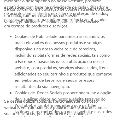
melhorar o desempenho do nosso website, produzir
estatísticas com base na privacidade de cada utilizador e
Se concordar com a utilização de cookies através do botão
de acordo com as diretrizes da lei de proteção de dados,
em baixo, também usaremos cookies de
EMPRESA
para proporcionar uma melhor experiência ao utilizador
vendas/publicidade e cookies para as redes sociais:
em termos de produtos e serviços.
PARA EMPRESAS
Cookies de Publicidade para mostrar os anúncios
mais relevantes dos nossos produtos e serviços
MAIS YAMAHA
disponíveis no nosso website e de terceiros,
incluindo as plataformas de redes sociais, tais como
o Facebook, baseados na sua utilização do nosso
SERVIÇO E SUPORTE
website, com produtos, serviços visualizados, itens
adicionados ao seu carrinho e produtos que comprou
em websites de terceiros e seus interesses
NEWSLETTER
resultantes da sua navegação.
Seja o primeiro a saber das últimas ofertas, eventos especiais,
Cookies de Redes Sociais proporcionam-lhe a opção
novos lançamentos e muito mais
de visualizar videos no nosso website (através do
Se deseja utilizar todas as funcionalidade do nosso
YouTube), e também permitem que partilhe
website, ver campanhas e publicidade de acordo com as
facilmente os conteúdos do nosso website nas redes
sua preferências, por favor aceite os cookies de