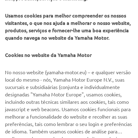
Área RV (Veículos
Junho 2003
Recreativos) na Yamaha
Usamos cookies para melhor compreender os nossos
Motor Europe N.V.
visitantes, o que nos ajuda a melhorar o nosso website,
produtos, serviços e fornecer-lhe uma boa experiência
Diretor de Departamento
quando navega no website da Yamaha Motor.
RVPP (Recreational
Janueiro 2006
Vehicles and Power
Products) na Yamaha
Cookies no website da Yamaha Motor
Motor Europe N.V.
No nosso website (yamaha-motor.eu) – e qualquer versão
Diretor de Divisão RVPP
local do mesmo - nós, Yamaha Motor Europe N.V., suas
(Recreational vehicles
sucursais e subsidiaárias (conjunta e individualmente
Julho 2015
and Power Products) na
designadas "Yamaha Motor Europe", usamos cookies,
Yamaha Motor Europe
incluindo outras técnicas similares aos cookies, tais como
N.V.
javascript e web beacons. Usamos cookies funcionais para
Country Manager da
melhorar a funcionalidade do website e recolher as suas
Julho 2018
Yamaha Motor
preferências, tais como lembrar o seu login e preferências
Scandinavia
de idioma. Também usamos cookies de análise para