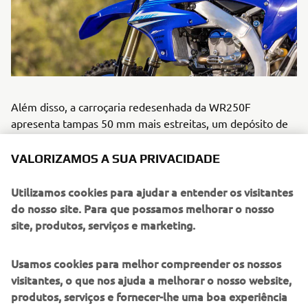
Além disso, a carroçaria redesenhada da WR250F
apresenta tampas 50 mm mais estreitas, um depósito de
combustível mais fino e um banco mais plano para
melhorar a mobilidade do condutor durante a travagem,
VALORIZAMOS A SUA PRIVACIDADE
aceleração e curvas. A nova posição de condução
proporciona mais espaço entre ancas e pés e mais
Utilizamos cookies para ajudar a entender os visitantes
liberdade para uma condução ativa.
do nosso site. Para que possamos melhorar o nosso
site, produtos, serviços e marketing.
Usamos cookies para melhor compreender os nossos
DESCUBRA A NOVA WR250F
visitantes, o que nos ajuda a melhorar o nosso website,
produtos, serviços e fornecer-lhe uma boa experiência