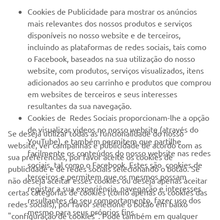
PARA EMPRESAS
Cookies de Publicidade para mostrar os anúncios
mais relevantes dos nossos produtos e serviços
MAIS YAMAHA
disponíveis no nosso website e de terceiros,
incluindo as plataformas de redes sociais, tais como
o Facebook, baseados na sua utilização do nosso
SERVIÇO E SUPORTE
website, com produtos, serviços visualizados, itens
adicionados ao seu carrinho e produtos que comprou
em websites de terceiros e seus interesses
NEWSLETTER
resultantes da sua navegação.
Seja o primeiro a saber das últimas ofertas, eventos especiais,
Cookies de Redes Sociais proporcionam-lhe a opção
novos lançamentos e muito mais
de visualizar videos no nosso website (através do
Se deseja utilizar todas as funcionalidade do nosso
YouTube), e também permitem que partilhe
website, ver campanhas e publicidade de acordo com as
facilmente os conteúdos do nosso website nas redes
sua preferências, por favor aceite os cookies de
sociais, tal como o Facebook. Estes são cookies de
publicidade e de redes sociais selecionando o botão. Se
SUBSCREVER
terceiros e permitem que os mesmos possam
não deseja aceitar esses cookies ou deseja apenas aceitar
registar a sua experiência, navegação e interesses
certas categorias de cookies (como apenas os cookies das
resultantes do seu comportamento, fazer uso dos
Leia a nossa Política de Privacidade para saber como processamos
redes sociais), por favor selecione o botão em baixo
mesmo para seus próprios fins.
os seus dados pessoais:
Politica de Privacidade
"configuração de cookies". Pode também em qualquer