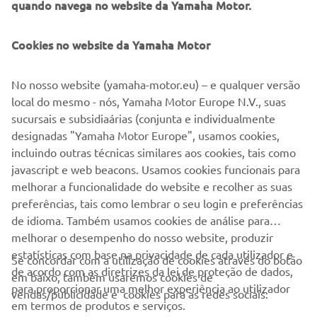
quando navega no website da Yamaha Motor.
Cookies no website da Yamaha Motor
No nosso website (yamaha-motor.eu) – e qualquer versão
local do mesmo - nós, Yamaha Motor Europe N.V., suas
sucursais e subsidiaárias (conjunta e individualmente
designadas "Yamaha Motor Europe", usamos cookies,
incluindo outras técnicas similares aos cookies, tais como
javascript e web beacons. Usamos cookies funcionais para
melhorar a funcionalidade do website e recolher as suas
preferências, tais como lembrar o seu login e preferências
de idioma. Também usamos cookies de análise para
melhorar o desempenho do nosso website, produzir
estatísticas com base na privacidade de cada utilizador e
Se concordar com a utilização de cookies através do botão
de acordo com as diretrizes da lei de proteção de dados,
em baixo, também usaremos cookies de
EMPRESA
para proporcionar uma melhor experiência ao utilizador
vendas/publicidade e cookies para as redes sociais:
em termos de produtos e serviços.