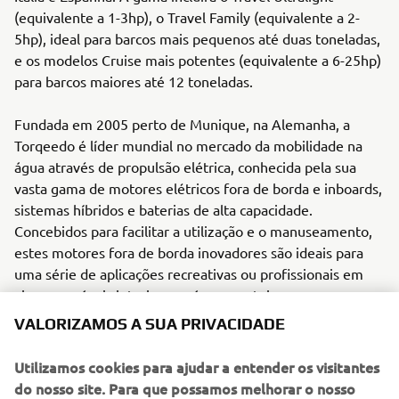
(equivalente a 1-3hp), o Travel Family (equivalente a 2-
5hp), ideal para barcos mais pequenos até duas toneladas,
e os modelos Cruise mais potentes (equivalente a 6-25hp)
para barcos maiores até 12 toneladas.
Fundada em 2005 perto de Munique, na Alemanha, a
Torqeedo é líder mundial no mercado da mobilidade na
água através de propulsão elétrica, conhecida pela sua
vasta gama de motores elétricos fora de borda e inboards,
sistemas híbridos e baterias de alta capacidade.
Concebidos para facilitar a utilização e o manuseamento,
estes motores fora de borda inovadores são ideais para
uma série de aplicações recreativas ou profissionais em
vias navegáveis interiores e águas costeiras.
VALORIZAMOS A SUA PRIVACIDADE
Com capacidades de carregamento rápido, binário
excecional e sistemas de gestão de baterias de última
Utilizamos cookies para ajudar a entender os visitantes
geração, os motores Torqeedo garantem uma alternativa
do nosso site. Para que possamos melhorar o nosso