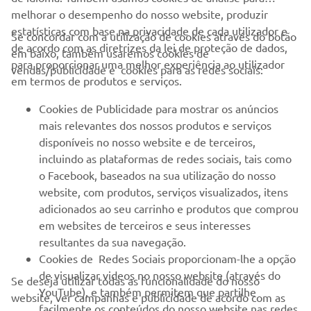
melhorar o desempenho do nosso website, produzir
estatísticas com base na privacidade de cada utilizador e
Se concordar com a utilização de cookies através do botão
de acordo com as diretrizes da lei de proteção de dados,
em baixo, também usaremos cookies de
EMPRESA
para proporcionar uma melhor experiência ao utilizador
vendas/publicidade e cookies para as redes sociais:
em termos de produtos e serviços.
PARA EMPRESAS
Cookies de Publicidade para mostrar os anúncios
mais relevantes dos nossos produtos e serviços
MAIS YAMAHA
disponíveis no nosso website e de terceiros,
incluindo as plataformas de redes sociais, tais como
o Facebook, baseados na sua utilização do nosso
SERVIÇO E SUPORTE
website, com produtos, serviços visualizados, itens
adicionados ao seu carrinho e produtos que comprou
em websites de terceiros e seus interesses
NEWSLETTER
resultantes da sua navegação.
Seja o primeiro a saber das últimas ofertas, eventos especiais,
Cookies de Redes Sociais proporcionam-lhe a opção
novos lançamentos e muito mais
de visualizar videos no nosso website (através do
Se deseja utilizar todas as funcionalidade do nosso
YouTube), e também permitem que partilhe
website, ver campanhas e publicidade de acordo com as
facilmente os conteúdos do nosso website nas redes