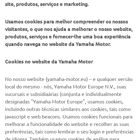
eficiente e ecológica aos motores tradicionais. Nos oito
site, produtos, serviços e marketing.
países selecionados em toda a Europa, a Torqeedo utiliza
agora uma rede de distribuição de dealers Torqeedo
Usamos cookies para melhor compreender os nossos
Shop&Service selecionadas, tornando mais fácil do que
visitantes, o que nos ajuda a melhorar o nosso website,
nunca o acesso dos nossos clientes a soluções náuticas
produtos, serviços e fornecer-lhe uma boa experiência
sustentáveis.
quando navega no website da Yamaha Motor.
Cookies no website da Yamaha Motor
No nosso website (yamaha-motor.eu) – e qualquer versão
local do mesmo - nós, Yamaha Motor Europe N.V., suas
sucursais e subsidiaárias (conjunta e individualmente
designadas "Yamaha Motor Europe", usamos cookies,
incluindo outras técnicas similares aos cookies, tais como
javascript e web beacons. Usamos cookies funcionais para
A Yamaha Motor distribui motores fora de borda Torqeedo em oito países
melhorar a funcionalidade do website e recolher as suas
da Europa
preferências, tais como lembrar o seu login e preferências
de idioma. Também usamos cookies de análise para