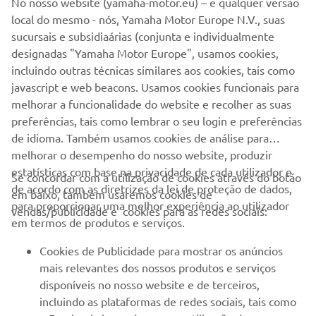
No nosso website (yamaha-motor.eu) – e qualquer versão
local do mesmo - nós, Yamaha Motor Europe N.V., suas
sucursais e subsidiaárias (conjunta e individualmente
1
/
20
designadas "Yamaha Motor Europe", usamos cookies,
incluindo outras técnicas similares aos cookies, tais como
javascript e web beacons. Usamos cookies funcionais para
MORE NEWS
melhorar a funcionalidade do website e recolher as suas
preferências, tais como lembrar o seu login e preferências
de idioma. Também usamos cookies de análise para
melhorar o desempenho do nosso website, produzir
estatísticas com base na privacidade de cada utilizador e
Se concordar com a utilização de cookies através do botão
de acordo com as diretrizes da lei de proteção de dados,
em baixo, também usaremos cookies de
EMPRESA
para proporcionar uma melhor experiência ao utilizador
vendas/publicidade e cookies para as redes sociais:
em termos de produtos e serviços.
PARA EMPRESAS
Cookies de Publicidade para mostrar os anúncios
mais relevantes dos nossos produtos e serviços
MAIS YAMAHA
disponíveis no nosso website e de terceiros,
incluindo as plataformas de redes sociais, tais como