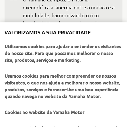
exemplifica a sinergia entre a música e a 
mobilidade, harmonizando o rico 
legado da Yamaha com a inovação 
visionária. Este evento destaca a nossa 
VALORIZAMOS A SUA PRIVACIDADE
dedicação partilhada na criação de 
Utilizamos cookies para ajudar a entender os visitantes
experiências que ressoam 
do nosso site. Para que possamos melhorar o nosso
profundamente com os nossos clientes, 
site, produtos, serviços e marketing.
melhorando as suas vidas através da 
fusão da paixão e da perícia. Temos 
Usamos cookies para melhor compreender os nossos
orgulho em mostrar como o ‘Two 
visitantes, o que nos ajuda a melhorar o nosso website,
Yamahas, One Passion’ cria uma energia 
produtos, serviços e fornecer-lhe uma boa experiência
vibrante e inspiração para a vida.
quando navega no website da Yamaha Motor.
— Raffaele Volpe - Diretor Geral da sucursal 
Cookies no website da Yamaha Motor
Yamaha Music Europe GmbH, sucursal Itália