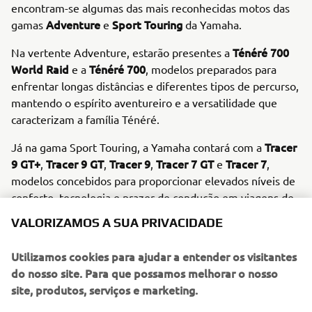
encontram-se algumas das mais reconhecidas motos das
Adventure
Sport Touring
gamas
e
da Yamaha.
Ténéré 700
Na vertente Adventure, estarão presentes a
World Raid
Ténéré 700
e a
, modelos preparados para
enfrentar longas distâncias e diferentes tipos de percurso,
mantendo o espírito aventureiro e a versatilidade que
caracterizam a família Ténéré.
Tracer
Já na gama Sport Touring, a Yamaha contará com a
9 GT+
Tracer 9 GT
Tracer 9
Tracer 7 GT
Tracer 7
,
,
,
e
,
modelos concebidos para proporcionar elevados níveis de
conforto, tecnologia e prazer de condução em viagens de
longa distância.
VALORIZAMOS A SUA PRIVACIDADE
Portugal de Lés-a-Lés 2026
A presença da Yamaha no
Utilizamos cookies para ajudar a entender os visitantes
reforça o compromisso da marca com o universo do
do nosso site. Para que possamos melhorar o nosso
mototurismo, da aventura e da mobilidade em duas rodas,
site, produtos, serviços e marketing.
contribuindo ativamente para o sucesso de um dos
maiores eventos motociclistas realizados em Portugal.