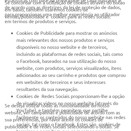
estatísticas com base na privacidade de cada utilizador e
Se concordar com a utilização de cookies através do botão
de acordo com as diretrizes da lei de proteção de dados,
em baixo, também usaremos cookies de
EMPRESA
para proporcionar uma melhor experiência ao utilizador
vendas/publicidade e cookies para as redes sociais:
em termos de produtos e serviços.
PARA EMPRESAS
Cookies de Publicidade para mostrar os anúncios
mais relevantes dos nossos produtos e serviços
MAIS YAMAHA
disponíveis no nosso website e de terceiros,
incluindo as plataformas de redes sociais, tais como
o Facebook, baseados na sua utilização do nosso
SERVIÇO E SUPORTE
website, com produtos, serviços visualizados, itens
adicionados ao seu carrinho e produtos que comprou
em websites de terceiros e seus interesses
NEWSLETTER
resultantes da sua navegação.
Seja o primeiro a saber das últimas ofertas, eventos especiais,
Cookies de Redes Sociais proporcionam-lhe a opção
novos lançamentos e muito mais
de visualizar videos no nosso website (através do
Se deseja utilizar todas as funcionalidade do nosso
YouTube), e também permitem que partilhe
website, ver campanhas e publicidade de acordo com as
facilmente os conteúdos do nosso website nas redes
sua preferências, por favor aceite os cookies de
sociais, tal como o Facebook. Estes são cookies de
publicidade e de redes sociais selecionando o botão. Se
SUBSCREVER