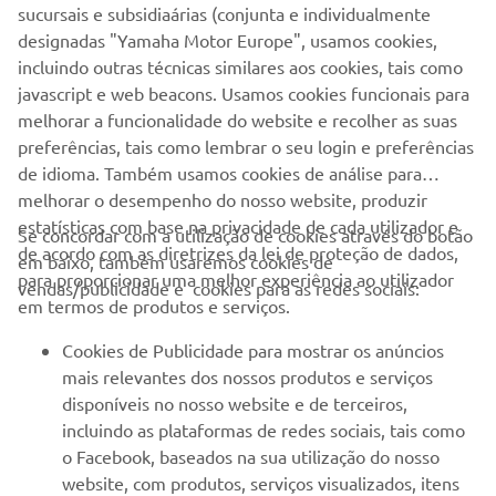
Rio Maior
agora em
, onde se espera mais um dia repleto
sucursais e subsidiaárias (conjunta e individualmente
de emoção, adrenalina e espírito Yamaha, num evento que
designadas "Yamaha Motor Europe", usamos cookies,
continua a celebrar a paixão pelas duas e quatro rodas e a
incluindo outras técnicas similares aos cookies, tais como
criar memórias para todos os participantes e
javascript e web beacons. Usamos cookies funcionais para
espectadores.
melhorar a funcionalidade do website e recolher as suas
preferências, tais como lembrar o seu login e preferências
de idioma. Também usamos cookies de análise para
melhorar o desempenho do nosso website, produzir
estatísticas com base na privacidade de cada utilizador e
Se concordar com a utilização de cookies através do botão
de acordo com as diretrizes da lei de proteção de dados,
em baixo, também usaremos cookies de
EMPRESA
para proporcionar uma melhor experiência ao utilizador
vendas/publicidade e cookies para as redes sociais:
em termos de produtos e serviços.
PARA EMPRESAS
Cookies de Publicidade para mostrar os anúncios
mais relevantes dos nossos produtos e serviços
MAIS YAMAHA
disponíveis no nosso website e de terceiros,
incluindo as plataformas de redes sociais, tais como
o Facebook, baseados na sua utilização do nosso
SERVIÇO E SUPORTE
website, com produtos, serviços visualizados, itens