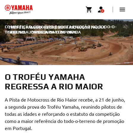
COMPETIÇÃO, CONVÍVIO E MUITA EMOÇÃO NO TODO-O-
TROFÉU YAMAHA REGRESSA A RIO MAIOR PARA A
TERRENO.
SEGUNDA JORNADA DA TEMPORADA
|
18 DE JUNHO DE 2026
O TROFÉU YAMAHA
REGRESSA A RIO MAIOR
A Pista de Motocross de Rio Maior recebe, a 21 de junho,
a segunda prova do Troféu Yamaha, reunindo pilotos de
todas as idades e reforçando o estatuto da competição
como a maior referência do todo-o-terreno de promoção
em Portugal.