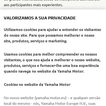
aos participantes mais experientes.
Mais do que uma competição, o Troféu Yamaha continua a
VALORIZAMOS A SUA PRIVACIDADE
ponto de encontro para toda a
afirmar-se como um
comunidade do motociclismo nacional.
O ambiente
Utilizamos cookies para ajudar a entender os visitantes
familiar, a proximidade entre pilotos e público e o espírito
do nosso site. Para que possamos melhorar o nosso
de partilha que caracteriza cada prova fazem deste evento
site, produtos, serviços e marketing.
uma referência no panorama do todo-o-terreno em
Portugal.
Usamos cookies para melhor compreender os nossos
Organizado pela Yamaha Motor Europe – Sucursal em
visitantes, o que nos ajuda a melhorar o nosso website,
mais antigo
Portugal, o Troféu Yamaha é atualmente o
produtos, serviços e fornecer-lhe uma boa experiência
troféu de todo-o-terreno realizado no país
, mantendo
quando navega no website da Yamaha Motor.
há mais de duas décadas o compromisso de promover a
modalidade e criar oportunidades para pilotos de
Cookies no website da Yamaha Motor
diferentes gerações evoluírem num ambiente
competitivo, seguro e inclusivo.
No nosso website (yamaha-motor.eu) – e qualquer versão
Depois da jornada inaugural, todas as atenções centram-se
local do mesmo - nós, Yamaha Motor Europe N.V., suas