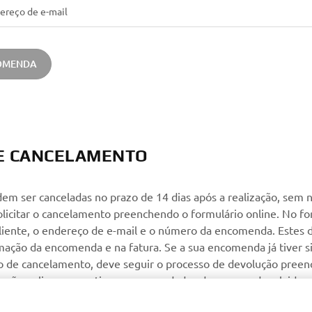
OMENDA
DE CANCELAMENTO
m ser canceladas no prazo de 14 dias após a realização, sem 
solicitar o cancelamento preenchendo o formulário online. No f
cliente, o endereço de e-mail e o número da encomenda. Estes
mação da encomenda e na fatura. Se a sua encomenda já tiver s
de cancelamento, deve seguir o processo de devolução pree
lução online, e os artigos encomendados devem ser devolvidos
zados e na embalagem original no prazo de 30 dias após a receçã