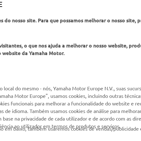
es, consulte os
Termos e Condições
da nossa loja online.
E
es do nosso site. Para que possamos melhorar o nosso site, 
itantes, o que nos ajuda a melhorar o nosso website, produ
o website da Yamaha Motor.
MAIS YAMAHA
SERVIÇO E SUPORTE
MyYamaha
Suporte loja online
 local do mesmo - nós, Yamaha Motor Europe N.V., suas sucurs
amaha Motor Europe", usamos cookies, incluindo outras técnicas
Yamaha Music
Serviço de Apoio ao
kies funcionais para melhorar a funcionalidade do website e re
Cliente
Yamaha Racing
cias de idioma. Também usamos cookies de análise para melhora
Livro de reclamações
base na privacidade de cada utilizador e de acordo com as diret
Yamaha Motor Global
ência ao utilizador em termos de produtos e serviços.
Catálogo de peças
otão em baixo, também usaremos cookies de vendas/publicidade 
Aplicações móveis
Localizador de