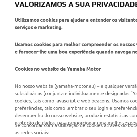
Para mais pormenor
VALORIZAMOS A SUA PRIVACIDAD
Utilizamos cookies para ajudar a entender os visitant
serviços e marketing.
Usamos cookies para melhor compreender os nossos vis
e fornecer-lhe uma boa experiência quando navega n
EMPRESA
PARA EMPRESAS
Cookies no website da Yamaha Motor
Sobre nós
NEO's Delivery
No nosso website (yamaha-motor.eu) – e qualquer versão
subsidiaárias (conjunta e individualmente designadas "Y
Notícias
Sistemas eBike
cookies, tais como javascript e web beacons. Usamos coo
Imprensa
Autoridades
preferências, tais como lembrar o seu login e preferên
desempenho do nosso website, produzir estatísticas com 
Catálogos
Campos de golfe
proteção de dados, para proporcionar uma melhor experi
Se concordar com a utilização de cookies através do b
Trabalhar na Yamaha
Socorristas
as redes sociais: