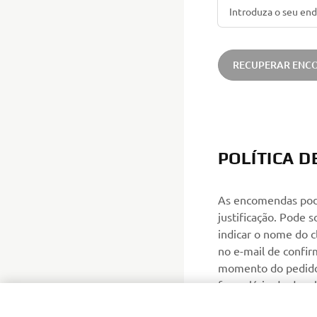
RECUPERAR ENC
POLÍTICA 
As encomendas pode
justificação. Pode 
indicar o nome do 
no e-mail de confir
momento do pedido 
formulário de devo
original, não utili