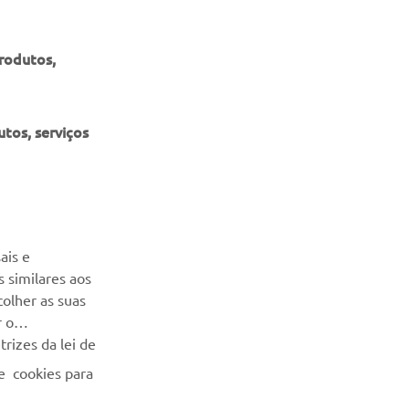
produtos,
tos, serviços
NEWSLETTER
Seja o primeiro a saber das últimas ofertas, eventos especiais,
ais e
novos lançamentos e muito mais
 similares aos
colher as suas
SUBSCREVER
r o
rizes da lei de
Leia a nossa Política de Privacidade para saber como
e cookies para
processamos os seus dados pessoais:
Politica de Privacidade