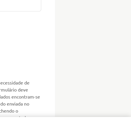
necessidade de
ormulário deve
 dados encontram-se
ido enviada no
nchendo o
 no seu estado
o da mercadoria.