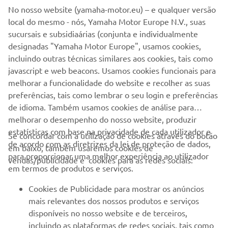
Seja o primeiro a saber das últimas ofertas, eventos especiais,
No nosso website (yamaha-motor.eu) – e qualquer versão
novos lançamentos e muito mais
local do mesmo - nós, Yamaha Motor Europe N.V., suas
sucursais e subsidiaárias (conjunta e individualmente
designadas "Yamaha Motor Europe", usamos cookies,
incluindo outras técnicas similares aos cookies, tais como
SUBSCREVER
javascript e web beacons. Usamos cookies funcionais para
melhorar a funcionalidade do website e recolher as suas
Leia a nossa Política de Privacidade para saber como processamos
preferências, tais como lembrar o seu login e preferências
os seus dados pessoais:
Politica de Privacidade
de idioma. Também usamos cookies de análise para
melhorar o desempenho do nosso website, produzir
estatísticas com base na privacidade de cada utilizador e
Portugal (Portuguese)
Se concordar com a utilização de cookies através do botão
de acordo com as diretrizes da lei de proteção de dados,
em baixo, também usaremos cookies de
para proporcionar uma melhor experiência ao utilizador
vendas/publicidade e cookies para as redes sociais:
em termos de produtos e serviços.
Cookies de Publicidade para mostrar os anúncios
© Copyright - 2026 Yamaha Motor Europe N.V. - Todos os direitos
mais relevantes dos nossos produtos e serviços
reservados
disponíveis no nosso website e de terceiros,
incluindo as plataformas de redes sociais, tais como