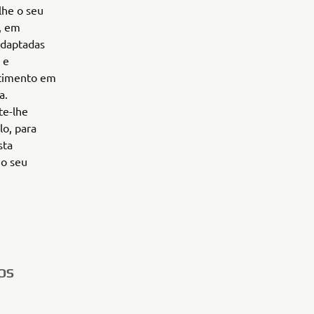
lhe o seu
, em
adaptadas
 e
ntimento em
a.
e-lhe
lo, para
sta
 o seu
OS