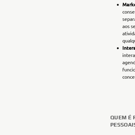
Marke
conse
separ
aos se
ativi
qualq
Inter
inter
agend
funci
conce
QUEM É 
PESSOAI