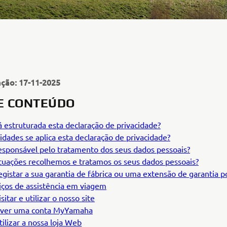
ação: 17-11-2025
DE CONTEÚDO
 estruturada esta declaração de privacidade?
idades se aplica esta declaração de privacidade?
sponsável pelo tratamento dos seus dados pessoais?
tuações recolhemos e tratamos os seus dados pessoais?
egistar a sua garantia de fábrica ou uma extensão de garantia p
iços de assistência em viagem
isitar e utilizar o nosso site
iver uma conta MyYamaha
tilizar a nossa loja Web