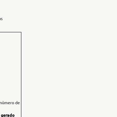
os
: número de
gerado
u