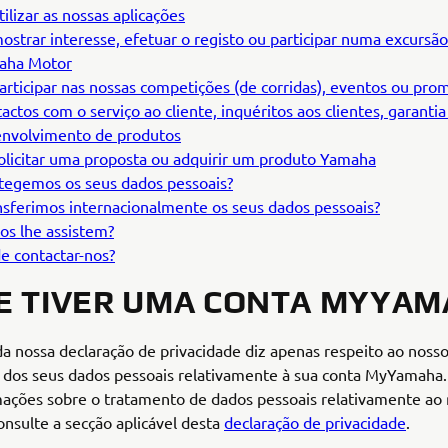
tilizar as nossas aplicações
ostrar interesse, efetuar o registo ou participar numa excursã
aha Motor
articipar nas nossas competições (de corridas), eventos ou pr
actos com o serviço ao cliente, inquéritos aos clientes, garantia
nvolvimento de produtos
olicitar uma proposta ou adquirir um produto Yamaha
egemos os seus dados pessoais?
sferimos internacionalmente os seus dados pessoais?
os lhe assistem?
 contactar-nos?
SE TIVER UMA CONTA MYYA
da nossa declaração de privacidade diz apenas respeito ao noss
 dos seus dados pessoais relativamente à sua conta MyYamaha.
ações sobre o tratamento de dados pessoais relativamente ao 
onsulte a secção aplicável desta
declaração de privacidade
.