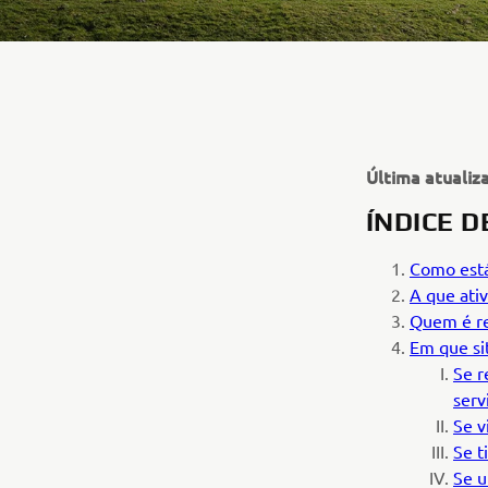
Última atualiz
ÍNDICE 
Como está
A que ativ
Quem é re
Em que si
Se r
serv
Se v
Se t
Se u