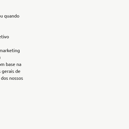
 ou quando
etivo
 marketing
u
om base na
 gerais de
 dos nossos