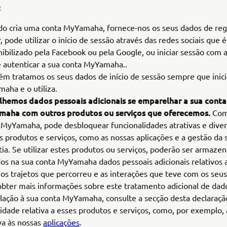
:
o cria uma conta MyYamaha, fornece-nos os seus dados de regi
, pode utilizar o início de sessão através das redes sociais que é
nibilizado pela Facebook ou pela Google, ou iniciar sessão com 
 e autenticar a sua conta MyYamaha..
m tratamos os seus dados de início de sessão sempre que inici
aha e o utiliza.
lhemos dados pessoais adicionais se emparelhar a sua conta
aha com outros produtos ou serviços que oferecemos.
Com
 MyYamaha, pode desbloquear funcionalidades atrativas e diver
s produtos e serviços, como as nossas aplicações e a gestão da 
tia. Se utilizar estes produtos ou serviços, poderão ser armaze
dos na sua conta MyYamaha dados pessoais adicionais relativos a 
os trajetos que percorreu e as interações que teve com os seus
obter mais informações sobre este tratamento adicional de dad
lação à sua conta MyYamaha, consulte a secção desta declaraçã
cidade relativa a esses produtos e serviços, como, por exemplo,
iva às nossas
aplicações
.