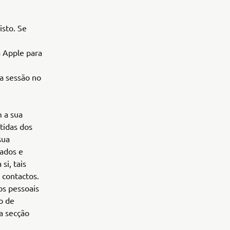
sto. Se
a Apple para
a sessão no
 a sua
tidas dos
sua
nados e
si, tais
 contactos.
os pessoais
o de
 a secção