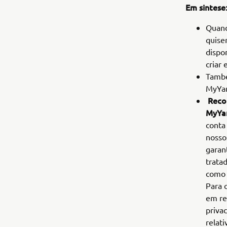
Em sintese
Quand
quiser
dispo
criar
També
MyYam
Reco
MyYam
conta
nosso
garan
trata
como 
Para 
em re
priva
relat