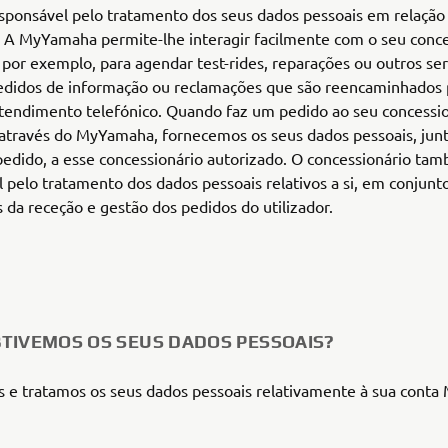
ponsável pelo tratamento dos seus dados pessoais em relação 
A MyYamaha permite-lhe interagir facilmente com o seu conce
 por exemplo, para agendar test-rides, reparações ou outros ser
pedidos de informação ou reclamações que são reencaminhados 
atendimento telefónico. Quando faz um pedido ao seu concessi
 através do MyYamaha, fornecemos os seus dados pessoais, ju
pedido, a esse concessionário autorizado. O concessionário ta
 pelo tratamento dos dados pessoais relativos a si, em conjunt
s da receção e gestão dos pedidos do utilizador.
TIVEMOS OS SEUS DADOS PESSOAIS?
 e tratamos os seus dados pessoais relativamente à sua cont