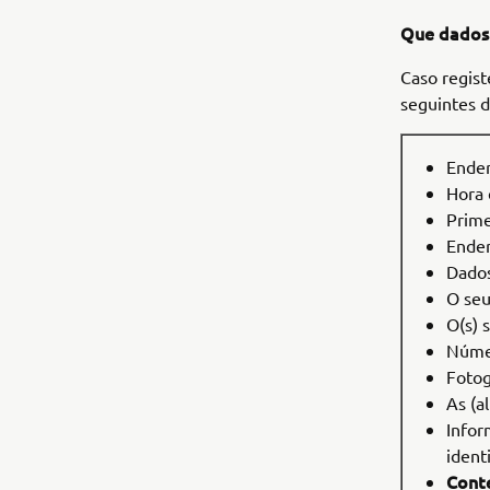
Que dados 
Caso regis
seguintes d
Ender
Hora 
Prime
Ender
Dados
O seu
O(s) s
Númer
Fotog
As (a
Infor
ident
Conte