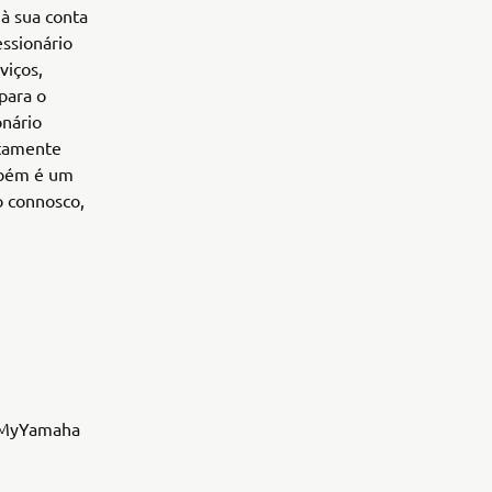
à sua conta
ssionário
viços,
para o
onário
ntamente
mbém é um
o connosco,
a MyYamaha