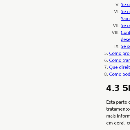
Se u
Se m
Yam
Se p
Cont
dese
Se s
Como prot
Como tran
Que direit
Como pode
4.3 
Esta parte 
tratamento
mais inform
em geral, c