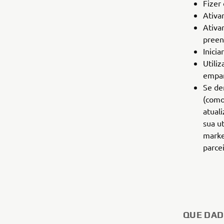
Fizer
Ativar
Ativa
preen
Inici
Utili
empar
Se de
(como
atual
sua u
marke
parcei
QUE DAD