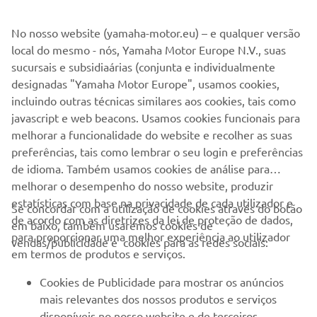
No nosso website (yamaha-motor.eu) – e qualquer versão
PARA EMPRESAS
local do mesmo - nós, Yamaha Motor Europe N.V., suas
sucursais e subsidiaárias (conjunta e individualmente
MAIS YAMAHA
designadas "Yamaha Motor Europe", usamos cookies,
incluindo outras técnicas similares aos cookies, tais como
javascript e web beacons. Usamos cookies funcionais para
SERVIÇO E SUPORTE
melhorar a funcionalidade do website e recolher as suas
preferências, tais como lembrar o seu login e preferências
de idioma. Também usamos cookies de análise para
NEWSLETTER
melhorar o desempenho do nosso website, produzir
Seja o primeiro a saber das últimas ofertas, eventos especiais,
estatísticas com base na privacidade de cada utilizador e
Se concordar com a utilização de cookies através do botão
novos lançamentos e muito mais
de acordo com as diretrizes da lei de proteção de dados,
em baixo, também usaremos cookies de
para proporcionar uma melhor experiência ao utilizador
vendas/publicidade e cookies para as redes sociais:
em termos de produtos e serviços.
Cookies de Publicidade para mostrar os anúncios
SUBSCREVER
mais relevantes dos nossos produtos e serviços
disponíveis no nosso website e de terceiros,