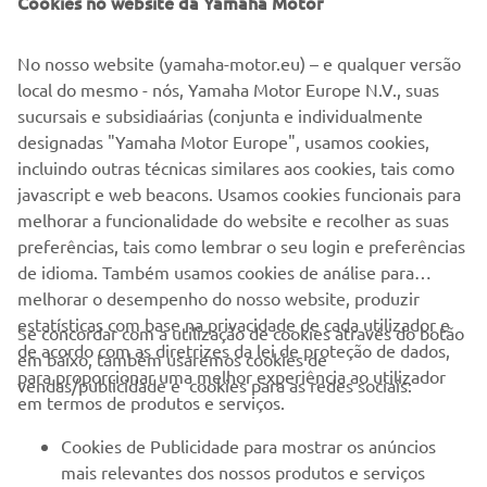
Cookies no website da Yamaha Motor
No nosso website (yamaha-motor.eu) – e qualquer versão
local do mesmo - nós, Yamaha Motor Europe N.V., suas
Virar para paisagem
sucursais e subsidiaárias (conjunta e individualmente
EMPRESA
designadas "Yamaha Motor Europe", usamos cookies,
incluindo outras técnicas similares aos cookies, tais como
javascript e web beacons. Usamos cookies funcionais para
PARA EMPRESAS
melhorar a funcionalidade do website e recolher as suas
preferências, tais como lembrar o seu login e preferências
MAIS YAMAHA
de idioma. Também usamos cookies de análise para
Para uma funcionalidade óptima, coloque o
melhorar o desempenho do nosso website, produzir
telemóvel no modo paisagem
SERVIÇO E SUPORTE
estatísticas com base na privacidade de cada utilizador e
Se concordar com a utilização de cookies através do botão
de acordo com as diretrizes da lei de proteção de dados,
em baixo, também usaremos cookies de
para proporcionar uma melhor experiência ao utilizador
CONFIRMAR
vendas/publicidade e cookies para as redes sociais:
NEWSLETTER
em termos de produtos e serviços.
Seja o primeiro a saber das últimas ofertas, eventos especiais,
Cookies de Publicidade para mostrar os anúncios
novos lançamentos e muito mais
mais relevantes dos nossos produtos e serviços