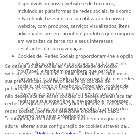
disponíveis no nosso website e de terceiros,
incluindo as plataformas de redes sociais, tais como
o Facebook, baseados na sua utilização do nosso
SUBSCREVER
website, com produtos, serviços visualizados, itens
adicionados ao seu carrinho e produtos que comprou
em websites de terceiros e seus interesses
Leia a nossa Política de Privacidade para saber como processamos
resultantes da sua navegação.
os seus dados pessoais:
Politica de Privacidade
Cookies de Redes Sociais proporcionam-lhe a opção
de visualizar videos no nosso website (através do
Se deseja utilizar todas as funcionalidade do nosso
Portugal (Portuguese)
YouTube), e também permitem que partilhe
website, ver campanhas e publicidade de acordo com as
facilmente os conteúdos do nosso website nas redes
sua preferências, por favor aceite os cookies de
sociais, tal como o Facebook. Estes são cookies de
publicidade e de redes sociais selecionando o botão. Se
terceiros e permitem que os mesmos possam
não deseja aceitar esses cookies ou deseja apenas aceitar
registar a sua experiência, navegação e interesses
certas categorias de cookies (como apenas os cookies das
© Copyright - 2026 Yamaha Motor Europe N.V. - Todos os direitos
resultantes do seu comportamento, fazer uso dos
redes sociais), por favor selecione o botão em baixo
reservados
mesmo para seus próprios fins.
"configuração de cookies". Pode também em qualquer
altura alterar a sua configuração de cookies através da
Política de Privacidade
Informações de Cookies
Declaração Legal
nossa página "
Política de Cookies
" . Por favor, leia esta
ER-LOCATOR