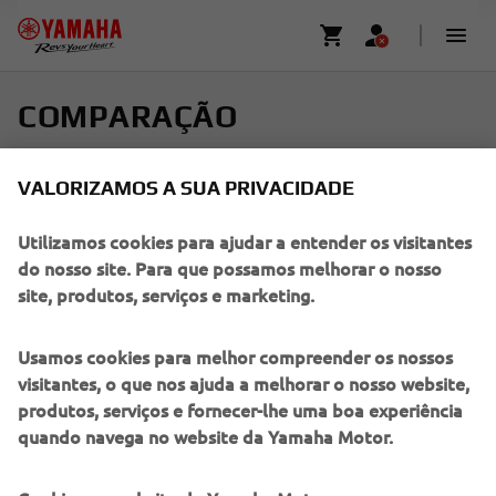
COMPARAÇÃO
Selecione até quatro modelos e encontre o seu passeio
VALORIZAMOS A SUA PRIVACIDADE
perfeito
Utilizamos cookies para ajudar a entender os visitantes
Deslize horizontalmente para ver mais
do nosso site. Para que possamos melhorar o nosso
site, produtos, serviços e marketing.
Usamos cookies para melhor compreender os nossos
visitantes, o que nos ajuda a melhorar o nosso website,
Adicionar novo
Ad
produtos, serviços e fornecer-lhe uma boa experiência
quando navega no website da Yamaha Motor.