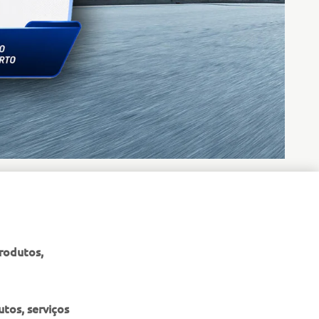
até 250 €. Começa a desfrutar da tua scooter desde o
produtos,
tos, serviços