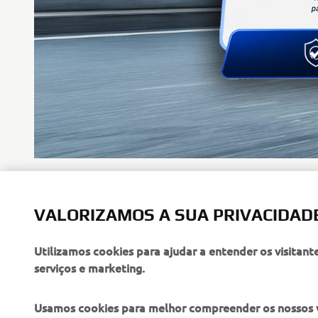
Até 300€ de VANTAGEM
Na compra de uma Yamaha NMAX 125, beneficia de uma 
VALORIZAMOS A SUA PRIVACIDAD
primeiro quilómetro.
Ler mais
Utilizamos cookies para ajudar a entender os visitant
serviços e marketing.
Usamos cookies para melhor compreender os nossos vis