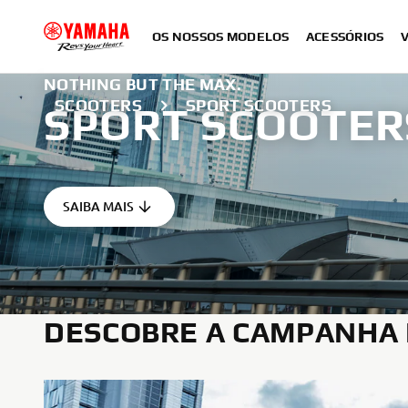
OS NOSSOS MODELOS
ACESSÓRIOS
NOTHING BUT THE MAX.
SCOOTERS
SPORT SCOOTERS
SPORT SCOOTER
SAIBA MAIS
DESCOBRE A CAMPANHA 