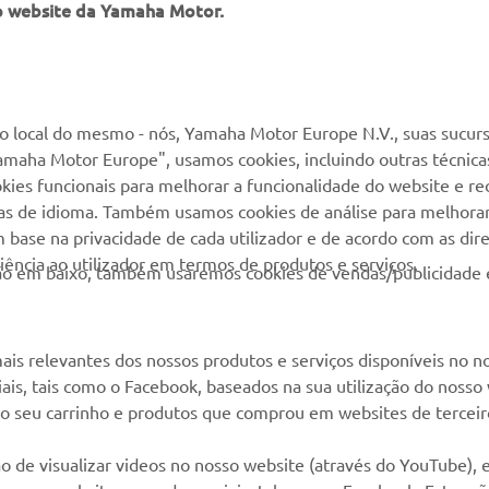
o website da Yamaha Motor.
MAIS YAMAHA
SERVIÇO E SUPORTE
MyYamaha
Suporte loja online
 local do mesmo - nós, Yamaha Motor Europe N.V., suas sucurs
amaha Motor Europe", usamos cookies, incluindo outras técnicas
Yamaha Music
Serviço de Apoio ao
kies funcionais para melhorar a funcionalidade do website e re
Cliente
Yamaha Racing
cias de idioma. Também usamos cookies de análise para melhora
Livro de reclamações
base na privacidade de cada utilizador e de acordo com as diret
Yamaha Motor Global
ência ao utilizador em termos de produtos e serviços.
Catálogo de peças
otão em baixo, também usaremos cookies de vendas/publicidade 
Aplicações móveis
Localizador de
Concessionários
ais relevantes dos nossos produtos e serviços disponíveis no n
Gestão de resíduos,
ciais, tais como o Facebook, baseados na sua utilização do nosso
baterias e VFV
 ao seu carrinho e produtos que comprou em websites de terceir
o de visualizar videos no nosso website (através do YouTube),