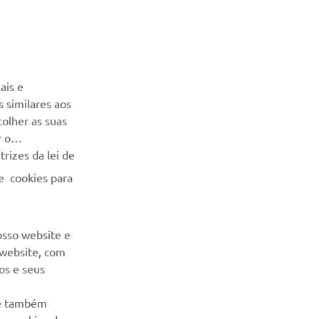
NEWSLETTER
Seja o primeiro a saber das últimas ofertas, eventos especiais,
ais e
novos lançamentos e muito mais
 similares aos
colher as suas
SUBSCREVER
r o
rizes da lei de
Leia a nossa Política de Privacidade para saber como
e cookies para
processamos os seus dados pessoais:
Politica de Privacidade
osso website e
 website, com
os e seus
 e também