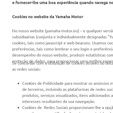
e fornecer-lhe uma boa experiência quando navega n
EMPRESA
PARA EMPRESAS
Cookies no website da Yamaha Motor
Sobre nós
NEO's Delivery
No nosso website (yamaha-motor.eu) – e qualquer versão
subsidiaárias (conjunta e individualmente designadas "Y
Notícias
Sistemas eBike
cookies, tais como javascript e web beacons. Usamos coo
Imprensa
Autoridades
preferências, tais como lembrar o seu login e preferên
desempenho do nosso website, produzir estatísticas com 
Catálogos
Campos de golfe
proteção de dados, para proporcionar uma melhor experi
Se concordar com a utilização de cookies através do b
Trabalhar na Yamaha
Socorristas
as redes sociais:
Tornar-se um revendedor
Escolas de condução
Eventos
Unidade de Negócios de
Cookies de Publicidade para mostrar os anúncios m
Robótica
de terceiros, incluindo as plataformas de redes so
Política de Direitos
produtos, serviços visualizados, itens adicionados
Humanos
Parcerias
interesses resultantes da sua navegação.
Política Básica de
Informação Técnica para
Cookies de Redes Sociais proporcionam-lhe a opçã
Sustentabilidade
Agentes