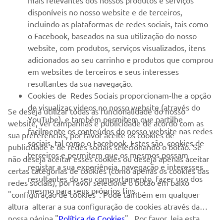
disponíveis no nosso website e de terceiros,
incluindo as plataformas de redes sociais, tais como
NEWSLETTER
o Facebook, baseados na sua utilização do nosso
Seja o primeiro a saber das últimas ofertas, eventos especiais,
website, com produtos, serviços visualizados, itens
novos lançamentos e muito mais
adicionados ao seu carrinho e produtos que comprou
em websites de terceiros e seus interesses
resultantes da sua navegação.
Cookies de Redes Sociais proporcionam-lhe a opção
SUBSCREVER
de visualizar videos no nosso website (através do
Se deseja utilizar todas as funcionalidade do nosso
YouTube), e também permitem que partilhe
website, ver campanhas e publicidade de acordo com as
facilmente os conteúdos do nosso website nas redes
Leia a nossa Política de Privacidade para saber como processamos
sua preferências, por favor aceite os cookies de
sociais, tal como o Facebook. Estes são cookies de
os seus dados pessoais:
Politica de Privacidade
publicidade e de redes sociais selecionando o botão. Se
terceiros e permitem que os mesmos possam
não deseja aceitar esses cookies ou deseja apenas aceitar
registar a sua experiência, navegação e interesses
certas categorias de cookies (como apenas os cookies das
Portugal (Portuguese)
resultantes do seu comportamento, fazer uso dos
redes sociais), por favor selecione o botão em baixo
mesmo para seus próprios fins.
"configuração de cookies". Pode também em qualquer
altura alterar a sua configuração de cookies através da
nossa página "
Política de Cookies
" . Por favor, leia esta