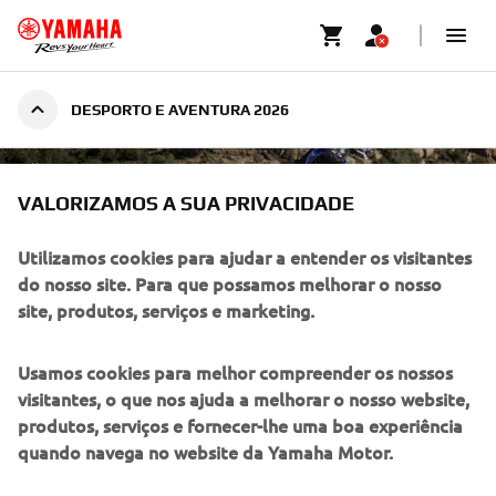
DESPORTO E AVENTURA 2026
CATÁLOGO PRODUTO 2026
DESPORTO E AVENTURA
VALORIZAMOS A SUA PRIVACIDADE
Utilizamos cookies para ajudar a entender os visitantes
do nosso site. Para que possamos melhorar o nosso
Preenche abaixo os teus dados e recebe o catálogo por
site, produtos, serviços e marketing.
email.
Usamos cookies para melhor compreender os nossos
visitantes, o que nos ajuda a melhorar o nosso website,
produtos, serviços e fornecer-lhe uma boa experiência
quando navega no website da Yamaha Motor.
DESCULPE! ESTE EVENTO ESTÁ
ENCERRADO.