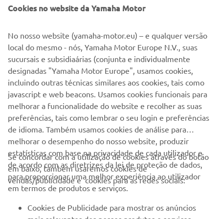
Cookies no website da Yamaha Motor
Por favor visite nosso site para verificar quando serão os
próximos eventos.
No nosso website (yamaha-motor.eu) – e qualquer versão
local do mesmo - nós, Yamaha Motor Europe N.V., suas
IR PARA O CALENDÁRIO DE EVENTOS
sucursais e subsidiaárias (conjunta e individualmente
designadas "Yamaha Motor Europe", usamos cookies,
incluindo outras técnicas similares aos cookies, tais como
javascript e web beacons. Usamos cookies funcionais para
melhorar a funcionalidade do website e recolher as suas
preferências, tais como lembrar o seu login e preferências
EMPRESA
de idioma. Também usamos cookies de análise para
melhorar o desempenho do nosso website, produzir
estatísticas com base na privacidade de cada utilizador e
PARA EMPRESAS
Se concordar com a utilização de cookies através do botão
de acordo com as diretrizes da lei de proteção de dados,
em baixo, também usaremos cookies de
para proporcionar uma melhor experiência ao utilizador
vendas/publicidade e cookies para as redes sociais:
MAIS YAMAHA
em termos de produtos e serviços.
Cookies de Publicidade para mostrar os anúncios
SERVIÇO E SUPORTE
mais relevantes dos nossos produtos e serviços