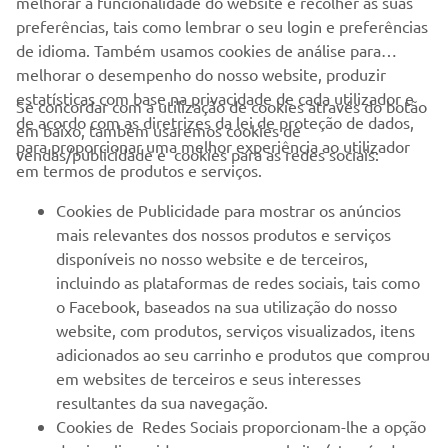
melhorar a funcionalidade do website e recolher as suas
preferências, tais como lembrar o seu login e preferências
de idioma. Também usamos cookies de análise para
melhorar o desempenho do nosso website, produzir
estatísticas com base na privacidade de cada utilizador e
Se concordar com a utilização de cookies através do botão
de acordo com as diretrizes da lei de proteção de dados,
em baixo, também usaremos cookies de
EMPRESA
para proporcionar uma melhor experiência ao utilizador
vendas/publicidade e cookies para as redes sociais:
em termos de produtos e serviços.
PARA EMPRESAS
Cookies de Publicidade para mostrar os anúncios
mais relevantes dos nossos produtos e serviços
MAIS YAMAHA
disponíveis no nosso website e de terceiros,
incluindo as plataformas de redes sociais, tais como
o Facebook, baseados na sua utilização do nosso
SERVIÇO E SUPORTE
website, com produtos, serviços visualizados, itens
adicionados ao seu carrinho e produtos que comprou
em websites de terceiros e seus interesses
NEWSLETTER
resultantes da sua navegação.
Seja o primeiro a saber das últimas ofertas, eventos especiais,
Cookies de Redes Sociais proporcionam-lhe a opção
novos lançamentos e muito mais