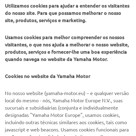
fins de marketing direto, incluindo o envio de
Utilizamos cookies para ajudar a entender os visitantes
informações sobre produtos e serviços, para a
do nosso site. Para que possamos melhorar o nosso
construção do perfil do cliente (por exemplo, através
site, produtos, serviços e marketing.
da análise de dados) e para assistência pessoal ao
cliente, como boletins informativos, promoções
Usamos cookies para melhor compreender os nossos
especiais, convites para eventos (test drives e feiras
visitantes, o que nos ajuda a melhorar o nosso website,
comerciais)
produtos, serviços e fornecer-lhe uma boa experiência
quando navega no website da Yamaha Motor.
Se o utilizador tiver fornecido anteriormente
consentimentos de marketing e pretender retirá-los, pode
Cookies no website da Yamaha Motor
fazê-lo através do seu perfil
MyYamaha
Ao prosseguir, confirma que leu a política de privacidade.
No nosso website (yamaha-motor.eu) – e qualquer versão
local do mesmo - nós, Yamaha Motor Europe N.V., suas
sucursais e subsidiaárias (conjunta e individualmente
designadas "Yamaha Motor Europe", usamos cookies,
incluindo outras técnicas similares aos cookies, tais como
javascript e web beacons. Usamos cookies funcionais para
ENVIAR