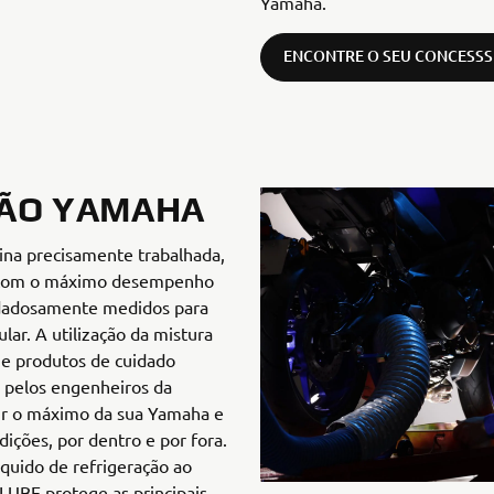
Yamaha.
ENCONTRE O SEU CONCESSS
ÃO YAMAHA
na precisamente trabalhada,
r com o máximo desempenho
idadosamente medidos para
ular. A utilização da mistura
s e produtos de cuidado
pelos engenheiros da
ir o máximo da sua Yamaha e
ições, por dentro e por fora.
íquido de refrigeração ao
LUBE protege as principais