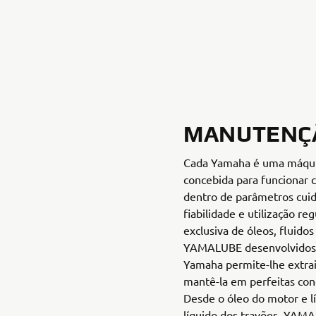
MANUTENÇ
Cada Yamaha é uma máqui
concebida para funciona
dentro de parâmetros cu
fiabilidade e utilização reg
exclusiva de óleos, fluido
YAMALUBE desenvolvidos 
Yamaha permite-lhe extra
mantê-la em perfeitas cond
Desde o óleo do motor e l
líquido dos travões, YAMA