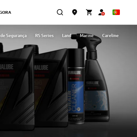
GORA
 de Segurança
RS Series
Land
Marine
Careline