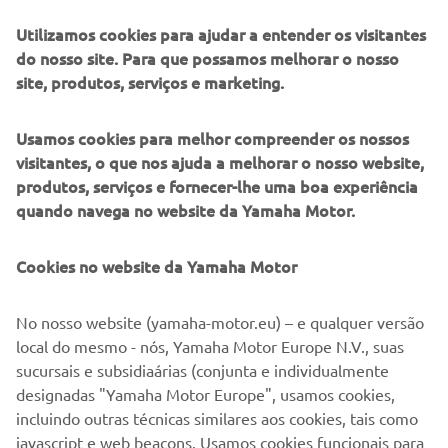
Utilizamos cookies para ajudar a entender os visitantes
do nosso site. Para que possamos melhorar o nosso
DESCULPE! ESTE EVENTO ESTÁ
site, produtos, serviços e marketing.
ENCERRADO.
Por favor visite nosso site para verificar quando serão os
Usamos cookies para melhor compreender os nossos
próximos eventos.
visitantes, o que nos ajuda a melhorar o nosso website,
produtos, serviços e fornecer-lhe uma boa experiência
IR PARA O CALENDÁRIO DE EVENTOS
quando navega no website da Yamaha Motor.
Cookies no website da Yamaha Motor
No nosso website (yamaha-motor.eu) – e qualquer versão
De 1 de Junho a 31 de Julho de 2026, na compra de uma
local do mesmo - nós, Yamaha Motor Europe N.V., suas
JetBlaster seleccionada, podes receber até 369€ em roupa
sucursais e subsidiaárias (conjunta e individualmente
e acessórios oficiais Yamaha, com IVA incluído.
designadas "Yamaha Motor Europe", usamos cookies,
Campanha válida até 31/07/2026, limitada ao stock
incluindo outras técnicas similares aos cookies, tais como
disponível. Consulta as condições numa Loja Yamaha
javascript e web beacons. Usamos cookies funcionais para