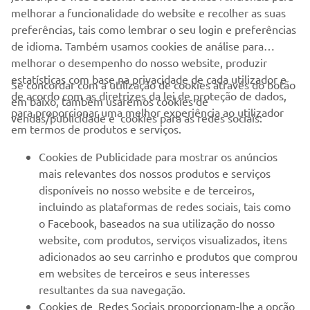
Marine aderente.
melhorar a funcionalidade do website e recolher as suas
preferências, tais como lembrar o seu login e preferências
de idioma. Também usamos cookies de análise para
melhorar o desempenho do nosso website, produzir
estatísticas com base na privacidade de cada utilizador e
Se concordar com a utilização de cookies através do botão
de acordo com as diretrizes da lei de proteção de dados,
em baixo, também usaremos cookies de
EMPRESA
para proporcionar uma melhor experiência ao utilizador
vendas/publicidade e cookies para as redes sociais:
em termos de produtos e serviços.
PARA EMPRESAS
Cookies de Publicidade para mostrar os anúncios
mais relevantes dos nossos produtos e serviços
MAIS YAMAHA
disponíveis no nosso website e de terceiros,
incluindo as plataformas de redes sociais, tais como
o Facebook, baseados na sua utilização do nosso
SERVIÇO E SUPORTE
website, com produtos, serviços visualizados, itens
adicionados ao seu carrinho e produtos que comprou
em websites de terceiros e seus interesses
NEWSLETTER
resultantes da sua navegação.
Seja o primeiro a saber das últimas ofertas, eventos especiais,
Cookies de Redes Sociais proporcionam-lhe a opção