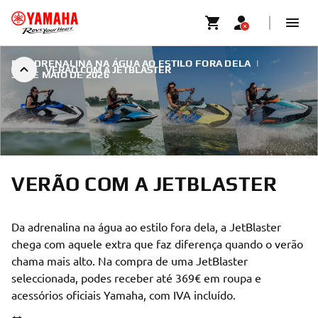
DA ADRENALINA NA ÁGUA AO ESTILO FORA DELA
|
VERÃO COM A JETBLASTER
31 DE MAIO DE 2026
VERÃO COM A JETBLASTER
Da adrenalina na água ao estilo fora dela, a JetBlaster
chega com aquele extra que faz diferença quando o verão
chama mais alto. Na compra de uma JetBlaster
seleccionada, podes receber até 369€ em roupa e
acessórios oficiais Yamaha, com IVA incluído.