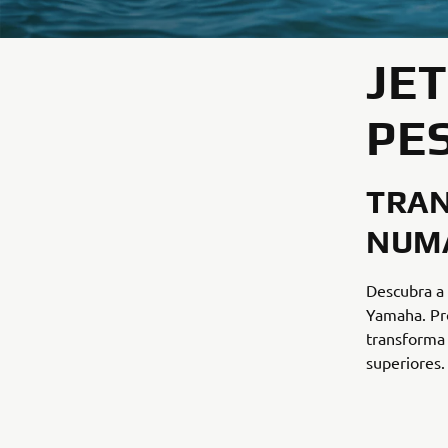
JET
PE
TRA
NUMA
Descubra a 
Yamaha. Pro
transforma
superiores.