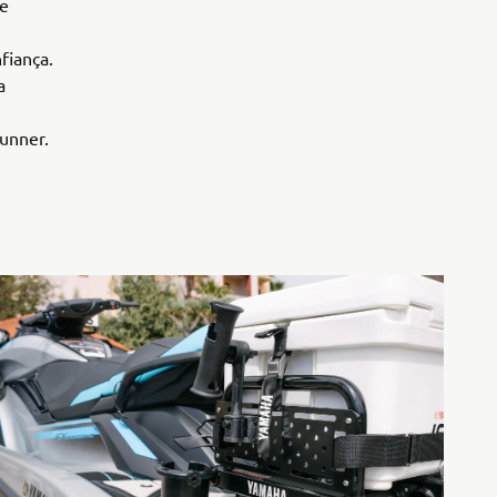
 e
fiança.
a
runner.