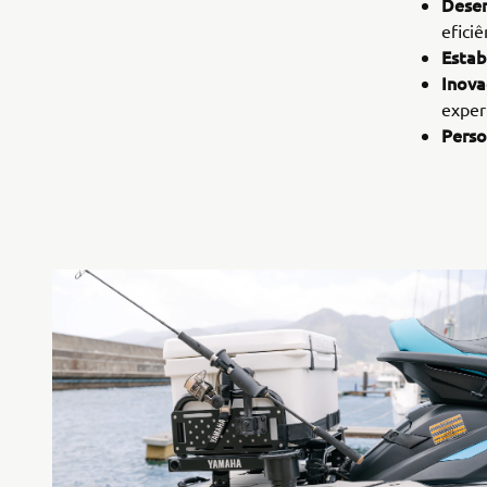
Dese
eficiê
Estab
Inova
exper
Perso