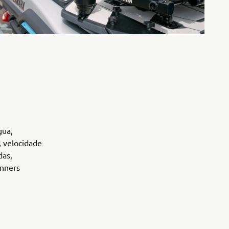
gua,
, velocidade
das,
unners