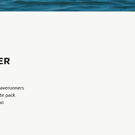
ER
Waverunners
te pack
ho