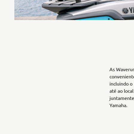
As Waverun
convenient
incluindo o
até ao loca
juntamente
Yamaha.