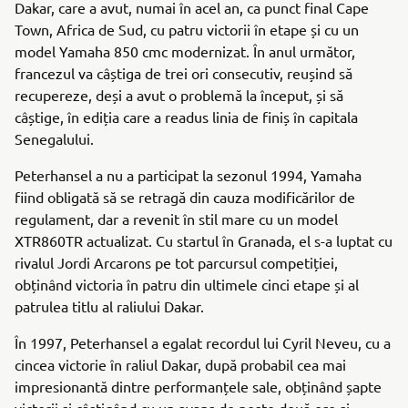
Dakar, care a avut, numai în acel an, ca punct final Cape
Town, Africa de Sud, cu patru victorii în etape și cu un
model Yamaha 850 cmc modernizat. În anul următor,
francezul va câștiga de trei ori consecutiv, reușind să
recupereze, deși a avut o problemă la început, și să
câștige, în ediția care a readus linia de finiș în capitala
Senegalului.
Peterhansel a nu a participat la sezonul 1994, Yamaha
fiind obligată să se retragă din cauza modificărilor de
regulament, dar a revenit în stil mare cu un model
XTR860TR actualizat. Cu startul în Granada, el s-a luptat cu
rivalul Jordi Arcarons pe tot parcursul competiției,
obținând victoria în patru din ultimele cinci etape și al
patrulea titlu al raliului Dakar.
În 1997, Peterhansel a egalat recordul lui Cyril Neveu, cu a
cincea victorie în raliul Dakar, după probabil cea mai
impresionantă dintre performanțele sale, obținând șapte
victorii și câștigând cu un avans de peste două ore și