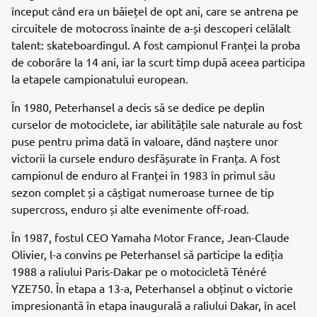
început când era un băiețel de opt ani, care se antrena pe
circuitele de motocross înainte de a-și descoperi celălalt
talent: skateboardingul. A fost campionul Franței la proba
de coborâre la 14 ani, iar la scurt timp după aceea participa
la etapele campionatului european.
În 1980, Peterhansel a decis să se dedice pe deplin
curselor de motociclete, iar abilitățile sale naturale au fost
puse pentru prima dată în valoare, dând naștere unor
victorii la cursele enduro desfășurate în Franța. A fost
campionul de enduro al Franței în 1983 în primul său
sezon complet și a câștigat numeroase turnee de tip
supercross, enduro și alte evenimente off-road.
În 1987, fostul CEO Yamaha Motor France, Jean-Claude
Olivier, l-a convins pe Peterhansel să participe la ediția
1988 a raliului Paris-Dakar pe o motocicletă Ténéré
YZE750. În etapa a 13-a, Peterhansel a obținut o victorie
impresionantă în etapa inaugurală a raliului Dakar, în acel