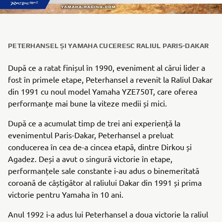
PETERHANSEL ȘI YAMAHA CUCERESC RALIUL PARIS-DAKAR
După ce a ratat finișul în 1990, eveniment al cărui lider a
fost în primele etape, Peterhansel a revenit la Raliul Dakar
din 1991 cu noul model Yamaha YZE750T, care oferea
performanțe mai bune la viteze medii și mici.
După ce a acumulat timp de trei ani experiență la
evenimentul Paris-Dakar, Peterhansel a preluat
conducerea în cea de-a cincea etapă, dintre Dirkou și
Agadez. Deși a avut o singură victorie în etape,
performanțele sale constante i-au adus o binemeritată
coroană de câștigător al raliului Dakar din 1991 și prima
victorie pentru Yamaha în 10 ani.
Anul 1992 i-a adus lui Peterhansel a doua victorie la raliul