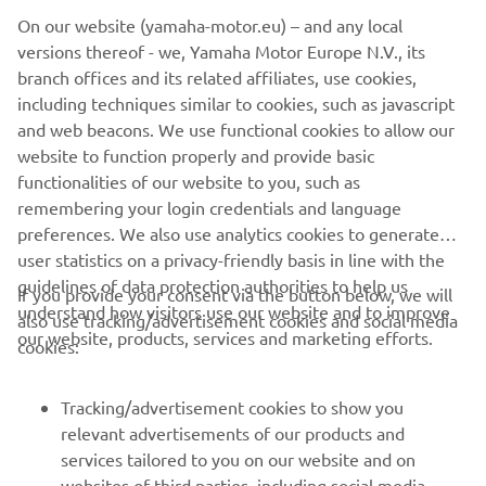
On our website (yamaha-motor.eu) – and any local
Informațiile și/sau imaginile de pe aceste pagini web nu
versions thereof - we, Yamaha Motor Europe N.V., its
pot fi utilizate în scopuri comerciale sau necomerciale fără
branch offices and its related affiliates, use cookies,
acordul explicit în scris al Yamaha Motor Europe N.V. și/sau
including techniques similar to cookies, such as javascript
Yamaha Motor Co., Ltd.
and web beacons. We use functional cookies to allow our
Condu întotdeauna în siguranță și respectă toate condițiile
website to function properly and provide basic
de drum locale.
functionalities of our website to you, such as
remembering your login credentials and language
preferences. We also use analytics cookies to generate
user statistics on a privacy-friendly basis in line with the
guidelines of data protection authorities to help us
If you provide your consent via the button below, we will
understand how visitors use our website and to improve
also use tracking/advertisement cookies and social media
CORPORATE
our website, products, services and marketing efforts.
cookies:
PENTRU BUSINESS
Tracking/advertisement cookies to show you
relevant advertisements of our products and
MAI MULTE YAMAHA
services tailored to you on our website and on
websites of third parties, including social media