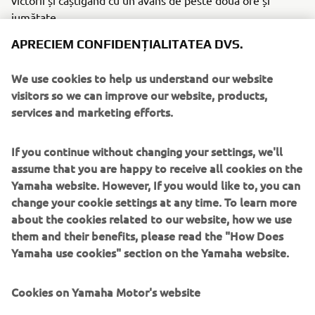
jumătate.
APRECIEM CONFIDENȚIALITATEA DVS.
În următoarea ediție a evenimentului, Peterhansel a
devenit cel mai faimos pilot de motociclete de la Raliul
We use cookies to help us understand our website
Dakar, cu trei victorii și o succesiune puternică de clasări
visitors so we can improve our website, products,
pe podium, care i-au adus al șaselea titlu. Aceasta avea să
services and marketing efforts.
fie ultima sa incursiune la Raliul Dakar pe motocicletă,
îndreptându-și apoi atenția către competiția pe patru roți.
If you continue without changing your settings, we'll
În următoarele două decenii, Peterhansel va obține șapte
assume that you are happy to receive all cookies on the
victorii în raliul Dakar cu trei producători diferiți, prima în
Yamaha website. However, If you would like to, you can
2004. Până în prezent, a câștigat 80 de etape, iar în 2019 a
change your cookie settings at any time. To learn more
fost campion mondial FIA Cup la raliuri de cross-country,
about the cookies related to our website, how we use
câștigând și competiția Abu Dhabi Desert Challenge.
them and their benefits, please read the "How Does
Yamaha use cookies" section on the Yamaha website.
Cookies on Yamaha Motor's website
©Yamaha Motor Europe N.V. / Yamaha Motor Co., Ltd.