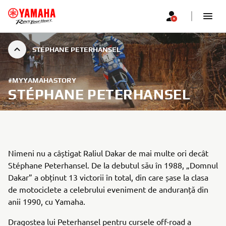
STÉPHANE PETERHANSEL
#MYYAMAHASTORY
STÉPHANE PETERHANSEL
Nimeni nu a câștigat Raliul Dakar de mai multe ori decât
Stéphane Peterhansel. De la debutul său în 1988, „Domnul
Dakar” a obținut 13 victorii în total, din care șase la clasa
de motociclete a celebrului eveniment de anduranță din
anii 1990, cu Yamaha.
Dragostea lui Peterhansel pentru cursele off-road a