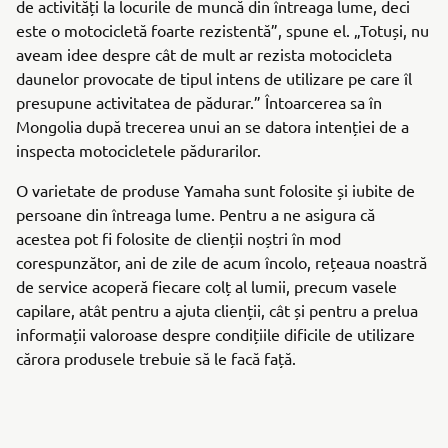
de activități la locurile de muncă din întreaga lume, deci
este o motocicletă foarte rezistentă”, spune el. „Totuși, nu
aveam idee despre cât de mult ar rezista motocicleta
daunelor provocate de tipul intens de utilizare pe care îl
presupune activitatea de pădurar.” Întoarcerea sa în
Mongolia după trecerea unui an se datora intenției de a
inspecta motocicletele pădurarilor.
O varietate de produse Yamaha sunt folosite și iubite de
persoane din întreaga lume. Pentru a ne asigura că
acestea pot fi folosite de clienții noștri în mod
corespunzător, ani de zile de acum încolo, rețeaua noastră
de service acoperă fiecare colț al lumii, precum vasele
capilare, atât pentru a ajuta clienții, cât și pentru a prelua
informații valoroase despre condițiile dificile de utilizare
cărora produsele trebuie să le facă față.