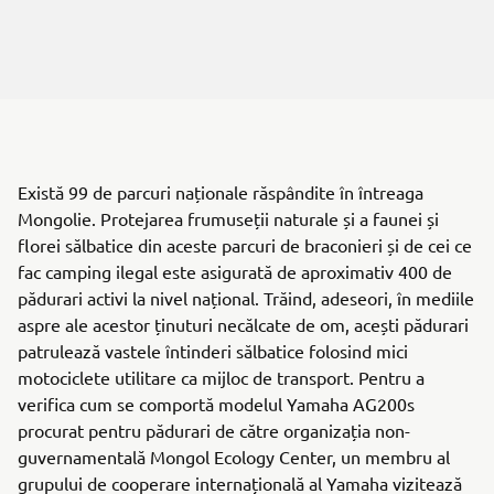
Există 99 de parcuri naționale răspândite în întreaga
Mongolie. Protejarea frumuseții naturale și a faunei și
florei sălbatice din aceste parcuri de braconieri și de cei ce
fac camping ilegal este asigurată de aproximativ 400 de
pădurari activi la nivel național. Trăind, adeseori, în mediile
aspre ale acestor ținuturi necălcate de om, acești pădurari
patrulează vastele întinderi sălbatice folosind mici
motociclete utilitare ca mijloc de transport. Pentru a
verifica cum se comportă modelul Yamaha AG200s
procurat pentru pădurari de către organizația non-
guvernamentală Mongol Ecology Center, un membru al
grupului de cooperare internațională al Yamaha vizitează