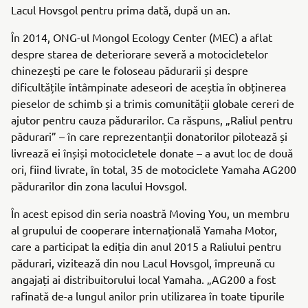
Lacul Hovsgol pentru prima dată, după un an.
În 2014, ONG-ul Mongol Ecology Center (MEC) a aflat
despre starea de deteriorare severă a motocicletelor
chinezești pe care le foloseau pădurarii și despre
dificultățile întâmpinate adeseori de aceștia în obținerea
pieselor de schimb și a trimis comunității globale cereri de
ajutor pentru cauza pădurarilor. Ca răspuns, „Raliul pentru
pădurari” – în care reprezentanții donatorilor pilotează și
livrează ei înșiși motocicletele donate – a avut loc de două
ori, fiind livrate, în total, 35 de motociclete Yamaha AG200
pădurarilor din zona lacului Hovsgol.
În acest episod din seria noastră Moving You, un membru
al grupului de cooperare internațională Yamaha Motor,
care a participat la ediția din anul 2015 a Raliului pentru
pădurari, vizitează din nou Lacul Hovsgol, împreună cu
angajați ai distribuitorului local Yamaha. „AG200 a fost
rafinată de-a lungul anilor prin utilizarea în toate tipurile